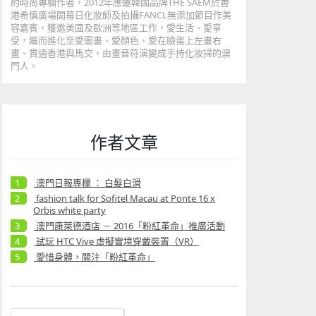
約時尚專欄作者，2012年應邀韓
國品牌THE SAEM於香
港希慎廣場開幕日化妝師及拍攝FANCL無添加節目作美
容嘉賓，獲邀美國及歐洲等地區工作，愛生活、愛享
受，繼而進化至愛圖畫、愛顏色、愛在臉蛋上左畫右
畫、貫通香港與馬交，由畫音符演變成手持化妝掃的澳
門人。
作者文章
澳門日報專欄 ： 白髮白滑
fashion talk for Sofitel Macau at Ponte 16 x
Orbis white party
澳門康萊德酒店 － 2016「粉紅革命」推廣活動
試玩 HTC Vive 虛擬實境穿戴裝置（VR）
愛惜身體，關注「粉紅革命」