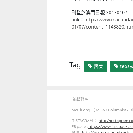
刊登於澳門日報 20170107
link：
http://www.macaodai
01/07/content_1148820.ht
Tag
醫美
teosy
[編輯聲明]
MeL iEong （ MUA / Columnist / B
INSTAGRAM ：
http://instagram.
FB page :
https://www.facebook.
微博 :
http://weibo.com/mibrush