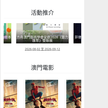
活動推介
嬰幼繪本
方舟澳門藝術學會呈獻2026《藝力
菲律賓亮點文創活動
匯聚》雙聯展
覽會及動畫
23
2026-08-02 至 2026-09-12
2026-07-24 至 202
澳門電影