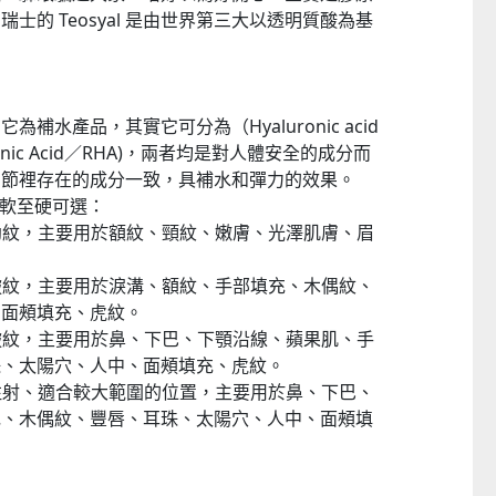
士的 Teosyal 是由世界第三大以透明質酸為基
補水產品，其實它可分為（Hyaluronic acid
aluronic Acid／RHA)，兩者均是對人體安全的成分而
關節裡存在的成分一致，具補水和彈力的效果。
 級，由軟至硬可選：
可撫平淺層幼紋，主要用於額紋、頸紋、嫩膚、光澤肌膚、眉
可撫平中度皺紋，主要用於淚溝、額紋、手部填充、木偶紋、
、面頰填充、虎紋。
可撫平深度皺紋，主要用於鼻、下巴、下顎沿線、蘋果肌、手
珠、太陽穴、人中、面頰填充、虎紋。
可撫平深層注射、適合較大範圍的位置，主要用於鼻、下巴、
充、木偶紋、豐唇、耳珠、太陽穴、人中、面頰填