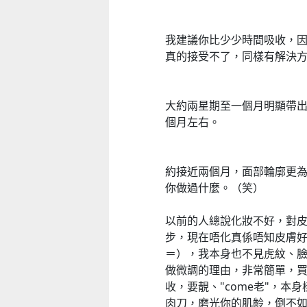
我建議你比少少時間吸收，因
真的接受不了，同樣有解決
大約兩星期至一個月明顯帶出年
個月左右。
約接近兩個月，面部輪廓更
你做過什麼。（笑）
以前的人總說化妝不好，對
步，現在唔化真係唔知皮膚好
＝），我本身也不見虎紋、
做微調的理由，非常簡單，買
收，要靚、"come老"，
肉刀，磨光你的肌齡，倒不