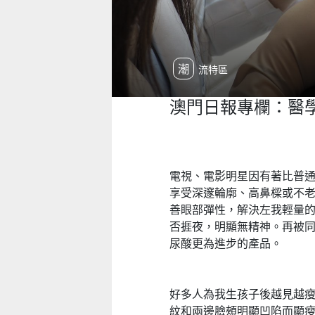
潮流特區
澳門日報專欄：醫
電視、電影明星因有著比普
享受深邃輪廓、高鼻樑或不老的樣子，
善眼部彈性，解決左我輕量
否捱夜，明顯無精神。再被同品牌
尿酸更為進步的產品。
好多人為我生孩子後越見越瘦而
紋和兩邊臉頰明顯凹陷而顯