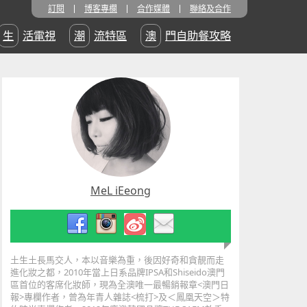
訂閱
博客專欄
合作媒體
聯絡及合作
生活電視
潮流特區
澳門自助餐攻略
MeL iEeong
土生土長馬交人，本以音樂為重，後因好奇和貪靚而走
進化妝之都，2010年當上日系品牌IPSA和Shiseido澳門
區首位的客席化妝師，現為全澳唯一最暢銷報章<澳門日
報>專欄作者，曾為年青人雜誌<梳打>及＜鳳凰天空＞特