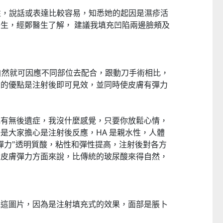
樣是女性，說話或表達比較容易，知悉她的起因是濕疹活
生，經鄭醫生了解， 建議我填充凹陷兩邊臉頰及
酸，自然就可因應不同部位去配合，跟動刀手術相比，
童心探秘澳門的“中國第一”系列──
嬰幼兒親子閱讀推廣活動-
西式大學
氹氹轉
大的優點是注射後即可見效，並同時使皮膚有彈力
2026-07-11 至 2026-08-08
2026-07-11 至 2026-08-
或有無後遺症，我沒什麼感覺，只要你放鬆心情，
是大家擔心是注射後反應，HA 是親水性，人體
彈力"透明質酸，粘性和彈性提高，注射後對各方
對皮膚彈力方面來說，比傳統的玻尿酸來得自然，
我這圖片，因為是注射填充式的效果，面部是脹卜