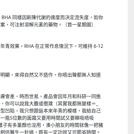
 RHA 同樣因新陳代謝的速度而決定流失度，如你
方案，可注射溶解元素的藥物。（首一星期圖）
青效果，RHA 在正常作息情況下，可維持 6-12
為明顯，來得自然又不造作，你唔出聲都無人知道
皮膚會差，時而世易，產品會因年月和科研一同進
，你可以說我大膽或僭建（其實我都無變樣＝_
臉型凹陷，我只想跟返本來年青的模樣，我給自己
一瓶5位數的面霜又要用時間試又要睇吸唔吸
日本Yohome 5D全方位雙面雙葉對流淨化智能語音伸縮循環扇 PRO (需訂貨)
本身樣子有多童顏也沒用，湊小朋友的時間就像一把豬
CTM
CTM
如相信醫生一針過，既有一定功效又可節省時間。