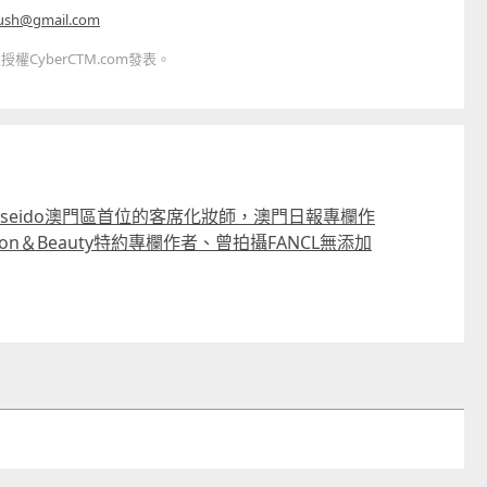
ush@gmail.com
CyberCTM.com發表。
hiseido澳門區首位的客席化妝師，澳門日報專欄作
ion＆Beauty特約專欄作者、曾拍攝FANCL無添加