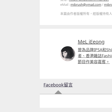
eMail :
mibrush@ymail.com
/
mibr
本篇由作者版權所有，經版權持有人授權
MeL iEeong
曾為品牌IPSA和S
者、香港雜誌Fash
節目作美容嘉賓。
Facebook留言