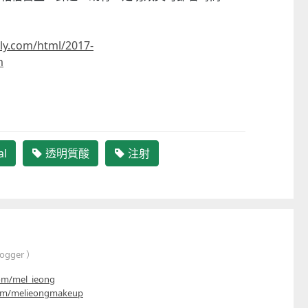
$799
$669起
ly.com/html/2017-
m
al
透明質酸
注射
logger ）
com/mel_ieong
com/melieongmakeup