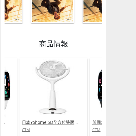
商品情報
英國SKIDY SmartEdu智伴高清流暢五重定位遠控180°旋攝雙向視頻海外適配兒童智能手錶PRO (需訂貨)
日本Yohome 5D全方位雙面雙葉對流淨化智能語音伸縮循環扇 PRO (需訂貨)
CTM
CTM