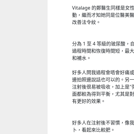
Vitalage 的鄭醫生同
動，繼而才知她同是位醫美醫
改善法令紋。
分為 1 至 4 等級的玻尿
童心探秘澳門的“中國第一”系列──
移動寶籍
小眼晴「聽」大世界
過程時間和恢復時間短，最
和補水。
2026-07-18 至 2026-08-15
2026-07-11 至 2026-08-29
好多人問我過程會唔會好痛
邊拍照邊說話也可以的。另一
注射後很易被吸收，加上是"
面都較為得到平衡，尤其是
有更好的效果。
好多人在注射後不習慣，像
卜，看起來比較肥。