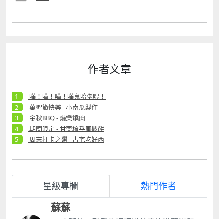
作者文章
嘩！嘩！嘩！嘩鬼哈佬喂！
萬聖節快樂 - 小南瓜製作
金秋BBQ - 爀樂燒肉
期間限定 - 甘栗梳乎厘鬆餅
周末打卡之選 - 古宅吃好西
星級專欄
熱門作者
蘇蘇