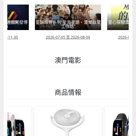
星語・音樂啟蒙
童心探秘澳門的“中國第一”系列──
童心探秘澳門的
”
現代燈塔
移
2026-08-09
2026-07-04 至 2026-08-01
2026-07-1
澳門電影
商品情報