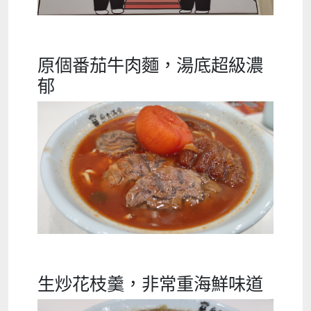
原個番茄牛肉麵，湯底超級濃
郁
生炒花枝羹，非常重海鮮味道