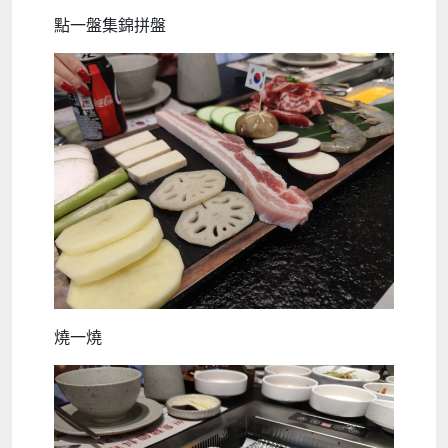
點一盤集錦拼盤
燒一燒