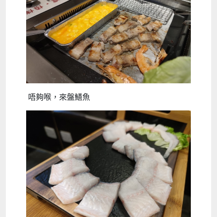
唔夠喉，來盤鱔魚