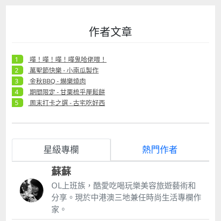
作者文章
嘩！嘩！嘩！嘩鬼哈佬喂！
萬聖節快樂 - 小南瓜製作
金秋BBQ - 爀樂燒肉
期間限定 - 甘栗梳乎厘鬆餅
周末打卡之選 - 古宅吃好西
星級專欄
熱門作者
蘇蘇
OL上班族，酷愛吃喝玩樂美容旅遊藝術和
分享。現於中港澳三地兼任時尚生活專欄作
家。