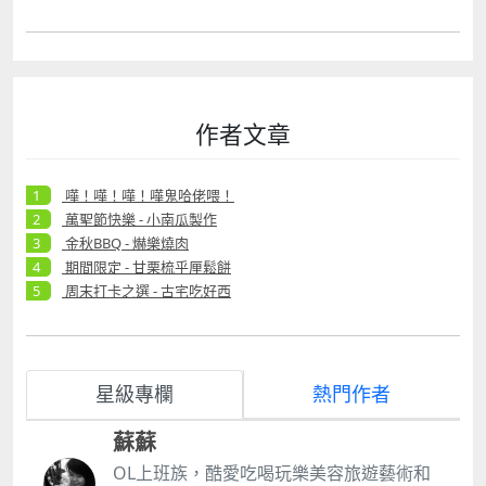
作者文章
嘩！嘩！嘩！嘩鬼哈佬喂！
萬聖節快樂 - 小南瓜製作
金秋BBQ - 爀樂燒肉
期間限定 - 甘栗梳乎厘鬆餅
周末打卡之選 - 古宅吃好西
星級專欄
熱門作者
蘇蘇
OL上班族，酷愛吃喝玩樂美容旅遊藝術和