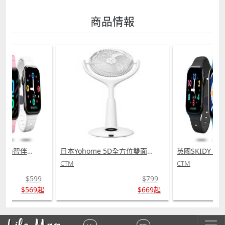
商品情報
英國SKIDY SmartEdu智伴高清流暢五重定位遠控180°旋攝雙向視頻海外適配兒童智能手錶PRO (需訂貨)
日本Yohome 5D全方位雙面雙葉對流淨化智能語音伸縮循環扇 PRO (需訂貨)
CTM
CTM
$599
$799
$569起
$669起