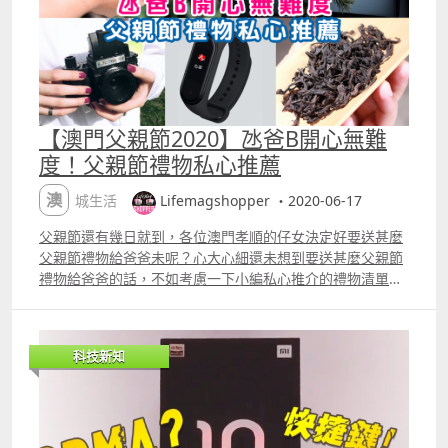
【澳門父親節2020】氹爸B開心無難
度！父親節禮物私心推薦
澳城生活
Lifemagshopper ・2020-06-17
父親節還有幾日就到，各位澳門孝順的仔女決定好要送甚麼
父親節禮物給爸爸未呢？心大心細還未想到要送甚麼父親節
禮物給爸爸的話，不如考慮一下小編私心推介的禮物清單，
再花些心思包裝，必定能夠令到爸爸有個開心又快樂的父親
節。 除了送父親節禮物給爸爸，還想帶爸爸去食餐飯慶祝父
親節？不妨瀏覽以下文章，看有甚麼好餐廳介紹啦！ 推薦文
科技新知
章：【澳門父親節2020】5間精選套餐及自助餐推介 1. 運動
手環 對於十分注重健康，而且經常做運動保持身型的爸爸來
說，運動手環一定能夠幫助提升訓練進度，而且功能多多。
不但可以邊聽音樂邊跑步，還具備手機及各種健康監測功
能，無論是游泳或行山都十分適合。 圖片來源：澳門好幫手