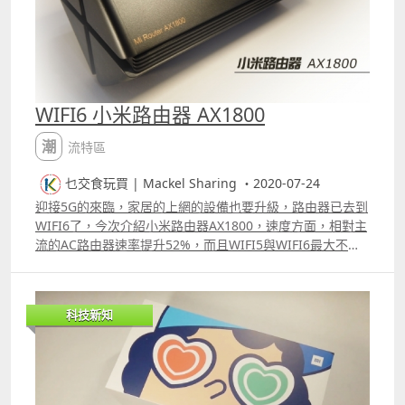
WIFI6 小米路由器 AX1800
潮流特區
乜交食玩買 | Mackel Sharing ・2020-07-24
迎接5G的來臨，家居的上網的設備也要升級，路由器已去到
WIFI6了，今次介紹小米路由器AX1800，速度方面，相對主
流的AC路由器速率提升52%，而且WIFI5與WIFI6最大不同
的是，同一時間內WIFI6可以傳輸多個用戶數據，奴果想嘗
試下WIFI6感覺，可以選擇小米這一款，價格只是人仔329
元，以下看看AX1800開箱片段。 片段 更多片段：
科技新知