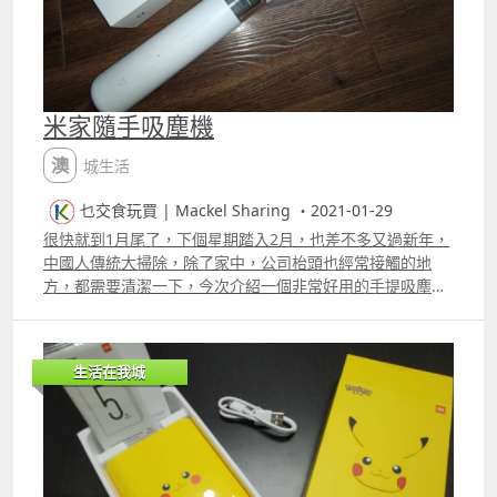
器、sim卡針 總結： 小米最新的 Xiaomi 12 系列，鏡頭表
現令小編驚喜，在惡劣的天氣環境下亦能展現鮮艷的照片效
果，就算不修圖亦可以立即發佈，非常適合喜愛攝影的朋
友！黑色機身率性有質感，紫色顏值十足，非常適合女生。
如果想要一個更性價比嘅選擇，同系列的Xiaomi 12X一樣出
米家隨手吸塵機
色！Xiaomi 12 系列已經於 3 月 30 日在澳門開賣！有興趣
的朋友，不妨去澳門電訊的各大門市體驗一下！ 更多
澳城生活
Xiaomi 12 系列產品資訊：按此 Xiaomi 12 系列額外禮遇 首
銷贈品 由3月30日至4月12日 Xiaomi 10000mAh移動電源 3
乜交食玩買 | Mackel Sharing ・2021-01-29
Ultra Compact乙個（價值澳門幣 $149） 可享24個月超長
很快就到1月尾了，下個星期踏入2月，也差不多又過新年，
保養及1次6個月碎屏保障服務（價值高達澳門幣$899）
中國人傳統大掃除，除了家中，公司枱頭也經常接觸的地
方，都需要清潔一下，今次介紹一個非常好用的手提吸塵機
米家隨手吸塵機，超級輕巧，而且一鍵倒塵，最重要是設計
非常時尚，可用移動電池充電。 片段 更多片段：
生活在我城