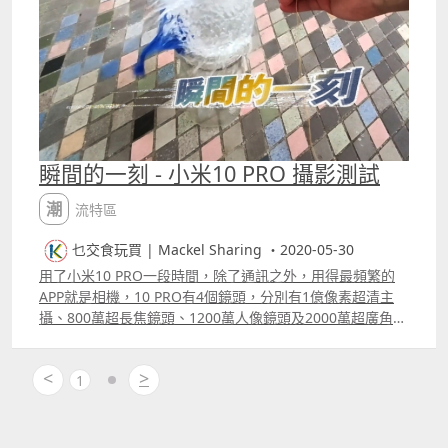
無難度。而且價錢十分親民，還可以用電子消費卡付款。 售
價：$349（不包括閃光燈） 詳情：萬象攝影 Facebook 專
頁 以上就是父親節禮物的一些靈感，為爸爸表達愛意就最適
合，小編在此先向各位澳門爸爸預祝「父親節快樂」！ 更多
精選文章： 【Macau Best】品嘗地道美食，澳門人氣必食
之選！ 澳門求職攻略，手把手教您揾工方法 作者：
IronMan
瞬間的一刻 - 小米10 PRO 攝影測試
潮流特區
乜交食玩買 | Mackel Sharing ・2020-05-30
用了小米10 PRO一段時間，除了通訊之外，用得最頻繁的
APP就是相機，10 PRO有4個鏡頭，分別有1億像素超清主
攝、800萬超長焦鏡頭、1200萬人像鏡頭及2000萬超廣角鏡
頭，今次分享一下不同變焦攝影效果以及960fps慢動作拍
攝。 片段 更多片段：
<
>
1