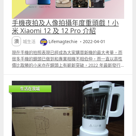
手機夜拍及人像拍攝年度重頭戲！小
米 Xiaomi 12 及 12 Pro 介紹
澳城生活
Lifemagtechie ・2022-04-01
現在手機的拍照表現已經成為大家購買新機的最大考量，而
很多手機的鏡頭已做到和專業相機不相伯仲，而一直以高性
價比取勝的小米亦在鏡頭上有嶄新突破，2022 年最新發行
的 Xiaomi 12 Series 主打超強鏡頭配置，5,000萬像素有
OIS的主鏡頭，加上超廣角及長焦微距的三鏡頭組合，人像
及低光的夜景拍攝都有非常強的表現效果。小編今次就著重
生活在我城
測試 Xiaomi 12 及 Xiaomi 12 Pro 的攝影功能，一起來看看
它的表現吧！ 人像拍攝效果 細節清晰，輪廓突出！ 小米
Xiaomi 12 系列的主鏡頭做到自動變焦及OIS光學防手震效
果。在夜拍時捕捉增加 120% 的光線，在光線不足的情況下
亦可以拍出細節位，更可將焦點快速集中在主體上。同時AI
人像模式可以準確識別人臉輪廓同髮絲等邊緣位，從而做出
優勢嘅景深效果，突出人像。 相片左下為所使用機型 近距
離影燈光不會有燈光散開的問題，燈飾呈現的真實度很高！