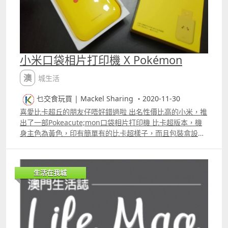
小米口袋相片打印機 X Pokémon
澳城生活
乜交食玩買 | Mackel Sharing ・2020-11-30
喜愛比卡超丘的朋友仔唔好錯過啦 出名性價比高的小米，推
出了一部Pokeacute;mon口袋相片打印機 比卡超版本，機
身主色為黃色，印有簡單有的比卡超樣子，而且包裝盒設計
非常特別，頭部可以搖擺的，詳情可以觀看以下的開箱。 開
箱片段 更多片段：
生活在我城