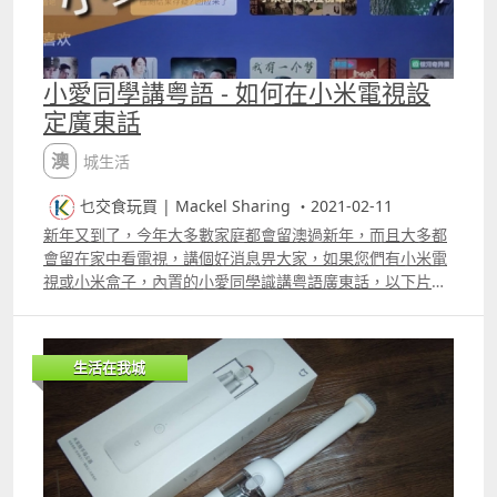
速充電 比其他廠商快 3 至 4 倍！ Xiaomi 12 Pro 內置大容
量4,500mAh 電池，電池續航力強，日常使用一日無問題，
而充電速度飛快，它支援 120W 的有線快充，在強力模式下
18 分鐘便可以充至100%。如想保護電池耐用性，以標準模
小愛同學講粤語 - 如何在小米電視設
式亦可在 24 分鐘內充滿，更有德國萊因安全快充認證，比
定廣東話
較其他旗艦實在表現突出。零售版配置為英規三腳火牛
Xiaomi 12 的充電速度亦不輸 市面上其他旗艦手機，支援
澳城生活
67W 有線及 50W 無線快充，只需 39 分鐘就可以充至
100%，間接令生活更加方便。零售版配置為英規三腳火牛
乜交食玩買 | Mackel Sharing ・2021-02-11
Xiaomi 12 Pro 專業級50MP三鏡頭組合50MP遠攝及50MP
新年又到了，今年大多數家庭都會留澳過新年，而且大多都
超廣角鏡頭Snapdragontrade; 8 Gen 1 4nm 5G旗艦處理
會留在家中看電視，講個好消息畀大家，如果您們有小米電
器 WQHD 細緻解像度 120Hz 超流暢螢幕 Harman Kardon
視或小米盒子，內置的小愛同學識講粤語廣東話，以下片段
專業調音 震撼四揚聲器 120W Xiaomi HyperCharge 智能
教大家如何設置，以及一些簡單測試。 片段 更多片段：
快充 及 50W 無線快充 顏色：灰、藍、紫 價格：澳門幣
$7,400 配件：透明軟殼、USBA to C充電傳輸線，以及支援
小米 12 Pro 120W快充的充電器、sim卡針 Xiaomi 12 Sony
生活在我城
5000萬像素 超清主鏡頭 支援超廣角及微距拍攝
Snapdragontrade; 8 Gen 1 4nm 5G旗艦處理器 120Hz 超
流暢螢幕，顯示10億種色彩 Harman Kardon 專業調音 立
體聲雙揚聲器 支援67W 有線及50W無線快充 4500mAh 大
容量電池 顏色：灰、藍、紫 價格：澳門幣 $5,900 配件：透
明軟殼、USBA to C充電傳輸線，以及支援 67W快充的充電