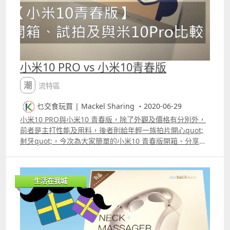
小米10 PRO vs 小米10青春版
潮流特區
乜交食玩買 | Mackel Sharing ・2020-06-29
小米10 PRO與小米10 青春版，除了外觀及價格有分別外，
前者是主打性能及用料，後者則給年輕一族拍片開心quot;
射牙quot;，今次為大家簡單的小米10 青春版開箱、分享兩
者在相機APP不同之處及拍攝效果。 片段 更多片段：
生活在我城