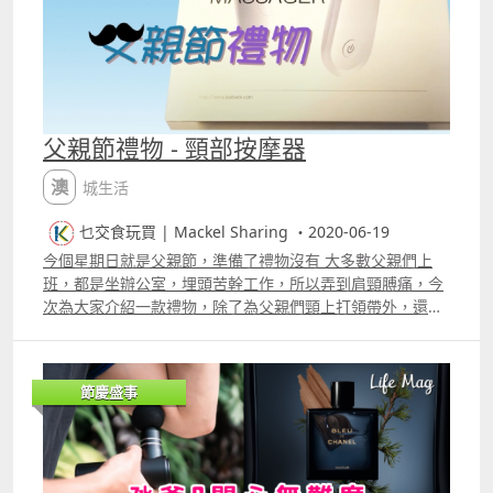
父親節禮物 - 頸部按摩器
澳城生活
乜交食玩買 | Mackel Sharing ・2020-06-19
今個星期日就是父親節，準備了禮物沒有 大多數父親們上
班，都是坐辦公室，埋頭苦幹工作，所以弄到肩頸膊痛，今
次為大家介紹一款禮物，除了為父親們頸上打領帶外，還可
以戴上一個頸部按摩器 脊安適護頸儀G2，這款產品是在小
米有品平台所賣的，其運用低頻脈沖按摩，360度浮動按摩
頭，L型舒適佩戴設計，重心前移符合人體工學，而且還可
節慶盛事
以手機quot;米家quot;APP控制。 片段 更多片段：