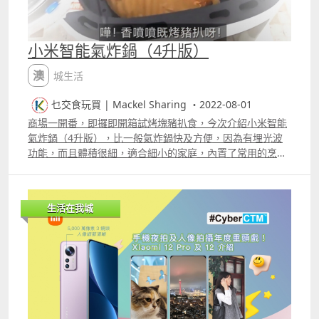
小米智能氣炸鍋（4升版）
澳城生活
乜交食玩買 | Mackel Sharing ・2022-08-01
商場一開番，即攞即開箱試烤塊豬扒食，今次介紹小米智能
氣炸鍋（4升版），比一般氣炸鍋快及方便，因為有埋光波
功能，而且體積很細，適合細小的家庭，內置了常用的烹調
功能，只需一鍵，就能烹煮，不需要記煩覆的步驟。 片段
更多片段：
生活在我城