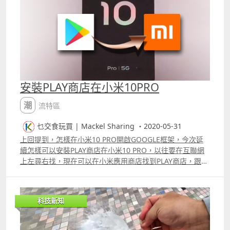
帶，還可以使用電子消費卡付款，用來送給爸爸做父親節禮
物一定無得輸。 優惠價：$600 原價：$720 詳情：澳門電訊
Booster Pokebot 按摩槍 4. 香水 「噴香水」已經不再是女
士們的獨有專利，有些「潮爸」也喜歡噴一些淡淡的香水在
身上，以增強自信及男士魅力。有些則可以用來掩蓋自身的
體味，如果爸爸有這方面的煩惱，不妨購買香水給爸爸，讓
爸爸充滿自信心。 圖片來源：CHANEL 官網 適合男士用的
香水的種類，絕對不會比女士少。以上就是其中一款來自
安裝PLAY商店在小米10PRO
CHANEL 的「BLEU DE CHANEL」男士香水。有濃郁的木質
芳香調，最初會有陣清新的香氣，之後會散發出鮮明馥郁的
潮流特區
芬香，最後會留下濃郁但優雅的餘韻。最適合有決斷力，拒
絕隨波逐流的爸爸們。 售價：約 $780 詳情：CHANEL
乜交食玩買 | Mackel Sharing ・2020-05-31
BLEU DE CHANEL 5. 相機 不少爸爸心底裡都有顆熾熱的
上回提到，怎樣在小米10 PRO開啟GOOGLE框架，今次延
「攝影魂」！事無大小，都喜歡拿起部相機周圍影相。為家
續怎樣可以安裝PLAY商店在小米10 PRO，以往要在互聯網
人按下快門，留下美好的回憶。不如就趁父親節，送部相機
上左尋右找，現在可以在小米應用商店找到PLAY商店，跟著
給爸爸，滿足爸爸的「攝影魂」啦！ 圖片來源：萬象攝影
以下片段步驟，就能輕易安裝，以及有測試各GOOLE APP的
Facebook 專頁 近期潮流興復古，不少菲林相機成為大熱的
開啟情況。 片段 更多片段：
搶手貨，而這部 Konstruktor The Real D.I.Y. Camera 就是
其中一款菲林相機。 外型大大部的 Konstruktor，較適合擁
科技新知
有一雙厚實手掌的爸爸。最大的亮點在於這部菲林相機是可
以讓爸爸自己親手組裝嵌砌。玩得又影得，氹爸爸開心完全