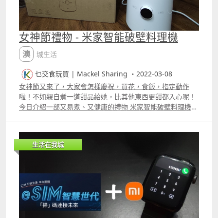
照片顏色鮮豔吸睛，人像模式更可以即時調教美顏效果，修
飾皮膚之餘還很顯氣色。 人像模式的景深效果很自然地融
合，更能突出主體，大大提升照片質感。 在任何角度都能拍
女神節禮物 - 米家智能破壁料理機
大片！ 小米 Xiaomi 12 Pro 主鏡頭更用上IMX707
11.28rdquo;超大感光元件，加上3個鏡頭都是5000萬像
澳城生活
素，無論點影，拍攝效果都非常融和，直出色彩自然之餘細
節亦清晰。 在陰天及大霧的情況下，人像照片依然光線十
乜交食玩買 | Mackel Sharing ・2022-03-08
足！ 小米 Xiaomi Pro Focus 追焦功能 鎖定追蹤人物主體或
女神節又來了，大家會怎樣慶祝，買花，食飯，指定動作
人眼，清晰地捕捉影像！ 而 Xiaomi 12 及 Xiaomi 12 Pro
啦！不如親自煮一道甜品給她，比其他東西更甜都入心呢！
均採用全新的 Xiaomi ProFocus 追焦功能，透過追蹤演算法
今日介紹一部又易煮、又健康的禮物 米家智能破壁料理機，
技術，鎖定追蹤人物主體或人眼，清晰地捕捉影像。 運動追
煮法非常簡單，無論頭盤以至到去甜品都能一部機搞掂，最
焦能夠快速捕捉移動中的主體，像是寵物或人都能清晰展
快一分鐘就可以整到杯奶昔添，最重要之後她大家都可以一
現！追焦功能開啟之後，只要畫面有移動中的主體，相機就
齊零難度煮嘢食添嘛！ 片段 更多片段：
可以立刻辨識到，並用白框框住它，這時候只要鎖定主體，
生活在我城
快速點擊兩下白框，變成黃框即表示鎖定追焦成功。 在鎖定
追焦成功的狀態下，即使追焦主體短暫出鏡，只要在三秒內
重回畫面內就可以持續追焦。動態捕捉功能連貓咪的微表情
亦能快速捕捉，完全沒有模糊，非常方便！ 開啟 AI 功能
後，只要對準物件便能自動識別，圖示會由 AI 模式瞬間變
成了寵物模式，這樣就可以用最合適的攝影模式拍照！ 近距
離捕捉寵物的表情非常寫實，鏡頭不會出現失焦的問題，每