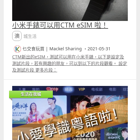
一條豎起的毛髮都能清晰展現。 靜物拍攝 食物照顏色鮮
明，玩具模形立體感十足！ 小編發現這次的小米 Xiaomi 12
系列拍食物照的效果亦很驚豔，Xiaomi 12 同Xiaomi 12 Pro
小米手錶可以用CTM eSIM 啦！
拍出食物的顏色鮮明！人手一部 Xiaomi 12， 令你搖身一變
Foodie，拍下令人垂涎三尺的食物照！ 而小米 Xiaomi 12
澳城生活
Pro 的畫質會更細緻。 這次的系列拍攝近物真的很出色，連
玩具模形的塵粒都能一一拍低。 把鏡頭拉近，所有細節位都
乜交食玩買 | Mackel Sharing ・2021-05-31
能一一看清！ 夜景拍攝 不用閃光燈亦光線充足，景觀細節
清晰！ 在拍夜景時最煩腦莫過於光線不足，拍出來的照片像
CTM新出的eSIM，測試可以用在小米手錶，以下是設定及
素不佳及起沙的問題，而小米 Xiaomi 12 及Xiaomi 12 Pro
測試片段，若有興趣的朋友，可以到以下的片段觀看。 設定
設有超級夜景模式，可以在不用閃光燈的情況下，景觀細節
及測試片段 更多片段：
清晰。 今次小米 Xiaomi 12 在拍夜景有非常驚喜的表現，
照片的色彩更豐富 ；而 Xiaomi 12 Pro 顏色的還原求更為真
實，但在房子的細節上更能清楚描畫，光線相對更足，這對
生活在我城
於後期的修圖時發揮空間更大。兩者的鏡頭都很廣，能看到
澳門不一樣的視野。 從高樓拍下來的建築物仍像裝了顯微鏡
一樣清楚，照片每個細節位效果亦很細緻。 當環境燈光不
佳，開啟專業模式，可以手動調校光圈、快門、感光度等，
更可以RAW格式輸出相片，適合進階用戶即時調校相片，令
效果更好。 之後我們測試了在非常黑暗的環境下拍攝，鏡頭
對微光的環境很敏感，整體光線亦很足夠。 最快18分鐘的快