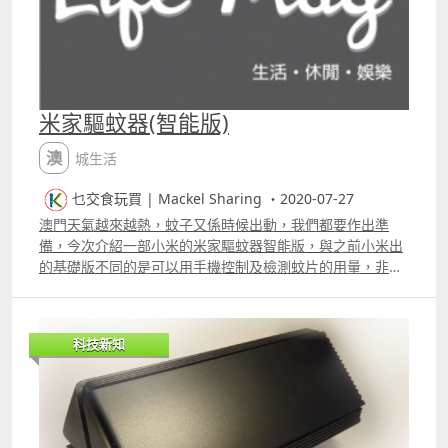
米家驅蚊器(智能版)
澳城生活
乜交食玩買 | Mackel Sharing ・2020-07-27
澳門天氣越來越熱，蚊子又係時候出動，我們都要作出準
備，今次介紹一部小米的米家驅蚊器智能版，與之前小米出
的基礎版不同的是可以用手機控制及檢測蚊片的用量，非常
方便，而且一片驅蚊片可用長逹3個月。 片段 更多片段：
科技新知