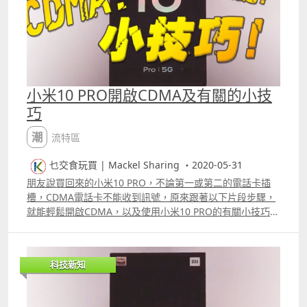
以上這款小米手環4正在「澳門好幫手」做限時折扣促銷，
不用二百元就可以買下來，值得考慮。 限時優惠價：$199
原價：$269 詳情：澳門好幫手 小米手環4 Black 2. 茶葉 有
些爸爸喜歡追求養生之道，所以不妨考慮選擇送茶葉作為父
親節禮物。茶葉的種類繁多，有去茶樓飲茶常見的「壽
眉」、「鐵觀音」和「普洱」，亦都有十分著名的「白毫銀
小米10 PRO開啟CDMA及有關的小技
針」、「大紅袍」、「正岩肉桂」等。既健康，價錢又合
巧
理，最適合鍾意品茶的爸爸。 圖片來源：「澳門茶雲澗文化
創意有限公司」官網 上圖是一款名為「正岩肉桂」的茶葉，
潮流特區
1553年由葡萄牙向大明朝租借澳門作為主要補給港口時，葡
國水手把這款「正岩肉桂」帶回葡萄牙，深受歐洲人歡迎，
乜交食玩買 | Mackel Sharing ・2020-05-31
因而聞名於各個歐洲國家。 「正岩肉桂」售價：$450盒 其
朋友說買回來的小米10 PRO，不論第一或第二的電話卡插
中一間位於澳門荷蘭園，在澳門文化廣場書店旁邊的「澳門
槽，CDMA電話卡不能收到訊號，原來跟著以下片段步驟，
茶雲澗文化創意有限公司」，有售賣來自中國內地著名產地
就能輕鬆開啟CDMA，以及使用小米10 PRO的有關小技巧。
的各款茶葉。 更多茶葉種類可到官網了解更多：澳門茶雲澗
片段 更多片段：
文化創意有限公司 正岩肉桂 3. 按摩槍 近年來十分受歡迎的
消除疲勞神器「按摩槍」，用來消除爸爸的工作疲勞就最適
合不過。拿上手十分輕巧，攜帶方便，隨時隨地都可以為爸
科技新知
爸按摩消除疲勞。 圖片來源：CTM Buddy Facebook 專頁
這款 Booster Pokebot 按摩槍，不但寧靜及高效能，而且機
身淨重只有0.5公斤，機身長14.2厘米，十分輕巧且易於攜