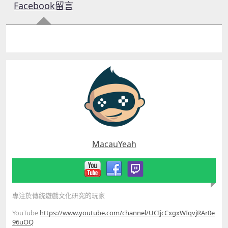
Facebook留言
MacauYeah
專注於傳統遊戲文化研究的玩家
YouTube
https://www.youtube.com/channel/UCIjcCxgxWIqvjRAr0e
96uOQ