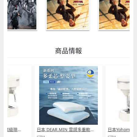
商品情報
日本Yohome 迷你專業級現磨鮮萃奶泡3合1半自動家庭意式咖啡機 (需訂貨)
日本 DEAR.MIN 雲感多重軟芯柔托緩壓Peace柔眠枕 (需訂貨)
CTM
CTM