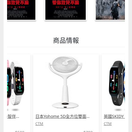
商品情報
日本Yohome 5D全方位雙面雙葉對流淨化智能語音伸縮循環扇 PRO (需訂貨)
英國SKIDY SmartEdu智伴高清流暢五重定位遠控180°旋攝雙向視頻海外適配兒童智能手錶PRO (需訂貨)
CTM
CTM