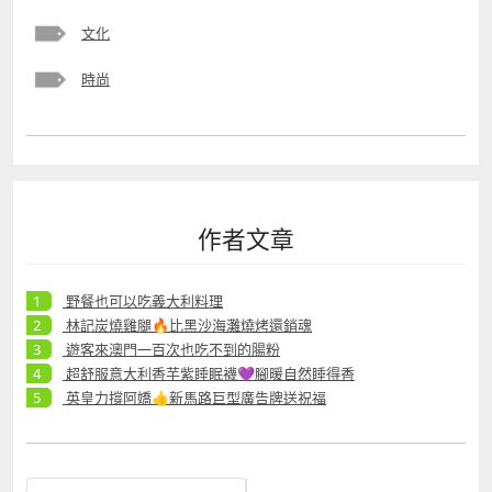
文化
時尚
作者文章
野餐也可以吃義大利料理
林記炭燒雞腿🔥比黑沙海灘燒烤還銷魂
遊客來澳門一百次也吃不到的腸粉
超舒服意大利香芋紫睡眠襪💜腳暖自然睡得香
英皇力撐阿嬌👍新馬路巨型廣告牌送祝福