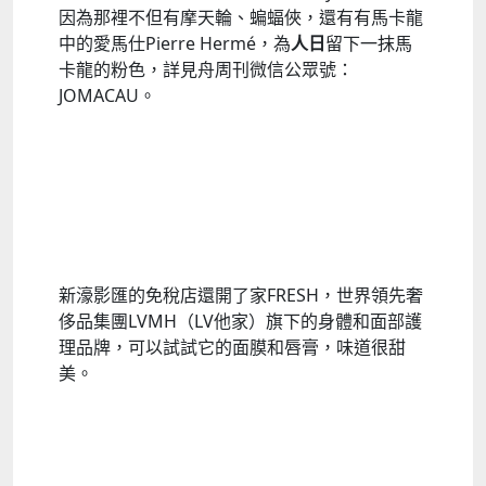
因為那裡不但有摩天輪、蝙蝠俠，還有有馬卡龍
中的愛馬仕Pierre Hermé，為
人日
留下一抹馬
卡龍的粉色，詳見舟周刊微信公眾號：
JOMACAU。
新濠影匯的免稅店還開了家FRESH，世界領先奢
侈品集團LVMH（LV他家）旗下的身體和面部護
理品牌，可以試試它的面膜和唇膏，味道很甜
美。