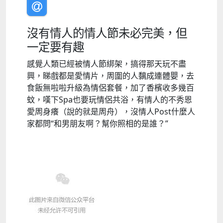
沒有情人的情人節未必完美，但
一定要有趣
感覺人類已經被情人節綁架，搞得那天玩不盡
興，睇戲都是愛情片，周圍的人黐成連體嬰，去
食飯無啦啦升級為情侶套餐，加了香檳收多幾百
蚊，嘆下Spa也要玩情侶共浴，有情人的不秀恩
愛周身癢（說的就是周舟），沒情人Post什麼人
家都問“和男朋友啊？幫你照相的是誰？”