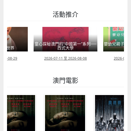
活動推介
國第一”系列──
嬰幼兒親子閱讀推廣活動-嬰幼繪本
方舟澳門藝術學
學
氹氹轉
匯聚
2026-08-08
2026-07-11 至 2026-08-23
2026-08-0
澳門電影