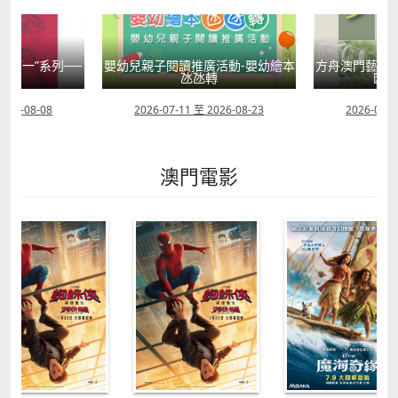
國第一”系列──
嬰幼兒親子閱讀推廣活動-嬰幼繪本
方舟澳門藝術學
學
氹氹轉
匯聚
2026-08-08
2026-07-11 至 2026-08-23
2026-08-0
澳門電影