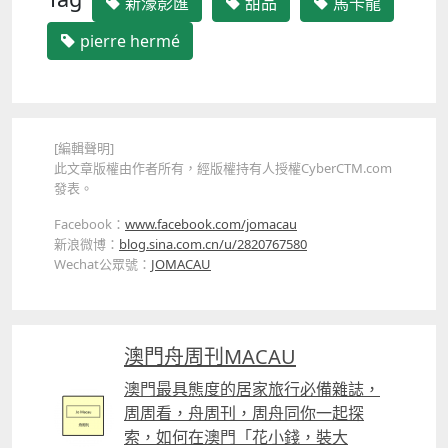
新濠影匯
甜品
馬卡龍
pierre hermé
[編輯聲明]
此文章版權由作者所有，經版權持有人授權CyberCTM.com
發表。
Facebook：
www.facebook.com/jomacau
新浪微博：
blog.sina.com.cn/u/2820767580
Wechat公眾號：
JOMACAU
澳門舟周刊MACAU
澳門最具態度的居家旅行必備雜誌，
周周看，舟周刊，周舟同你一起探
索，如何在澳門「花小錢，裝大