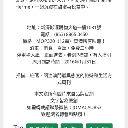
爱意，還可以和愛的人分享可愛的小圓餅Pierre
Hermé，一起沉浸在甜蜜喜悦當中。
地址：新濠影滙購物大道一樓1081號
電話：(853) 8865 3450
價格：MOP320（12顆）齊備所有味道！
泊車：消費一百蚊，免費三小時！
停車場入庫：正面進去，看到P標誌，有人指引
周舟到訪時間：2016年1月31日
掃描二維碼，關注澳門最具態度的旅遊和生活方
式周刊
本文章所有圖片來自品牌官網
文字皆為原創
如需轉載請聯繫微信：JOMACAU853
歡迎讀者轉發和點讚！
Tag