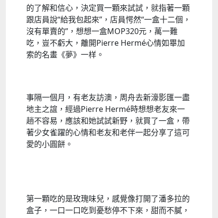
的了解和信心，決定買一顆來試試，就指著一顆
跟店員說“給我包起來”，店員愕然“一盒十二個，
沒有單賣的”，想想一盒MOP320元，萬一難
吃，豈不虧大，離開Pierre Hermé心情如畢加
索的名畫《夢》一样。
事隔一個月，有老友訪澳，周舟去新濠影匯一盡
地主之誼，經過Pierre Hermé時想想老友來一
趟不容易，應該和她試試新野，就買了一盒，帶
著少女雀躍的心情和老友和老伴一起分享了這可
愛的小圓餅。
第一顆吃的是玫瑰味兒，感覺像打開了潘多拉的
盒子，一口一口吃到憂愁停不下來，甜而不膩，