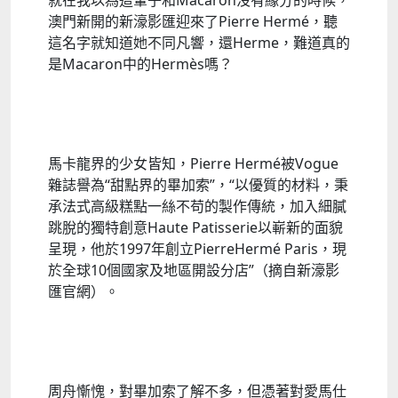
就在我以為這輩子和Macaron沒有緣分的時候，
澳門新開的新濠影匯迎來了Pierre Hermé，聽
這名字就知道她不同凡響，還Herme，難道真的
是Macaron中的Hermès嗎？
馬卡龍界的少女皆知，Pierre Hermé被Vogue
雜誌譽為“甜點界的畢加索”，“以優質的材料，秉
承法式高級糕點一絲不苟的製作傳統，加入細膩
跳脫的獨特創意Haute Patisserie以嶄新的面貌
呈現，他於1997年創立PierreHermé Paris，現
於全球10個國家及地區開設分店”（摘自新濠影
匯官網）。
周舟慚愧，對畢加索了解不多，但憑著對愛馬仕