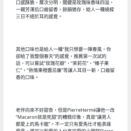
口感酥脆，層次分明，關鍵是玫瑰味香味四溢，
一親芳澤后口齒留香，餘韻猶存，給人一種繞樑
三日不絕於耳的感覺。
其他口味也是給人一種“我只想要一陣春風，你
卻給了我整個春天”的感覺，推薦第一次試的
話，可以嘗試“玫瑰花瓣”，“茉莉花”，“榛子果
仁”，“熱情果橙醬忌廉”等讓人耳目一新，口齒留
香的口味。
老伴向來不好甜食，但是PierreHermé讓他一改
“Macaron就是死甜”的糟糕印象，真是“讓男人
都愛上的馬卡龍”。不一定只有愛馬仕才能表達