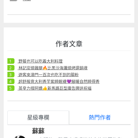
作者文章
野餐也可以吃義大利料理
林記炭燒雞腿🔥比黑沙海灘燒烤還銷魂
遊客來澳門一百次也吃不到的腸粉
超舒服意大利香芋紫睡眠襪💜腳暖自然睡得香
英皇力撐阿嬌👍新馬路巨型廣告牌送祝福
星級專欄
熱門作者
蘇蘇