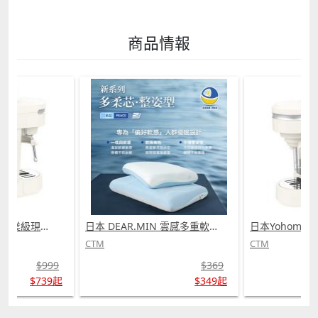
商品情報
日本Yohome 迷你專業級現磨鮮萃奶泡3合1半自動家庭意式咖啡機 (需訂貨)
日本 DEAR.MIN 雲感多重軟芯柔托緩壓Peace柔眠枕 (需訂貨)
CTM
CTM
$999
$369
$739起
$349起