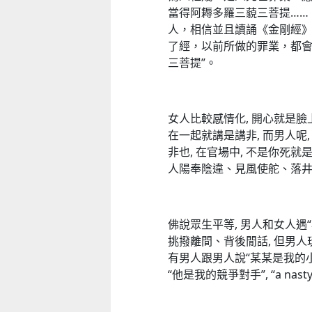
當得阿耨多羅三藐三菩提……
人，相信並且讀誦《金剛經
了經，以前所做的罪業，都會
三菩提”。
嬰幼兒親子閱讀推廣活動-嬰幼繪本
方舟澳門藝術學會呈獻2026《
氹氹轉
匯聚》雙聯展
2026-07-11 至 2026-08-23
2026-08-02 至 2026-09-12
女人比較感情化, 開心就是臉
在一起就講是講非, 而男人呢,
非也, 在官場中, 不是你死就
人陽奉陰違、見風使舵、落井
佛說眾生平等, 男人和女人遇
挑撥離間、背後閒話, 但男人玩
有男人跟男人說“某某是我的小人
“他是我的競爭對手”, “a nasty ma