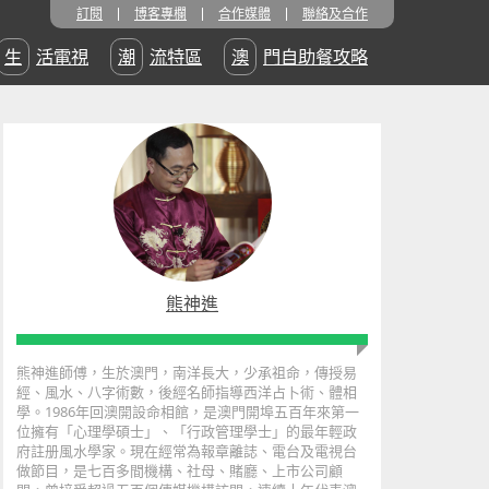
訂閱
博客專欄
合作媒體
聯絡及合作
生活電視
潮流特區
澳門自助餐攻略
熊神進
熊神進師傅，生於澳門，南洋長大，少承祖命，傳授易
經、風水、八字術數，後經名師指導西洋占卜術、體相
學。1986年回澳開設命相館，是澳門開埠五百年來第一
位擁有「心理學碩士」、「行政管理學士」的最年輕政
府註册風水學家。現在經常為報章離誌、電台及電視台
做節目，是七百多間機構、社母、賭廳、上市公司顧