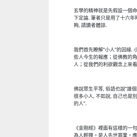
玄學的精神就是先假設一個命題
下定論. 筆者只是用了十六年
夠, 請讀者體諒.
我們首先瞭解“小人”的因緣.
些人今生的報應；從佛教的
人；從我們的利欲觀念上來看
佛說眾生平等, 俗語也說“誰個
很多小人, 不如說, 自己也是
的人”.
《金剛經》裡面有這樣的一句
為人輕賤。是人先世罪業。