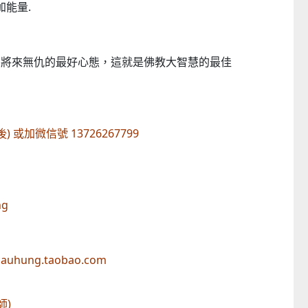
加能量.
，將來無仇的最好心態，這就是佛教大智慧的最佳
問題，歡迎聯絡：
(晚8時後) 或加微信號 13726267799
853-66618785
caumasterxiong
acaumickey
//macauhung.taobao.com
k: 熊神進(澳門風水師)