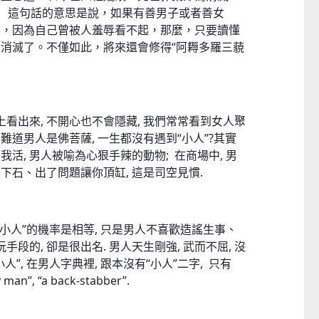
 這句話的意思是說，如果有善男子或者善女
》，因為自己曾被人羞辱看不起，那麼，只要讀懂
消滅了。不僅如此，將來還會修得“阿耨多羅三藐
藝力
菲律賓亮點文創活動（遊戲開發博
童韻培育系列“星海星語・
覽會及動畫節）
工作坊”
2026-07-24 至 2026-11-30
2026-07-05 至 2026-08-
上看出來, 不開心也不會隱藏, 我們常常看到女人聚
 難道男人是佛菩薩, 一生都沒有遇到“小人”?其實
是我活, 男人被喻為心狠手辣的動物; 在商場中, 男
下石、出了問題讓你頂缸, 這是司空見慣.
“小人”的機率是相等, 只是男人不喜歡造謠生事、
手段的, 卻是很出名. 男人天生剛強, 武而不屈, 沒
”, 在男人字典裡, 跟本沒有“小人”二字, 只有
n”, “a back-stabber”.