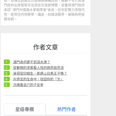
問，曾接受超過五百個傳媒機構訪問，連續十年代表澳
門政府出席葡萄牙及西班牙旅遊博覽，並獲得澳門政府
承認 “澳門中國風水掌相學會”會長。近年影響力渗透内
地，經常往内地教學、講座，結緣演藝界，被稱為明星
算命師。
作者文章
澳門為何建不到深水港？
從動物的求索看人性的慈悲與荒涼
身弱官印相生，能遇上白馬王子嗎？
在透支的生命中，找回你的「光」
怎樣看自己的子女星
星級專欄
熱門作者