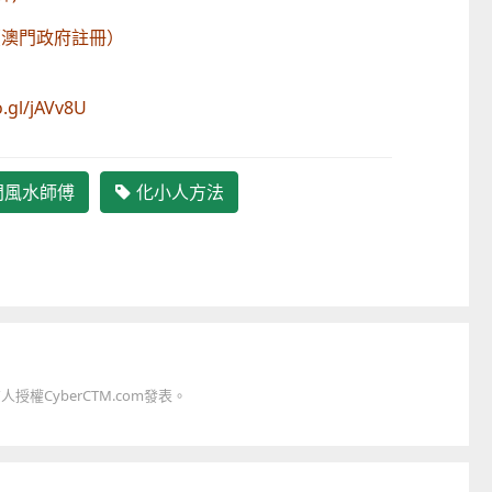
學會會長（澳門政府註冊）
o.gl/jAVv8U
門風水師傅
化小人方法
權CyberCTM.com發表。