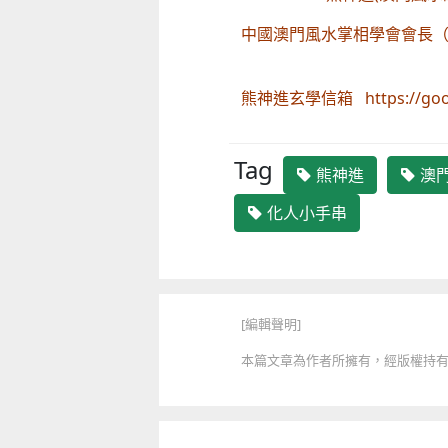
中國澳門風水掌相
熊神進玄學信箱 https://go
Tag
熊神進
澳
化人小手串
[編輯聲明]
本篇文章為作者所擁有，經版權持有人授