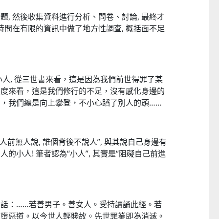
, 然後收集資料進行分析、問卷、討論, 最終才
時間在有限的資訊中做了地方性調查, 概括面不足
 小人, 從三世書來看，這是因為我們前世得罪了某
角度來看，這是我們修行的不足，沒有感化身邊的
，我們總是向上攀登，不小心蹈了別人的頭……
人前無人說, 誰個背後不說人”, 與其說自己身邊有
別人的小人! 筆者認為“小人”, 其實是“阻礙自己前進
話：……若善男子。善女人。受持讀誦此經。若
應墮惡道。以今世人輕賤故。先世罪業即為消滅。