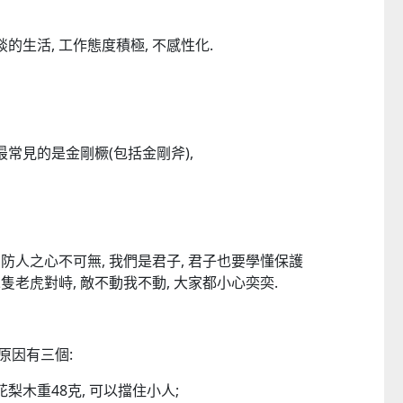
的生活, 工作態度積極, 不感性化.
最常見的是金剛橛(包括金剛斧),
 防人之心不可無, 我們是君子, 君子也要學懂保護
二隻老虎對峙, 敵不動我不動, 大家都小心奕奕.
原因有三個:
梨木重48克, 可以擋住小人;