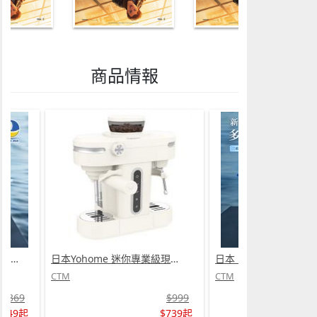
商品情報
日本 DEAR.MIN 雲感多重軟芯柔托緩壓Peace柔眠枕 (需訂貨)
日本Yohome 迷你專業級現磨鮮萃奶泡3合1半自動家庭意式咖啡機 (需訂貨)
CTM
CTM
$369
$999
$349起
$739起