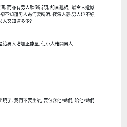
, 而亦有男人醉倒街頭, 胡言亂語, 最令人遺憾
 卻不知道男人為何要喝酒. 夜深人靜,男人睡不好,
女人又知道多少?
是給男人增加正能量, 使小人離開男人.
現了, 我們不要生氣, 要包容他/她們, 給他/她們
CTM