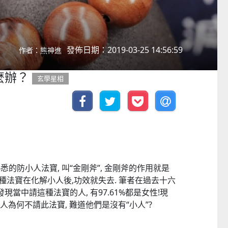
發佈日期：2019-03-25 14:56:59
作者：熊神進
麼辦？
玄學星相
的防小人法寶, 叫“金剛斧”, 金剛斧的作用就是
傳這種法寶在化解小人後,功效就失去. 筆者在過去十六
現當中請這種法寶的人, 有97.61%都是女性!現
的男人為何不請此法寶, 難道他們是沒有“小人”?