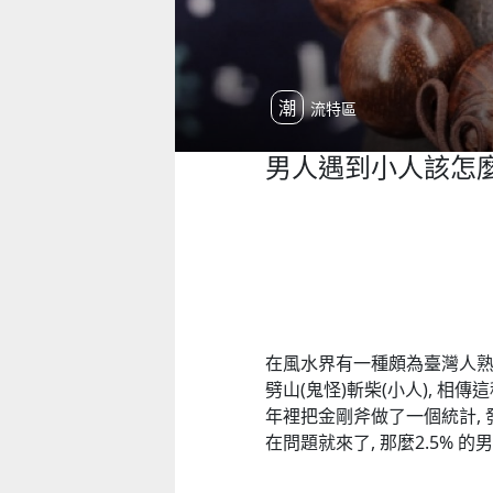
潮流特區
男人遇到小人該怎
在風水界有一種頗為臺灣人熟悉
劈山(鬼怪)斬柴(小人), 相
年裡把金剛斧做了一個統計, 發
在問題就來了, 那麼2.5% 