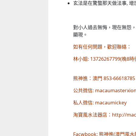
玄法是在驚螫那天做法事, 增
對小人過去無悔，現在無怨
顯現。
如有任何
林小姐: 13726267799
熊神進：澳門 
公共微信: ma
私人微信: m
淘寶風水法器店：http:
Facwboo