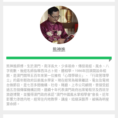
熊神進
熊神進師傅，生於澳門，南洋長大，少承祖命，傳授易經、風水、八
字術數，後經名師指導西洋占卜術、體相學。1986年回澳開設命相
館，是澳門開埠五百年來第一位擁有「心理學碩士」、「行政管理學
士」的最年輕政府註册風水學家。現在經常為報章離誌、電台及電視
台做節目，是七百多間機構、社母、賭廳、上市公司顧問，曾接受超
過五百個傳媒機構訪問，連續十年代表澳門政府出席葡萄牙及西班牙
旅遊博覽，並獲得澳門政府承認 “澳門中國風水掌相學會”會長。近年
影響力渗透内地，經常往内地教學、講座，結緣演藝界，被稱為明星
算命師。