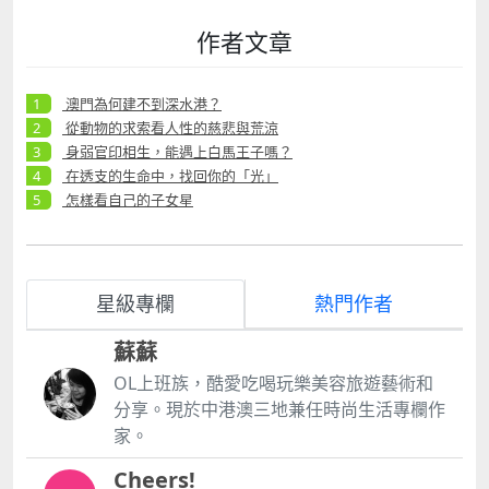
作者文章
澳門為何建不到深水港？
從動物的求索看人性的慈悲與荒涼
身弱官印相生，能遇上白馬王子嗎？
在透支的生命中，找回你的「光」
怎樣看自己的子女星
星級專欄
熱門作者
蘇蘇
OL上班族，酷愛吃喝玩樂美容旅遊藝術和
分享。現於中港澳三地兼任時尚生活專欄作
家。
Cheers!