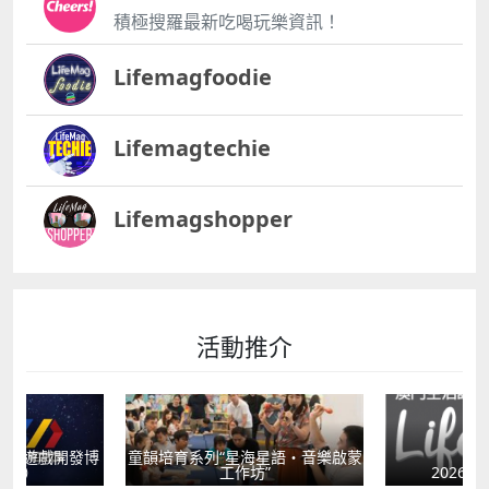
積極搜羅最新吃喝玩樂資訊！
Lifemagfoodie
Lifemagtechie
Lifemagshopper
活動推介
星語・音樂啟蒙
童心探秘澳門的
”
2026年“圖書館e學堂”
移