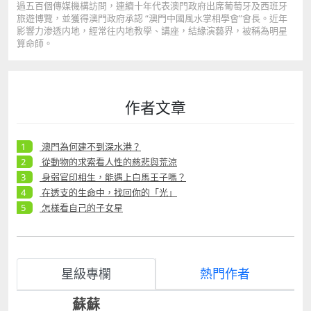
過五百個傳媒機構訪問，連續十年代表澳門政府出席葡萄牙及西班牙
旅遊博覽，並獲得澳門政府承認 “澳門中國風水掌相學會”會長。近年
影響力渗透内地，經常往内地教學、講座，結緣演藝界，被稱為明星
算命師。
作者文章
澳門為何建不到深水港？
從動物的求索看人性的慈悲與荒涼
身弱官印相生，能遇上白馬王子嗎？
在透支的生命中，找回你的「光」
怎樣看自己的子女星
星級專欄
熱門作者
蘇蘇