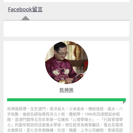
Facebook留言
熊神進
熊神進師傅，生於澳門，南洋長大，少承祖命，傳授易經、風水、八
字術數，後經名師指導西洋占卜術、體相學。1986年回澳開設命相
館，是澳門開埠五百年來第一位擁有「心理學碩士」、「行政管理學
士」的最年輕政府註册風水學家。現在經常為報章離誌、電台及電視
台做節目，是七百多間機構、社母、賭廳、上市公司顧問，曾接受超