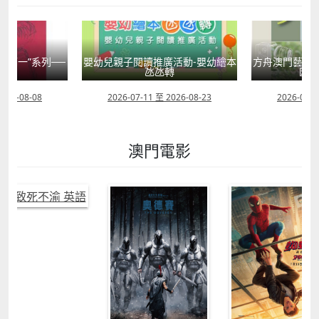
國第一”系列──
嬰幼兒親子閱讀推廣活動-嬰幼繪本
方舟澳門藝術學
學
氹氹轉
匯聚
2026-08-08
2026-07-11 至 2026-08-23
2026-08-0
澳門電影