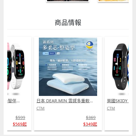
商品情報
英國SKIDY SmartEdu智伴高清流暢五重定位遠控180°旋攝雙向視頻海外適配兒童智能手錶PRO (需訂貨)
日本 DEAR.MIN 雲感多重軟芯柔托緩壓Peace柔眠枕 (需訂貨)
CTM
CTM
$599
$369
$569起
$349起