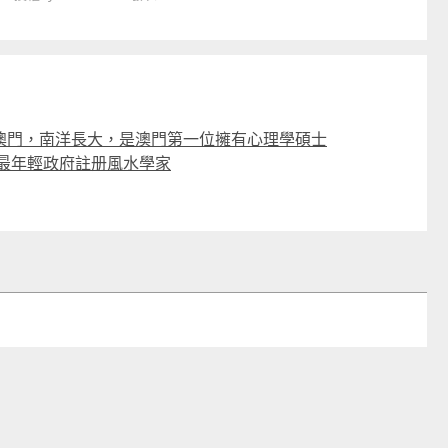
澳門，南洋長大，是澳門第一位擁有心理學碩士
的最年輕政府註册風水學家
日本Yohome 迷你專業級現磨鮮萃奶泡3合1半自動家庭意式咖啡機 (需訂貨)
CTM
CTM
$999
$739起