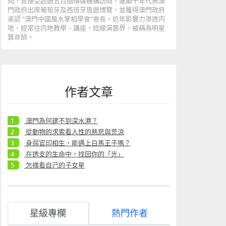
問，曾接受超過五百個傳媒機構訪問，連續十年代表澳
門政府出席葡萄牙及西班牙旅遊博覽，並獲得澳門政府
承認 “澳門中國風水掌相學會”會長。近年影響力渗透内
地，經常往内地教學、講座，結緣演藝界，被稱為明星
算命師。
作者文章
澳門為何建不到深水港？
從動物的求索看人性的慈悲與荒涼
身弱官印相生，能遇上白馬王子嗎？
在透支的生命中，找回你的「光」
怎樣看自己的子女星
星級專欄
熱門作者