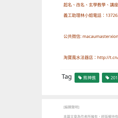
起名、改名、玄學教學、講
義工助理林小姐電話：137262
童韻培育系列“星海星語・音樂啟蒙
工作坊”
2026年“圖書館e學堂”
公共微信: macaumasterxio
2026-07-05 至 2026-08-09
2026-07-22 至 2026-10-31
淘寶風水法器店：http://t.cn/
Tag
熊神進
20
[編輯聲明]
本篇文章為作者所擁有，經版權持有人授