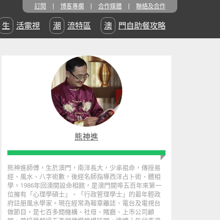
訂閱
博客專欄
合作媒體
聯絡及合作
生活電視
潮流特區
澳門自助餐攻略
熊神進
熊神進師傅，生於澳門，南洋長大，少承祖命，傳授易
經、風水、八字術數，後經名師指導西洋占卜術、體相
學。1986年回澳開設命相館，是澳門開埠五百年來第一
位擁有「心理學碩士」、「行政管理學士」的最年輕政
府註册風水學家。現在經常為報章離誌、電台及電視台
做節目，是七百多間機構、社母、賭廳、上市公司顧