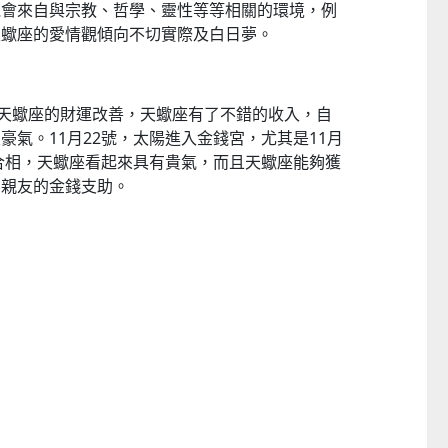
機會來自與宗教、哲學、靈性等等相關的環境，例
天蠍座的愛情觀傾向不切實際及白日夢。
，天蠍座的財運改善，天蠍座有了不錯的收入，自
豪氣。11月22號，太陽進入金錢宮，尤其是11月
成合相，天蠍座看起來具有貴氣，而且天蠍座能夠獲
的親友的金錢支助。