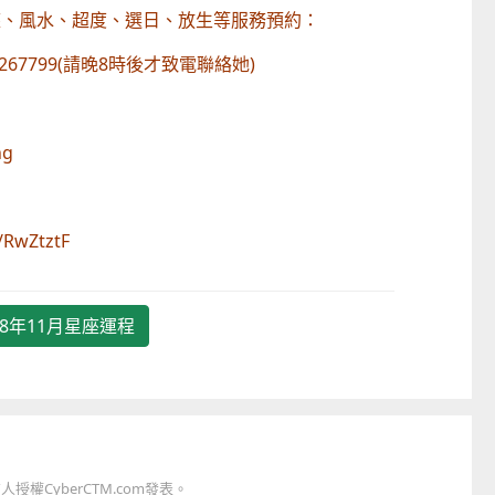
座、風水、超度、選日、放生等服務預約：
67799(請晚8時後才致電聯絡她)
童心探秘澳門的“中國第一”系列──
移動寶籍
小眼晴「聽」大世
ng
2026-07-18 至 2026-08-15
2026-07-11 至 2026-08-
RwZtztF
18年11月星座運程
權CyberCTM.com發表。