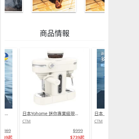
商品情報
日本 DEAR.MIN 雲感多重軟芯柔托緩壓Peace柔眠枕 (需訂貨)
日本Yohome 迷你專業級現磨鮮萃奶泡3合1半自動家庭意式咖啡機 (需訂貨)
CTM
CTM
$369
$999
$349起
$739起