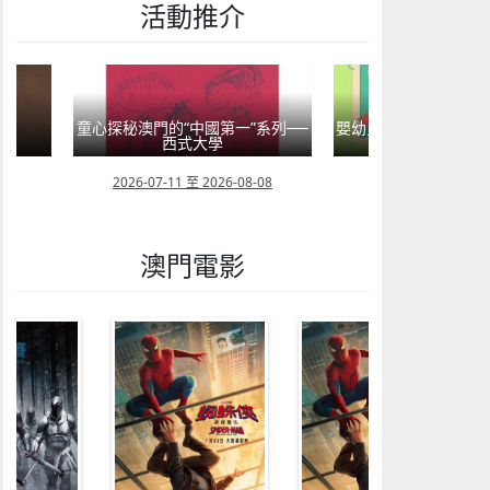
活動推介
童心探秘澳門的“中國第一”系列──
嬰幼兒親子閱讀推廣活
界
西式大學
氹氹轉
29
2026-07-11 至 2026-08-08
2026-07-11 至 202
澳門電影