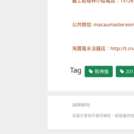
義工助理林小姐電話：137262
公共微信: macaumasterxio
童心探秘澳門的“中國第一”系列──
嬰幼兒親子閱讀推廣活動-嬰幼
西式大學
氹氹轉
淘寶風水法器店：http://t.cn/
2026-07-11 至 2026-08-08
2026-07-11 至 2026-08-23
Tag
熊神進
20
[編輯聲明]
本篇文章為作者所擁有，經版權持有人授