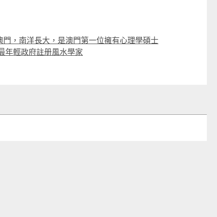
澳門，南洋長大，是澳門第一位擁有心理學碩士
的最年輕政府註册風水學家
英國SKIDY SmartEdu智伴高清流暢五重定位遠控180°旋攝雙向視頻海外適配兒童智能手錶PRO (需訂貨)
CTM
CTM
$599
$569起