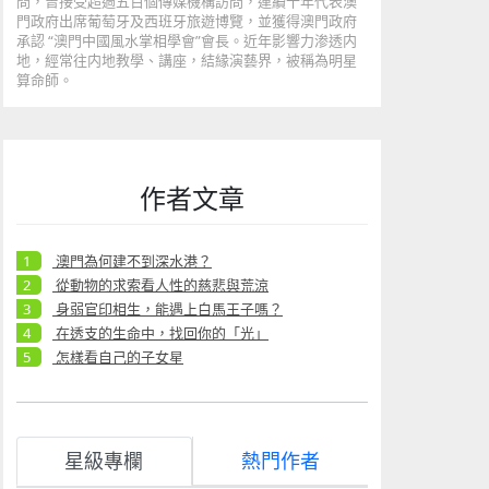
問，曾接受超過五百個傳媒機構訪問，連續十年代表澳
門政府出席葡萄牙及西班牙旅遊博覽，並獲得澳門政府
承認 “澳門中國風水掌相學會”會長。近年影響力渗透内
地，經常往内地教學、講座，結緣演藝界，被稱為明星
算命師。
作者文章
澳門為何建不到深水港？
從動物的求索看人性的慈悲與荒涼
身弱官印相生，能遇上白馬王子嗎？
在透支的生命中，找回你的「光」
怎樣看自己的子女星
星級專欄
熱門作者