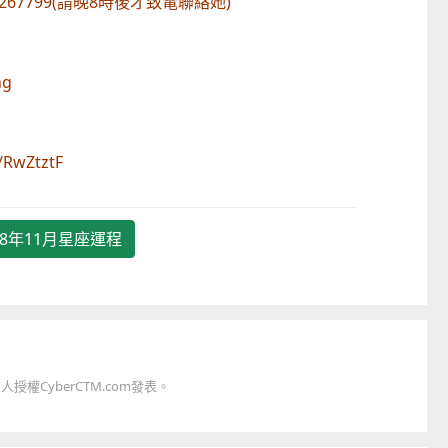
67799(請晚8時後才致電聯絡她)
ng
繪本
方舟澳門藝術學會呈獻2026《藝力
菲律賓亮點文創活動（遊
匯聚》雙聯展
覽會及動畫節）
RwZtztF
2026-08-02 至 2026-09-12
2026-07-24 至 2026-11-
18年11月星座運程
權CyberCTM.com發表。