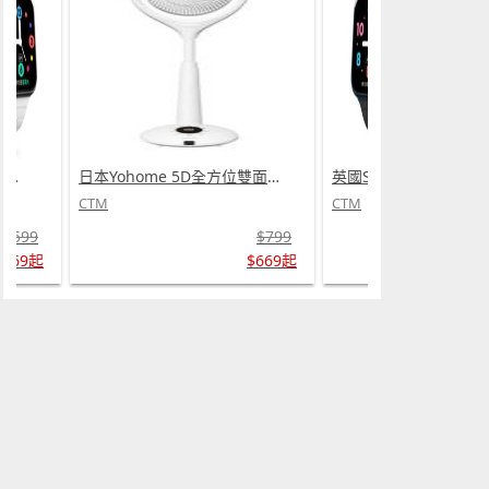
日本Yohome 5D全方位雙面雙葉對流淨化智能語音伸縮循環扇 PRO (需訂貨)
英國SKIDY SmartEdu智伴高清流暢五重定位遠控180°旋攝雙向視頻海外適配兒童智能手錶PRO (需訂貨)
CTM
CTM
$799
$599
$669起
$569起