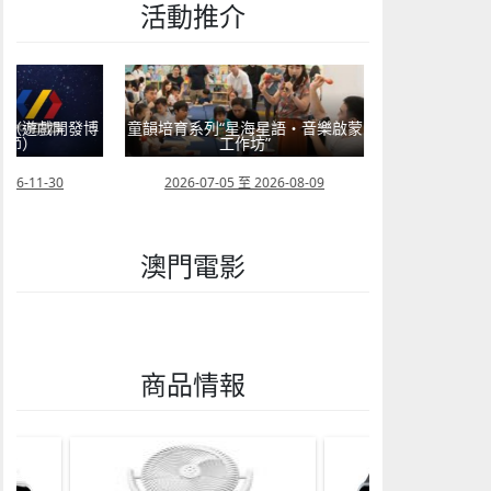
活動推介
戲開發博
童韻培育系列“星海星語・音樂啟蒙
童心探秘澳門的“中國第
工作坊”
現代燈塔
30
2026-07-05 至 2026-08-09
2026-07-04 至 202
澳門電影
商品情報