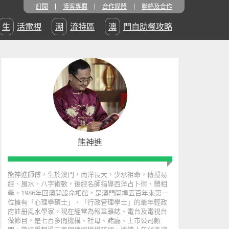
訂閱
博客專欄
合作媒體
聯絡及合作
生活電視
潮流特區
澳門自助餐攻略
熊神進
熊神進師傅，生於澳門，南洋長大，少承祖命，傳授易
經、風水、八字術數，後經名師指導西洋占卜術、體相
學。1986年回澳開設命相館，是澳門開埠五百年來第一
位擁有「心理學碩士」、「行政管理學士」的最年輕政
府註册風水學家。現在經常為報章離誌、電台及電視台
做節目，是七百多間機構、社母、賭廳、上市公司顧