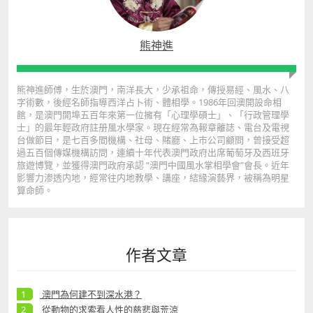
熊神進
熊神進師傅，生於澳門，南洋長大，少承祖命，傳授易經、風水、八
字術數，後經名師指導西洋占卜術、體相學。1986年回澳開設命相
館，是澳門開埠五百年來第一位擁有「心理學碩士」、「行政管理學
士」的最年輕政府註册風水學家。現在經常為報章離誌、電台及電視
台做節目，是七百多間機構、社母、賭廳、上市公司顧問，曾接受超
過五百個傳媒機構訪問，連續十年代表澳門政府出席葡萄牙及西班牙
旅遊博覽，並獲得澳門政府承認 “澳門中國風水掌相學會”會長。近年
影響力渗透内地，經常往内地教學、講座，結緣演藝界，被稱為明星
算命師。
作者文章
澳門為何建不到深水港？
從動物的求索看人性的慈悲與荒涼