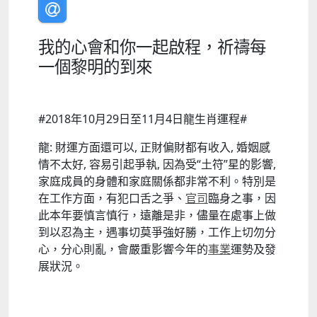
我的心會和你一起啟程，祈禱每
一個黎明的到來
#2018年10月29日至11月4日龍生肖運程#
龍: 財運方面還可以, 正財偏財都有收入, 婚姻感
情不太好, 容易引起爭執, 因為受“土符”星的影響,
家庭成員的身體和家庭關係都非常不利。特別是
在工作方面，有犯口舌之爭、
官司
臨身之事，因
此本年要慎言慎行，遠離是非，儘量在處事上做
到以忍為主，遇事切莫爭強好勝，工作上切勿分
心，分心則亂，會嚴重影響今年的
事業
運勢及發
展狀況。