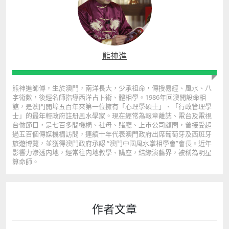
熊神進
熊神進師傅，生於澳門，南洋長大，少承祖命，傳授易經、風水、八
字術數，後經名師指導西洋占卜術、體相學。1986年回澳開設命相
館，是澳門開埠五百年來第一位擁有「心理學碩士」、「行政管理學
士」的最年輕政府註册風水學家。現在經常為報章離誌、電台及電視
台做節目，是七百多間機構、社母、賭廳、上市公司顧問，曾接受超
過五百個傳媒機構訪問，連續十年代表澳門政府出席葡萄牙及西班牙
旅遊博覽，並獲得澳門政府承認 “澳門中國風水掌相學會”會長。近年
影響力渗透内地，經常往内地教學、講座，結緣演藝界，被稱為明星
算命師。
作者文章