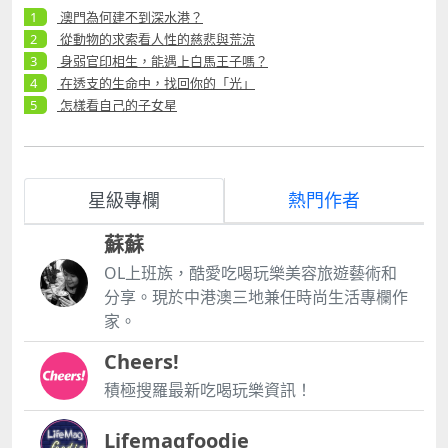
澳門為何建不到深水港？
從動物的求索看人性的慈悲與荒涼
身弱官印相生，能遇上白馬王子嗎？
在透支的生命中，找回你的「光」
怎樣看自己的子女星
星級專欄
熱門作者
蘇蘇
OL上班族，酷愛吃喝玩樂美容旅遊藝術和
分享。現於中港澳三地兼任時尚生活專欄作
家。
Cheers!
積極搜羅最新吃喝玩樂資訊！
Lifemagfoodie