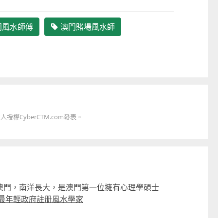
門風水師傅
澳門賭場風水師
童心探秘澳門的“中國第一”
現代燈塔
2026-07-04 至 2026-08-
權CyberCTM.com發表。
澳門，南洋長大，是澳門第一位擁有心理學碩士
的最年輕政府註册風水學家