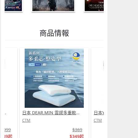
商品情報
日本Yohome 迷你專業級現磨鮮萃奶泡3合1半自動家庭意式咖啡機 (需訂貨)
日本 DEAR.MIN 雲感多重軟芯柔托緩壓Peace柔眠枕 (需訂貨)
CTM
CTM
$999
$369
$739起
$349起