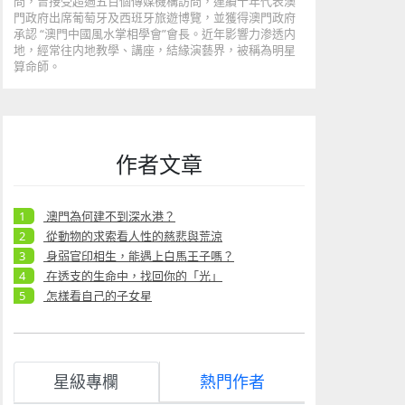
問，曾接受超過五百個傳媒機構訪問，連續十年代表澳
門政府出席葡萄牙及西班牙旅遊博覽，並獲得澳門政府
承認 “澳門中國風水掌相學會”會長。近年影響力渗透内
地，經常往内地教學、講座，結緣演藝界，被稱為明星
算命師。
作者文章
澳門為何建不到深水港？
從動物的求索看人性的慈悲與荒涼
身弱官印相生，能遇上白馬王子嗎？
在透支的生命中，找回你的「光」
怎樣看自己的子女星
星級專欄
熱門作者