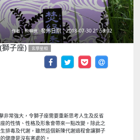
發佈日期：2018-07-30 21:53:02
作者：熊神進
(獅子座)
玄學星相
衝擊非常強大，令獅子座需要重新思考人生及反省
子座的性情、性格及形象會帶來一點改變，除此之
產生排毒及代謝，雖然這個新陳代謝過程會讓獅子
座的健康是沒有害處的。