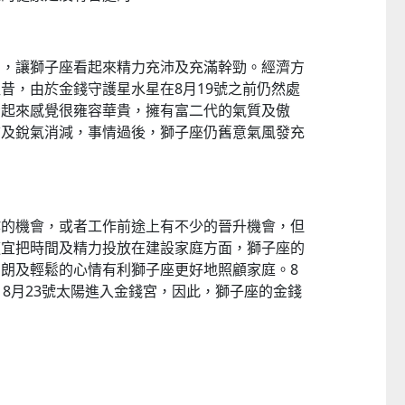
宮，讓獅子座看起來精力充沛及充滿幹勁。經濟方
昔，由於金錢守護星水星在8月19號之前仍然處
看起來感覺很雍容華貴，擁有富二代的氣質及傲
信及銳氣消減，事情過後，獅子座仍舊意氣風發充
作的機會，或者工作前途上有不少的晉升機會，但
適宜把時間及精力投放在建設家庭方面，獅子座的
朗及輕鬆的心情有利獅子座更好地照顧家庭。8
，8月23號太陽進入金錢宮，因此，獅子座的金錢