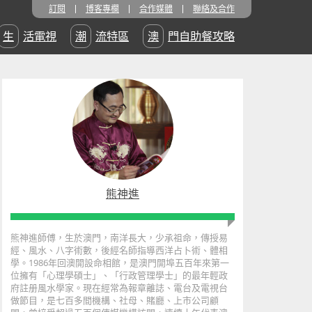
訂閱
博客專欄
合作媒體
聯絡及合作
生活電視
潮流特區
澳門自助餐攻略
熊神進
熊神進師傅，生於澳門，南洋長大，少承祖命，傳授易
經、風水、八字術數，後經名師指導西洋占卜術、體相
學。1986年回澳開設命相館，是澳門開埠五百年來第一
位擁有「心理學碩士」、「行政管理學士」的最年輕政
府註册風水學家。現在經常為報章離誌、電台及電視台
做節目，是七百多間機構、社母、賭廳、上市公司顧