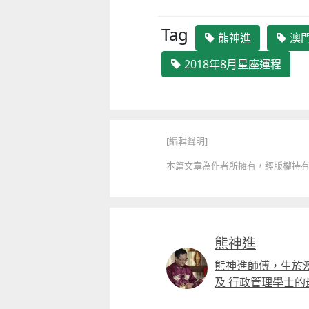
Tag
熊神進
澳
2018年8月星座運程
[編輯聲明]
本篇文章為作者所擁有，經版權持有人授
熊神進
熊神進師傅，生於
及 行政管理學士