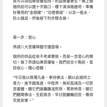
就可以得仙佛菩薩加持，利益無量衆生。晚上做
烟供前可以選十字路口、樓下清淨路邊地，準備
好專用的“金剛碟”，“功德香座”，以及一瓶水，
防火器皿，然後按下列步驟去做。​
第一步：發心
恭請八大菩薩降臨守護道場。
烟供的供品從來不考慮豐儉，而是一念發心的懇
切。做了恭請仙佛菩薩後，我們就合十胸前，垂
目收心，隨心發願：​
“今日我以微薄凡身，奉持佛法，願以此烟供之
善力，施予餓鬼道、中陰界、無祀孤魂及一切受
苦靈體，願它們遠離饑渴煎熬、寒熱怖畏，願它
們聽聞佛法、生起善念，早日脫離輪回苦、獲得
究竟安樂。”​