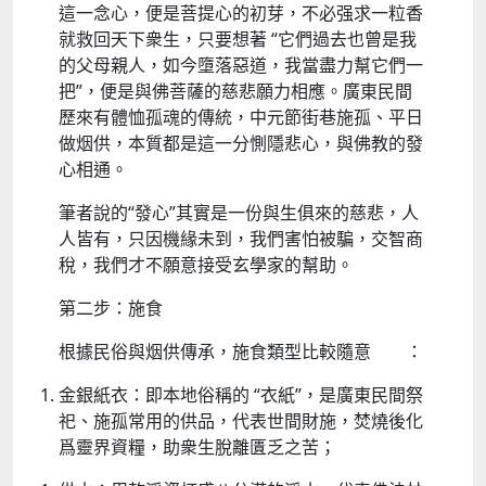
這一念心，便是菩提心的初芽，不必强求一粒香
就救回天下衆生，只要想著 “它們過去也曾是我
的父母親人，如今墮落惡道，我當盡力幫它們一
把”，便是與佛菩薩的慈悲願力相應。廣東民間
歷來有體恤孤魂的傳統，中元節街巷施孤、平日
做烟供，本質都是這一分惻隱悲心，與佛教的發
心相通​。​
筆者說的“發心”其實是一份與生俱來的慈悲，人
人皆有，只因機緣未到，我們害怕被騙，交智商
稅，我們才不願意接受玄學家的幫助。
第二步：施食
根據民俗與烟供傳承，施食類型比較隨意 ：​
金銀紙衣：即本地俗稱的 “衣紙”，是廣東民間祭
祀、施孤常用的供品，代表世間財施，焚燒後化
爲靈界資糧，助衆生脫離匱乏之苦​；​