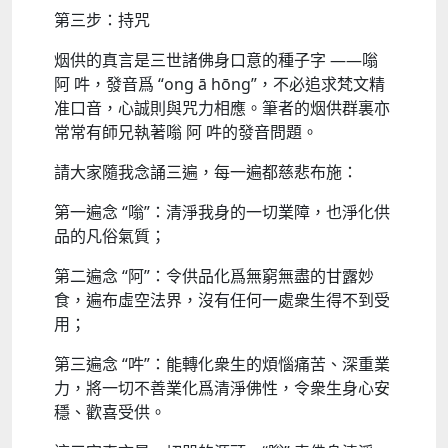
第三步：持咒
烟供的真言是三世諸佛身口意的種子字 ——嗡
阿 吽，發音爲 “ong ā hōng”，不必追求梵文精
准口音，心誠則與咒力相應​。​筆者的烟供群裏亦
常常有師兄執著嗡 阿 吽的發音問題。
請大家隨我念誦三遍，每一遍都慈悲布施：​
第一遍念 “嗡”：清淨我身的一切業障，也淨化供
品的凡俗氣質；​
第二遍念 “阿”：令供品化爲無窮無盡的甘露妙
食，遍布虛空法界，沒有任何一處衆生得不到受
用；​
第三遍念 “吽”：能轉化衆生的煩惱痛苦、深重業
力，將一切不善業化爲清淨佛性，令衆生身心安
穩、歡喜受供​。​