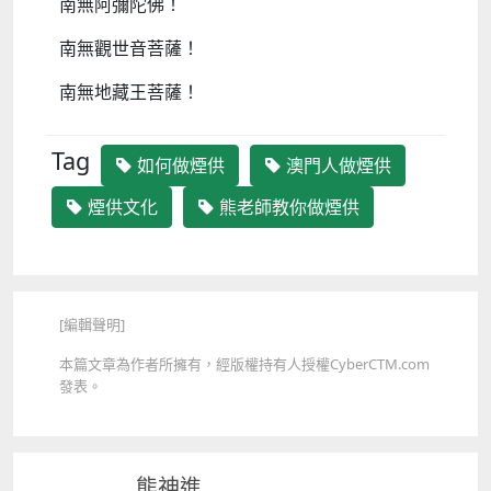
南無阿彌陀佛！​
南無觀世音菩薩！​
南無地藏王菩薩！
Tag
如何做煙供
澳門人做煙供
煙供文化
熊老師教你做煙供
[編輯聲明]
本篇文章為作者所擁有，經版權持有人授權CyberCTM.com
發表。
熊神進