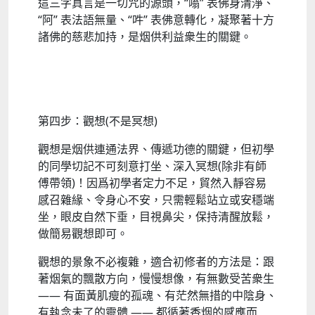
這三字真言是一切咒的源頭，“嗡” 表佛身清淨、
“阿” 表法語無量、“吽” 表佛意轉化，凝聚著十方
諸佛的慈悲加持，是烟供利益衆生的關鍵​。​
第四步：觀想(不是冥想)
觀想是烟供連通法界、傳遞功德的關鍵，但初學
的同學切記不可刻意打坐、深入冥想(除非有師
傅帶領)！因爲初學者定力不足，貿然入靜容易
感召雜緣、令身心不安，只需輕鬆站立或安穩端
坐，眼皮自然下垂，目視鼻尖，保持清醒放鬆，
做簡易觀想即可​。​
觀想的景象不必複雜，適合初修者的方法是：跟
著烟氣的飄散方向，慢慢想像，有無數受苦衆生
—— 有面黃肌瘦的孤魂、有茫然無措的中陰身、
有執念未了的靈體 —— 都循著香烟的感應而