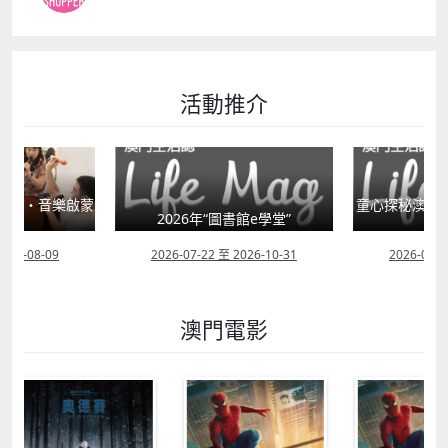
活動推介
星語・音樂啟蒙
童心探秘澳門的
”
2026年“圖書館e學堂”
移
2026-08-09
2026-07-22 至 2026-10-31
2026-07-1
澳門電影