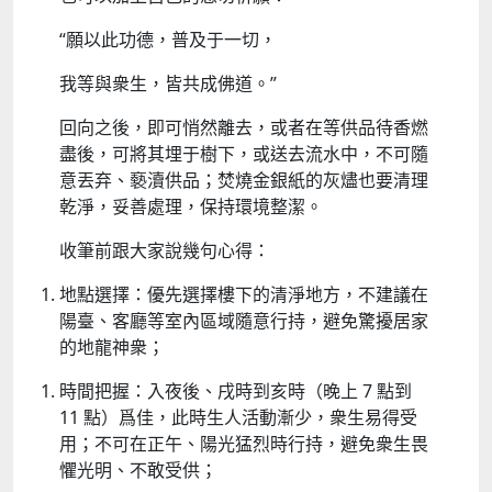
“願以此功德，普及于一切，​
我等與衆生，皆共成佛道。”​
回向之後，即可悄然離去，或者在等供品待香燃
盡後，可將其埋于樹下，或送去流水中，不可隨
意丟弃、褻瀆供品；焚燒金銀紙的灰燼也要清理
乾淨，妥善處理，保持環境整潔。​
​​收筆前跟大家說幾句心得：
地點選擇：優先選擇樓下的清淨地方，不建議在
陽臺、客廳等室內區域隨意行持，避免驚擾居家
的地龍神衆；​
時間把握：入夜後、戌時到亥時（晚上 7 點到
11 點）爲佳，此時生人活動漸少，衆生易得受
用；不可在正午、陽光猛烈時行持，避免衆生畏
懼光明、不敢受供；​