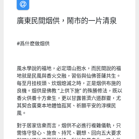
廣東民間烟供，鬧市的一片清泉​
#爲什麽做烟供
風水學說的福地，必定環山抱水，而民間說的福
地就是民風與香火交融，習俗與仙佛菩薩共生。
每至月挂枝頭、炊烟熄滅之時，正是烟供布施的
良機。烟供是佛教 “上供下施” 的殊勝修法，既以
香火供養十方衆生，更以甘露普濟六道群靈，尤
其契合廣東本地體恤孤冥、祈願平安的淳樸民
風。​
對于居家信衆而言，烟供不必進行複雜儀軌，只
需恪守發心、施食、持咒、觀想、回向五大要求