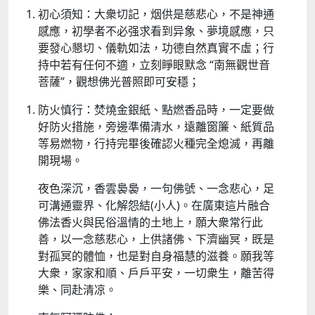
初心須知：大衆切記，烟供是慈悲心，不是神通
感應，初學者不必强求看到异象、夢境感應，只
要發心懇切、儀軌如法，功德自然真實不虛；行
持中若有任何不適，立刻睜眼默念 “南無觀世音
菩薩”，觀想佛光普照即可安穩；​
防火慎行：焚燒金銀紙、點燃香品時，一定要做
好防火措施，旁邊準備清水，遠離窗簾、紙質品
等易燃物，行持完畢後確認火種完全熄滅，再離
開現場。​
夜色深沉，香雲裊裊，一句佛號、一念悲心，足
可溝通靈界、化解怨結(小人)。在廣東這片融合
佛法香火與民俗溫情的土地上，願大衆常行此
善，以一念慈悲心，上供諸佛、下濟幽冥，既是
對孤冥的體恤，也是對自身福慧的滋養。願我等
大衆，家家和順、戶戶平安，一切衆生，離苦得
樂、同赴清凉。​