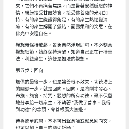
來，它們不再痛苦焦躁，而是帶著安穩感恩的神
情，紛紛接受甘露妙食，接受佛菩薩的光明加
持。有的衆生饑餓得飽足，有的衆生熱惱變清
凉，有的衆生解開了怨結，面露柔和的笑意，在
佛光中安穩自在。​
觀想時保持放鬆，景象自然浮現即可，不必刻意
觀想細節，始終保持清醒，知道自己正在行持善
法、利益衆生，這便是如法的觀想。​
第五步：回向
烟供的最後一步，也是讓善根不散失、功德增上
的關鍵一步，就是回向。回向，是將剛才發心、
布施、施食、持咒、觀想的所有功德，毫不保留
地分享給一切衆生，不執著 “我做了善事、我得
到功德” 的念頭，令善根廣大無邊。​
待香燃至底層、基本可出聲念誦或默念回向文，
也可以加上自己的懇切祈願：​