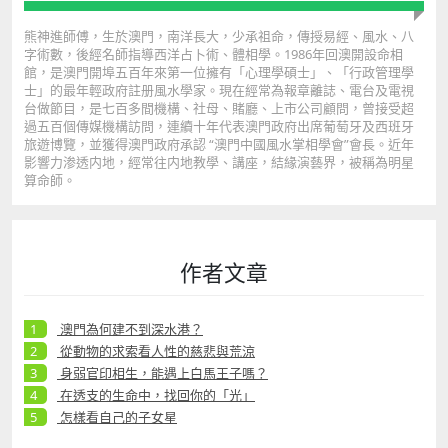
熊神進師傅，生於澳門，南洋長大，少承祖命，傳授易經、風水、八
字術數，後經名師指導西洋占卜術、體相學。1986年回澳開設命相
館，是澳門開埠五百年來第一位擁有「心理學碩士」、「行政管理學
士」的最年輕政府註册風水學家。現在經常為報章離誌、電台及電視
台做節目，是七百多間機構、社母、賭廳、上市公司顧問，曾接受超
過五百個傳媒機構訪問，連續十年代表澳門政府出席葡萄牙及西班牙
旅遊博覽，並獲得澳門政府承認 “澳門中國風水掌相學會”會長。近年
影響力渗透内地，經常往内地教學、講座，結緣演藝界，被稱為明星
算命師。
作者文章
澳門為何建不到深水港？
從動物的求索看人性的慈悲與荒涼
身弱官印相生，能遇上白馬王子嗎？
在透支的生命中，找回你的「光」
怎樣看自己的子女星