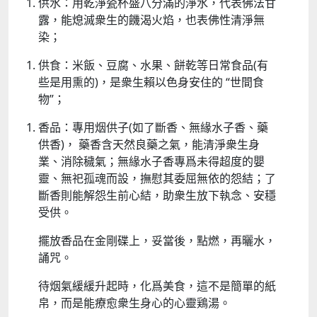
供水：用乾淨瓷杯盛八分滿的淨水，代表佛法甘
露，能熄滅衆生的饑渴火焰，也表佛性清淨無
染；​
供食：米飯、豆腐、水果、餅乾等日常食品(有
些是用熏的)，是衆生賴以色身安住的 “世間食
物”；​
香品：專用烟供子(如了斷香、無緣水子香、藥
供香)， 藥香含天然良藥之氣，能清淨衆生身
業、消除穢氣；無緣水子香專爲未得超度的嬰
靈、無祀孤魂而設，撫慰其委屈無依的怨結；了
斷香則能解怨生前心結，助衆生放下執念、安穩
受供​。​
擺放香品在金剛碟上，妥當後，點燃，再曬水，
誦咒。
待烟氣緩緩升起時，化爲美食，這不是簡單的紙
帛，而是能療愈衆生身心的心靈鶏湯。​