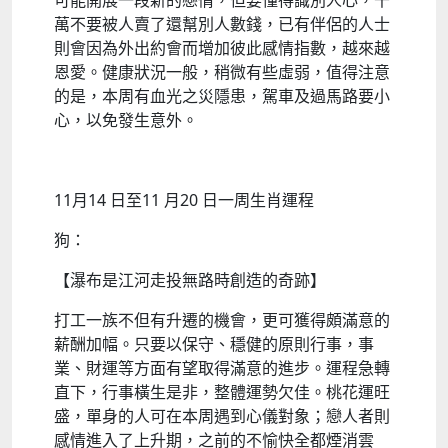
可能開展一段新的戀情，但要懂得識別人心，千
萬不要被人賣了還幫別人數錢，已有伴侶的人士
則會因為外出約會而增加彼此感情指數，越來越
恩愛。健康狀況一般，稍微有些虛弱，值得注意
的是，本周有血光之災隱患，駕車及過馬路要小
心，以免發生意外。
11月14 日至11 月20 日一周生肖運程
狗：
【瀑布是江河走投無路時創造的奇跡】
打工一族不但有升遷的機會，更可獲得頗滿意的
薪酬加幅。只要以保守、穩健的原則行事，事
業、財運等方面有望取得滿意的進步。運程急轉
直下，行事橫生是非，整體運勢欠佳。桃花運旺
盛，單身的人可在本周遇到心儀對象；戀人者則
感情進入了上升期，之前的不愉快全都煙消雲