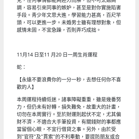
兒，任何事情都能夠迎刃而解，但不可太過高
調，容易引來同事的嫉妒，甚至是對你實施陷害
手段。靑少年文思大進，學習能力甚高，百尺竿
頭，可以更進一步。未婚男士雖有理想對象，但
感情未固，不宜急躁，否則弄巧成拙。
11月14 日至11 月20 日一周生肖運程
蛇：
【永遠不要浪費你的一分一秒，去想任何你不喜
歡的人】
本周運程持續低迷，諸事障礙重重，雖是幾番努
力，但仍未有好轉，損失難免，故重大的計畫，
切勿在本周實行。至於財運則起伏不定，尤其偏
財不濟，不適合大手筆投資，有關錢財的事都應
當留個心眼，不宜行借貸之事。另外，由於受
到"官符"及"貫索"的不利牽動，要提防朋友或合