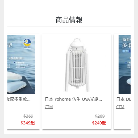
商品情報
日本 DEAR.MIN 雲感多重軟芯柔托緩壓Peace柔眠枕 (需訂貨)
日本 Yohome 仿生 UVA光誘電觸滅可放掛立有線無線兩用光感滅蚊機 PRO 2.0 (需訂貨)
CTM
CTM
$369
$269
$349起
$249起