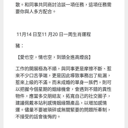
散。和同事共同商討洽談一項任務，這項任務需
要你與人多方配合。
11月14 日至11 月20 日一周生肖運程
豬：
【愛也空，情也空，到頭全進高煙囪】
工作的開展極為不順，與同事更是摩擦不斷、惹
來不少口舌爭端，更是因此導致事務出了紕漏，
惹來上級的不滿。而未成婚的單身一族們，則可
以把握今個星期的姻緣機會，會遇到不錯的異性
物件，應當多交朋結友，拓寬自己的社交圈子，
建議佩戴本站利感情姻緣類產品，以增加感情
運。儘量不要被瑣碎或無關緊要的問題所牽制，
不接受的話會後悔的。