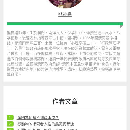
熊神進
熊神進師傅，生於澳門，南洋長大，少承祖命，傳授易經、風水、八
字術數，後經名師指導西洋占卜術、體相學。1986年回澳開設命相
館，是澳門開埠五百年來第一位擁有「心理學碩士」、「行政管理學
士」的最年輕政府註册風水學家。現在經常為報章離誌、電台及電視
台做節目，是七百多間機構、社母、賭廳、上市公司顧問，曾接受超
過五百個傳媒機構訪問，連續十年代表澳門政府出席葡萄牙及西班牙
旅遊博覽，並獲得澳門政府承認 “澳門中國風水掌相學會”會長。近年
影響力渗透内地，經常往内地教學、講座，結緣演藝界，被稱為明星
算命師。
作者文章
澳門為何建不到深水港？
從動物的求索看人性的慈悲與荒涼