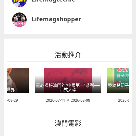
Lifemagshopper
活動推介
國第一”系列──
嬰幼兒親子閱讀推廣活動-嬰幼繪本
方舟澳門藝術學
學
氹氹轉
匯聚
2026-08-08
2026-07-11 至 2026-08-23
2026-08-0
澳門電影