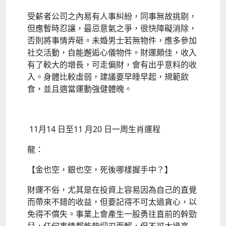
受薪者公司之內易有人事糾紛，同事無故挑剔，
但應暫時忍讓，最忌意氣之爭，很快障礙消除，
否則將事情弄砸。未婚男士若無物件，應多參加
社交活動，自能邂逅心儀物件。財運頗佳，收入
有了較大的增長，可走偏財，會有出乎意料的收
入。身體比較虛弱，建議要早睡早起，規範飲
食，並且適當運動強健體魄。
11月14 日至11 月20 日一周生肖運程
龍：
【金也空，銀也空，死後哪樣握手中？】
財運不俗，尤其是在投資上容易因為自己的直覺
而帶來不錯的收益，但要記得不可太過貪心，以
免得不償失。事業上會產生一股勇往直前的幹勁