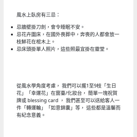
風水上臥房有三忌：
忌牆壁掛刀劍，會令睡眠不安。
忌花卉圍床，在國外喪葬中，奔喪的人都會放一
枝鮮花在棺木上。
忌床頭掛單人照片，這些照最宜掛在靈堂。
從風水學角度考慮， 我們可以擺1至9枝「生日
花」「幸運花」在窗臺/化妝台， 簡單一塊祝賀
牌或 blessing card ， 我們甚至可以送給客人一
件「轉運輪」「如意錦囊」等， 這些都是溫馨而
有紀念意義。