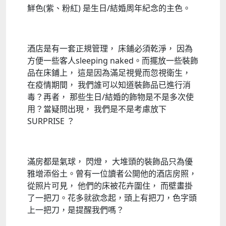
鮮色(紫、粉紅) 是生日/結婚周年紀念的主色。
酒店是有一套正規管理， 床鋪必須乾淨， 因為
方便一些客人sleeping naked。而擺放一些裝飾
品在床鋪上， 這是因為滿足視覺而忽視衛生，
在疫情期間， 我們誰可以知道裝飾品已進行消
毒？再者， 那些生日/結婚的飾物是不是多次使
用？當疑問出現， 我們是不是考慮放下
SURPRISE ？
滿房都是氣球， 閃燈， 大堆頭的裝飾品只為優
雅增添俗土。曾有一位讀者公開他的酒店房照，
從照片可見， 他們的床被花卉圍住， 而壁畫掛
了一把刀。花多就欲念起，頭上有把刀，色字頭
上一把刀，是提醒我們嗎？