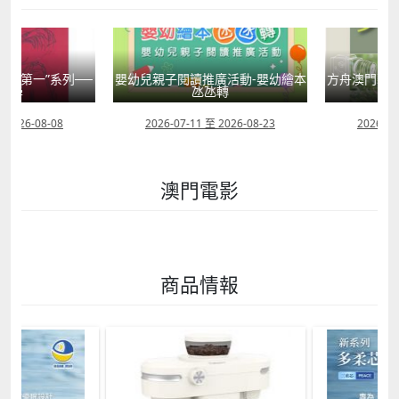
國第一”系列──
嬰幼兒親子閱讀推廣活動-嬰幼繪本
方舟澳門藝術學
學
氹氹轉
匯聚
2026-08-08
2026-07-11 至 2026-08-23
2026-08-0
澳門電影
商品情報