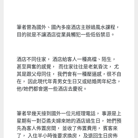
筆者曾為國外、國內多座酒店主辦過風水課程，
目的就是不讓酒店從業員觸犯一些低俗禁忌。
酒店不同住家， 酒店給客人一種高檔、陌生，
甚至興奮的感覺， 而住家往往是老氣昏沈， 尤
其是跟父母同住， 我們會有一種壓逼感，很不自
在， 因此現代年青男女生日又或結婚周年紀念，
他/她們都會選一些酒店去慶祝。
筆者早幾天接到國外一位元經理電話， 事源是上
星期有一對亞矞夫婦來她的酒店過生日， 她們預
先為客人佈置房間， 並收了佈置費用， 賓客來
了， 入住半小時後要求換房， 及退回生日房佈