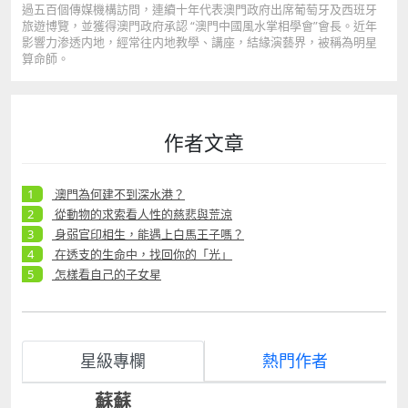
過五百個傳媒機構訪問，連續十年代表澳門政府出席葡萄牙及西班牙
旅遊博覽，並獲得澳門政府承認 “澳門中國風水掌相學會”會長。近年
影響力渗透内地，經常往内地教學、講座，結緣演藝界，被稱為明星
算命師。
作者文章
澳門為何建不到深水港？
從動物的求索看人性的慈悲與荒涼
身弱官印相生，能遇上白馬王子嗎？
在透支的生命中，找回你的「光」
怎樣看自己的子女星
星級專欄
熱門作者
蘇蘇