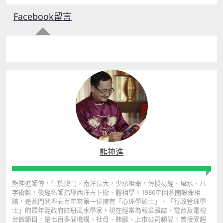
Facebook留言
熊神進
熊神進師傅，生於澳門，南洋長大，少承祖命，傳授易經、風水、八
字術數，後經名師指導西洋占卜術、體相學。1986年回澳開設命相
館，是澳門開埠五百年來第一位擁有「心理學碩士」、「行政管理學
士」的最年輕政府註册風水學家。現在經常為報章離誌、電台及電視
台做節目，是七百多間機構、社母、賭廳、上市公司顧問，曾接受超