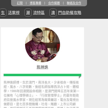
訂閱
博客專欄
合作媒體
聯絡及合作
生活電視
潮流特區
澳門自助餐攻略
熊神進
熊神進師傅，生於澳門，南洋長大，少承祖命，傳授易
經、風水、八字術數，後經名師指導西洋占卜術、體相
學。1986年回澳開設命相館，是澳門開埠五百年來第一
位擁有「心理學碩士」、「行政管理學士」的最年輕政
府註册風水學家。現在經常為報章離誌、電台及電視台
做節目，是七百多間機構、社母、賭廳、上市公司顧