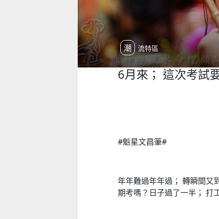
潮流特區
6月來； 這次考試
#魁星文昌筆#
年年難過年年過； 轉瞬間又到
期考嗎？日子過了一半； 打