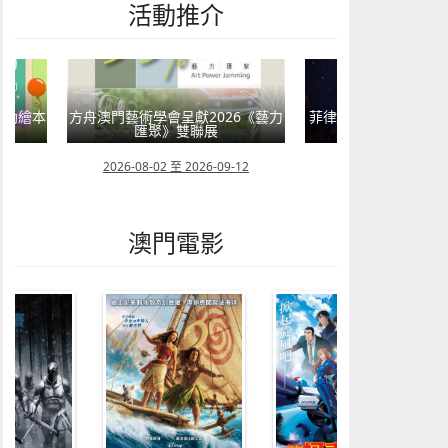
活動推介
嬰幼繪本
方舟澳門藝術學會呈獻2026《藝力
菲律賓亮點文創活動
匯聚》雙聯展
覽會及動畫
23
2026-08-02 至 2026-09-12
2026-07-24 至 202
澳門電影