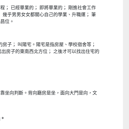
程； 已經畢業的； 即將畢業的； 剛進社會工作
； 幾乎男男女女都關心自己的學業、升職運； 筆
文昌位。
住的房子； 叫陽宅。陽宅是指房屋、學校宿舍等；
找出房子的東南西北方位； 之後才可以找出住宅的
依靠坐向判斷。背向廳房是坐，面向大門是向，文
央。