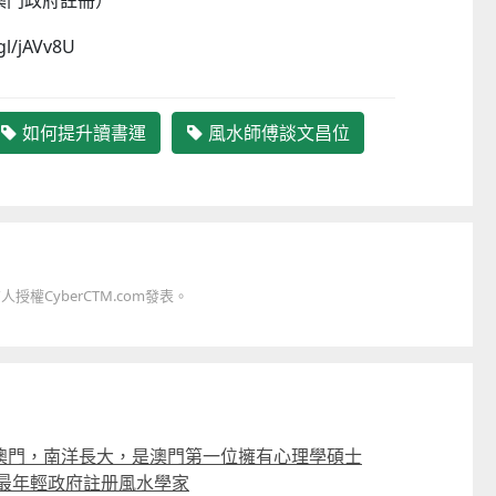
澳門政府註冊）
gl/jAVv8U
如何提升讀書運
風水師傅談文昌位
權CyberCTM.com發表。
澳門，南洋長大，是澳門第一位擁有心理學碩士
的最年輕政府註册風水學家