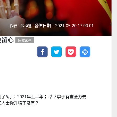
發佈日期：2021-05-20 17:00:01
作者：熊神進
要留心
宗教玄學
了6月； 2021年上半年； 莘莘學子有盡全力去
工人士你升職了沒有？