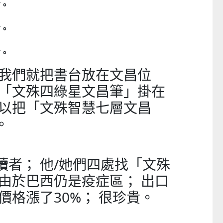
方。
方。
。
方。
童心探秘澳門的“中國第一”系列──
嬰幼兒親子閱讀推廣活動-
西式大學
氹氹轉
 我們就把書台放在文昌位
2026-07-11 至 2026-08-08
2026-07-11 至 2026-08-
枝「文殊四綠星文昌筆」掛在
可以把「文殊智慧七層文昌
。
讀者； 他/她們四處找「文殊
 由於巴西仍是疫症區； 出口
價格漲了30%； 很珍貴。