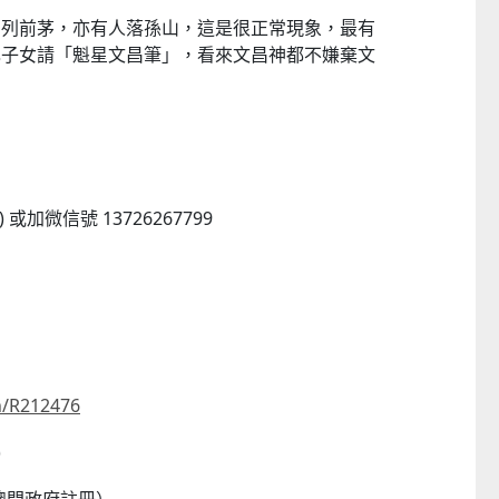
名列前茅，亦有人落孫山，這是很正常現象，最有
己子女請「魁星文昌筆」，看來文昌神都不嫌棄文
) 或加微信號 13726267799
g
R212476
CTM
)