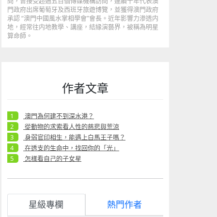
問，曾接受超過五百個傳媒機構訪問，連續十年代表澳
門政府出席葡萄牙及西班牙旅遊博覽，並獲得澳門政府
承認 “澳門中國風水掌相學會”會長。近年影響力渗透内
地，經常往内地教學、講座，結緣演藝界，被稱為明星
算命師。
作者文章
澳門為何建不到深水港？
從動物的求索看人性的慈悲與荒涼
身弱官印相生，能遇上白馬王子嗎？
在透支的生命中，找回你的「光」
怎樣看自己的子女星
星級專欄
熱門作者