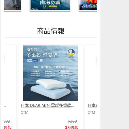
商品情報
日本Yohome 迷你專業級現磨鮮萃奶泡3合1半自動家庭意式咖啡機 (需訂貨)
日本 DEAR.MIN 雲感多重軟芯柔托緩壓Peace柔眠枕 (需訂貨)
CTM
CTM
$999
$369
$739起
$349起