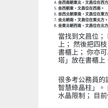
坐西南朝東北，文昌位在西
坐西朝東，文昌位在西南。
坐西北朝東南，文昌位在東
坐北朝南，文昌位在東北方
坐東北朝西南，文昌位在北
童心探秘澳門的“中國第一”系列──
移動寶籍
小眼晴「聽」大世界
當找到文昌位；
2026-07-18 至 2026-08-15
2026-07-11 至 2026-08-29
上； 然後把四
書櫃上； 你亦
塔」放在書櫃上
很多考公務員的
智慧綠晶柱」。
水晶限制； 目前