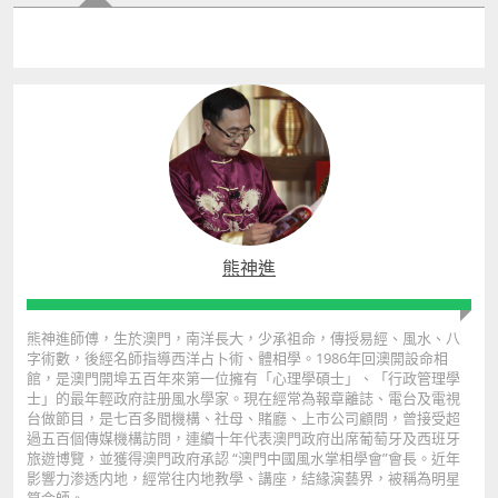
熊神進
熊神進師傅，生於澳門，南洋長大，少承祖命，傳授易經、風水、八
字術數，後經名師指導西洋占卜術、體相學。1986年回澳開設命相
館，是澳門開埠五百年來第一位擁有「心理學碩士」、「行政管理學
士」的最年輕政府註册風水學家。現在經常為報章離誌、電台及電視
台做節目，是七百多間機構、社母、賭廳、上市公司顧問，曾接受超
過五百個傳媒機構訪問，連續十年代表澳門政府出席葡萄牙及西班牙
旅遊博覽，並獲得澳門政府承認 “澳門中國風水掌相學會”會長。近年
影響力渗透内地，經常往内地教學、講座，結緣演藝界，被稱為明星
算命師。