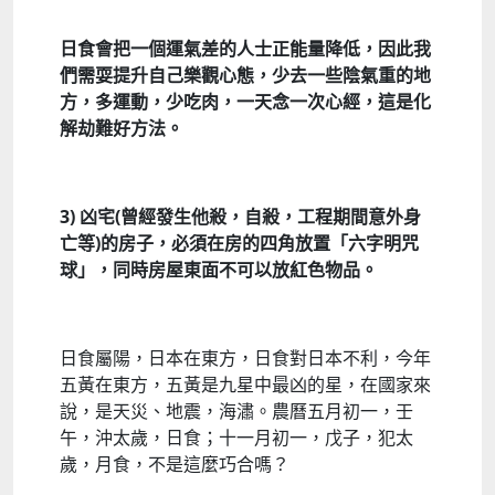
日食會把一個運氣差的人士正能量降低，
因此我
們需耍提升自己樂觀心態，
少去一些陰氣重的地
方，
多運動，
少吃肉，
一天念一次心經，
這是化
解劫難好方法。
3)
凶宅
(
曾經發生他殺，自殺，工程期間意外身
亡等
)
的房子，必須在房的四角放置「六字明咒
球」，
同時房屋東面不可以放紅色物品。
日食屬陽，日本在東方，日食對日本不利，今年
五黃在東方，五黃是九星中最凶的星，在國家來
說，是天災、地震，海潚。農曆五月初一，壬
午，沖太歲，日食；十一月初一，戊子，犯太
歲，月食，不是這麼巧合嗎？