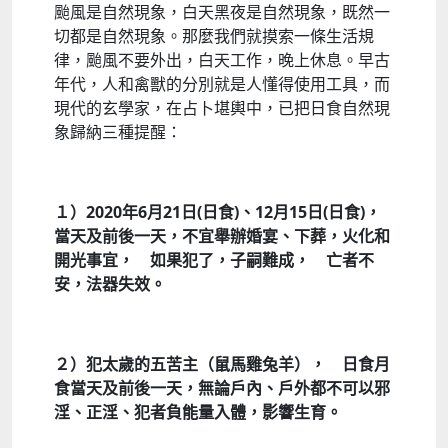
颱風是自然現象，白天黑夜是自然現象，既然一
切都是自然現象。那麼我們就摸索一條生活規
律，颱風不要外出，白天工作，晚上休息。早古
年代，人和禽獸的分別就是人懂得使用工具，而
現代的玄學家，在占卜堪輿中，已把日食自然現
象歸納三種提醒：
１）
2020
年
6
月
21
日
(
日食
)
、
12
月
15
日
(
日食
)
，
當天及前後一天，不宜舉辦婚宴、下葬，火化和
開光事宜， 如果犯了，子嗣難成， 亡者不
安，法器失效。
２）犯太歲的五苦主（鼠馬雞兔羊）， 日食月
食當天及前後一天，無論戶內、戶外都不可以邪
淫、正淫、犯者負能量入體，影響生育。