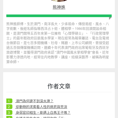
熊神進
熊神進師傅，生於澳門，南洋長大，少承祖命，傳授易經、風水、八
字術數，後經名師指導西洋占卜術、體相學。1986年回澳開設命相
館，是澳門開埠五百年來第一位擁有「心理學碩士」、「行政管理學
士」的最年輕政府註册風水學家。現在經常為報章離誌、電台及電視
台做節目，是七百多間機構、社母、賭廳、上市公司顧問，曾接受超
過五百個傳媒機構訪問，連續十年代表澳門政府出席葡萄牙及西班牙
旅遊博覽，並獲得澳門政府承認 “澳門中國風水掌相學會”會長。近年
影響力渗透内地，經常往内地教學、講座，結緣演藝界，被稱為明星
算命師。
作者文章
澳門為何建不到深水港？
從動物的求索看人性的慈悲與荒涼
身弱官印相生，能遇上白馬王子嗎？