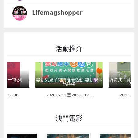
Lifemagshopper
活動推介
國第一”系列──
嬰幼兒親子閱讀推廣活動-嬰幼繪本
方舟澳門藝術學
學
氹氹轉
匯聚
2026-08-08
2026-07-11 至 2026-08-23
2026-08-0
澳門電影