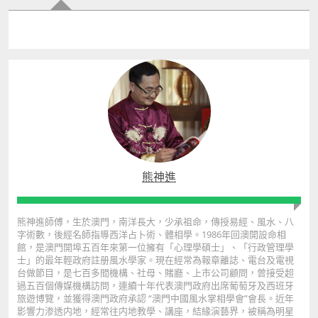
熊神進
熊神進師傅，生於澳門，南洋長大，少承祖命，傳授易經、風水、八
字術數，後經名師指導西洋占卜術、體相學。1986年回澳開設命相
館，是澳門開埠五百年來第一位擁有「心理學碩士」、「行政管理學
士」的最年輕政府註册風水學家。現在經常為報章離誌、電台及電視
台做節目，是七百多間機構、社母、賭廳、上市公司顧問，曾接受超
過五百個傳媒機構訪問，連續十年代表澳門政府出席葡萄牙及西班牙
旅遊博覽，並獲得澳門政府承認 “澳門中國風水掌相學會”會長。近年
影響力渗透内地，經常往内地教學、講座，結緣演藝界，被稱為明星