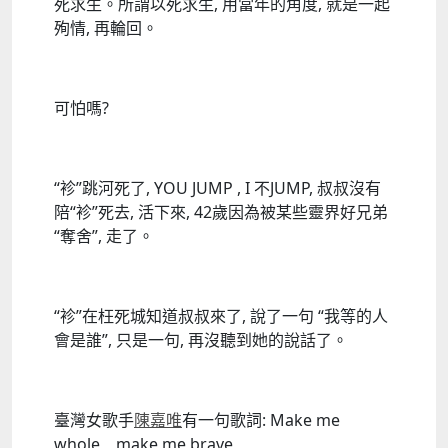
死求生。所謂以死求生, 用當年的角度, 就是一起
殉情, 再輪回。
可怕嗎?
“袗”跳河死了, YOU JUMP , I 不JUMP, 叔叔沒有
陪“袗”死去, 活下來, 42歲因為被某些靈界好兄弟
“奪舍”, 走了。
“袗”在枉死城知道叔叔來了, 說了一句 “我等的人
會是誰”, 只是一句, 再沒聽到她的說話了。
臺灣女歌手
陳嘉唯
有一句歌詞: Make me
whole make me brave