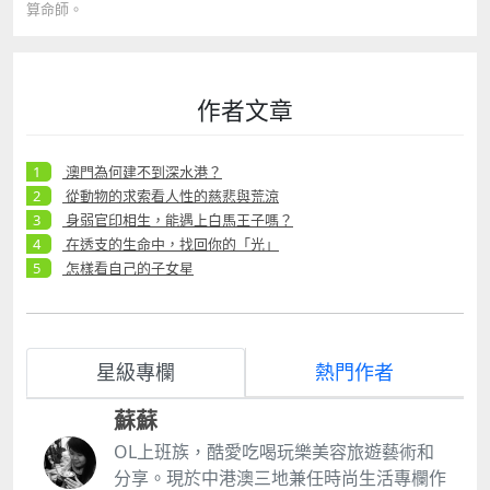
算命師。
作者文章
澳門為何建不到深水港？
從動物的求索看人性的慈悲與荒涼
身弱官印相生，能遇上白馬王子嗎？
在透支的生命中，找回你的「光」
怎樣看自己的子女星
星級專欄
熱門作者
蘇蘇
OL上班族，酷愛吃喝玩樂美容旅遊藝術和
分享。現於中港澳三地兼任時尚生活專欄作