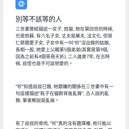
別等不該等的人
三世書曾經描述一女子, 姓菊, 她在第四世的時候,
也是姓蘇, 有六名子女, 丈夫是屠夫, 沒文化, 但很
仁慈關愛子女, 子女中有一叫“袗”沒出嫁的姑娘,
長相一般, 她愛上父親第5個弟弟(其實是第9個,
因為之前有4個哥哥夭折), 二人歲差7年, 在古時
候, 叔侄也是不可談戀愛的。
“袗”知道叔叔已婚, 她跟嬸的關係在三世書中有一
句這樣描述“耗子在貓群背後亂舞”, 古人說的亂
舞, 筆者解說是亂倫。
有了叔叔的骨肉, “袗”真的沒有選擇權, 她只能以