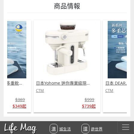
商品情報
日本 DEAR.MIN 雲感多重軟芯柔托緩壓Peace柔眠枕 (需訂貨)
日本Yohome 迷你專業級現磨鮮萃奶泡3合1半自動家庭意式咖啡機 (需訂貨)
CTM
CTM
$369
$999
$349起
$739起
Life Mag
澳城生活
環遊世界