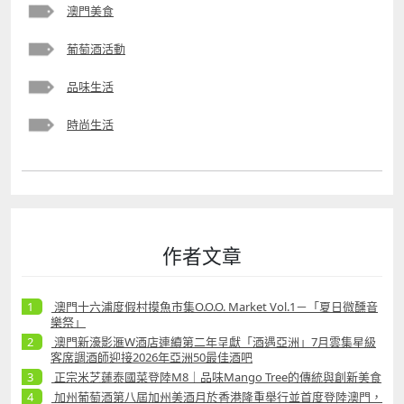
澳門美食
葡萄酒活動
品味生活
時尚生活
作者文章
澳門十六浦度假村摸魚市集O.O.O. Market Vol.1－「夏日微醺音
樂祭」
澳門新濠影滙W酒店連續第二年呈獻「酒遇亞洲」7月雲集星級
客席調酒師迎接2026年亞洲50最佳酒吧
正宗米芝蓮泰國菜登陸M8｜品味Mango Tree的傳統與創新美食
加州葡萄酒第八屆加州美酒月於香港隆重舉行並首度登陸澳門，