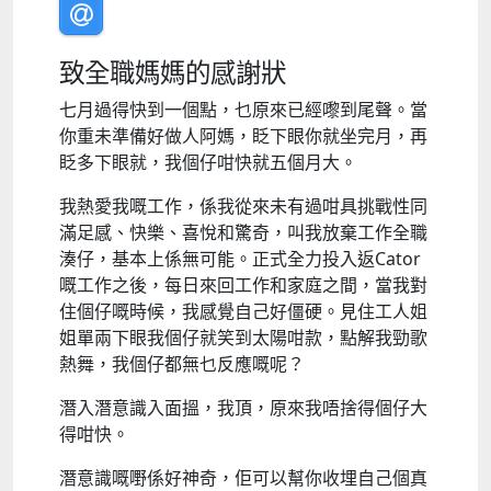
致全職媽媽的感謝狀
七月過得快到一個點，乜原來已經嚟到尾聲。當
你重未準備好做人阿媽，眨下眼你就坐完月，再
眨多下眼就，我個仔咁快就五個月大。
我熱愛我嘅工作，係我從來未有過咁具挑戰性同
滿足感、快樂、喜悅和驚奇，叫我放棄工作全職
湊仔，基本上係無可能。正式全力投入返Cator
嘅工作之後，每日來回工作和家庭之間，當我對
住個仔嘅時候，我感覺自己好僵硬。見住工人姐
姐單兩下眼我個仔就笑到太陽咁款，點解我勁歌
熱舞，我個仔都無乜反應嘅呢？
潛入潛意識入面搵，我頂，原來我唔捨得個仔大
得咁快。
潛意識嘅嘢係好神奇，佢可以幫你收埋自己個真