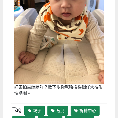
好害怕當媽媽咩？眨下眼你就唔捨得個仔大得咁
快㗎喇。
Tag
親子
育兒
祈祂中心