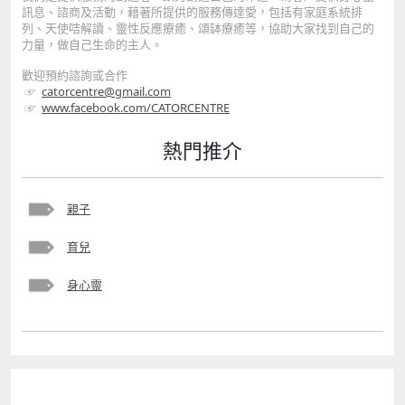
訊息、諮商及活動，藉著所提供的服務傳達愛，包括有家庭系統排
列、天使咭解讀、靈性反應療癒、頌缽療癒等，協助大家找到自己的
力量，做自己生命的主人。
歡迎預約諮詢或合作
☞
catorcentre@gmail.com
☞
www.facebook.com/CATORCENTRE
熱門推介
親子
育兒
身心靈