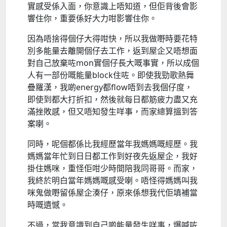
實感受係入面，你意識上唔知道，但佢背後會影
響住你，重要係好大力咁影響住你。
因為唔捨得個仔大得咁快，所以我做嘢時要花特
別多能量去離開個仔去工作，返到屋企又唔想面
對自己放棄咗mon實個仔長大嘅事實，所以成個
人有一部份嘅能量block住咗。即使我勁歌熱舞
疊羅漢，我啲energy都flow唔到去我個仔度，
即使到都大打折扣，然後就每日都筋疲力盡又充
滿挫敗感，但又唔知發生咩事，而家總算搵到答
案喇。
同時，呢個都係比我經歷當年我媽媽嘅經歷。我
媽媽當年忙到日日都工作到好夜先返屋企，我好
掛住媽咪，重怪佢咁少時間陪我同哥哥。而家，
我終於明白當年媽媽嘅感受喇。唔怪得媽媽叫我
咪鬼做嘢留係屋企湊仔，原來係想我代佢填補當
時嘅遺憾。
不過，當我意識到自己啲能量發生咩事，爆喊咗