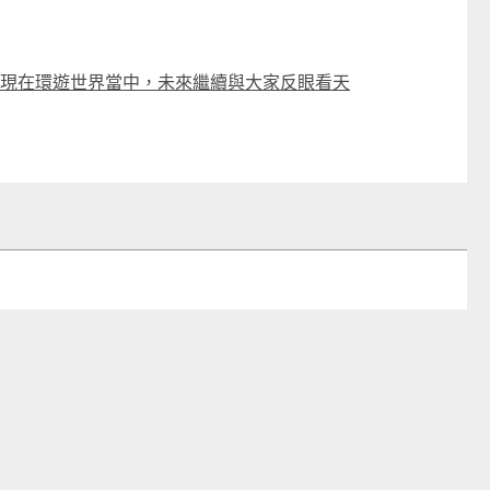
編 ｜ 現在環遊世界當中，未來繼續與大家反眼看天
日本Yohome 5D全方位雙面雙葉對流淨化智能語音伸縮循環扇 PRO (需訂貨)
CTM
CTM
$799
$669起