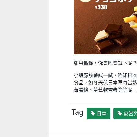
童心探秘澳門的“中國第一”系列──
童心探秘澳門的“中國第一”系列
現代燈塔
移動寶籍
2026-07-04 至 2026-08-01
2026-07-18 至 2026-08-15
如果係你，你會唔會試下呢
小編應該會試一試，唔知日本M
食品，如冬天係日本草莓當造季
莓薯條、草莓軟雪糕等等呢
Tag
日本
麥當