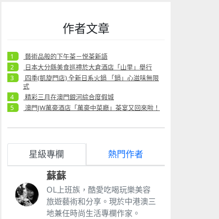
作者文章
藝術品般的下午茶－悦茶新語
日本大分縣美食巡禮於大倉酒店「山里」舉行
四季(凱旋門店) 全新日系火鍋 「鍋」心滋味無限
式
精彩三月在澳門銀河綜合度假城
澳門JW萬豪酒店「萬豪中菜廳」茶宴又回來啦！
星級專欄
熱門作者
蘇蘇
OL上班族，酷愛吃喝玩樂美容
旅遊藝術和分享。現於中港澳三
地兼任時尚生活專欄作家。