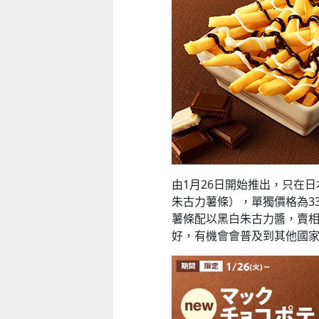
由1月26日開始推出，只在日本
朱古力薯條），單獨價格為33
薯條配以黑白朱古力醬，賣
好，有機會會普及到其他國