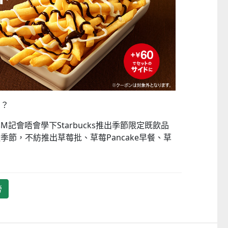
──
童心探秘澳門的“中國第一”
小眼晴「聽」大世界
西式大學
2026-07-11 至 2026-08-29
2026-07-11 至 2026-08-
？？
記會唔會學下Starbucks推出季節限定既飲品
節，不紡推出草莓批、草莓Pancake早餐、草
！
勞