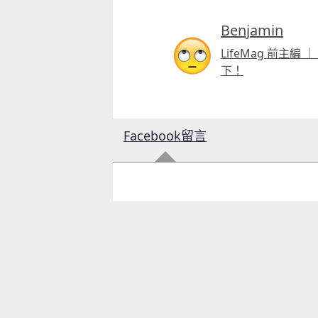
Benjamin
LifeMag 前主
下！
Facebook留言