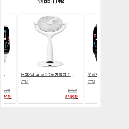
英國SKIDY SmartEdu智伴高清流暢五重定位遠控180°旋攝雙向視頻海外適配兒童智能手錶PRO (需訂貨)
日本Yohome 5D全方位雙面雙葉對流淨化智能語音伸縮循環扇 PRO (需訂貨)
CTM
CTM
$599
$799
$569起
$669起