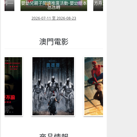
系列──
嬰幼兒親子閱讀推廣活動-嬰幼繪本
方舟澳門藝術學會呈獻2
氹氹轉
匯聚》雙聯
08
2026-07-11 至 2026-08-23
2026-08-02 至 202
澳門電影
商品情報