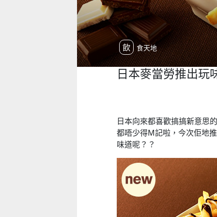
飲食天地
日本麥當勞推出玩
日本向來都喜歡搞搞新意思的，不論
都唔少得M記啦，今次佢地
味道呢？？