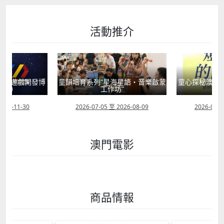
活動推介
動（遊戲開發博
童韻培育系列“星海星語・音樂啟蒙
童心探秘澳門的
畫節）
工作坊”
現
2026-11-30
2026-07-05 至 2026-08-09
2026-07-0
澳門電影
商品情報