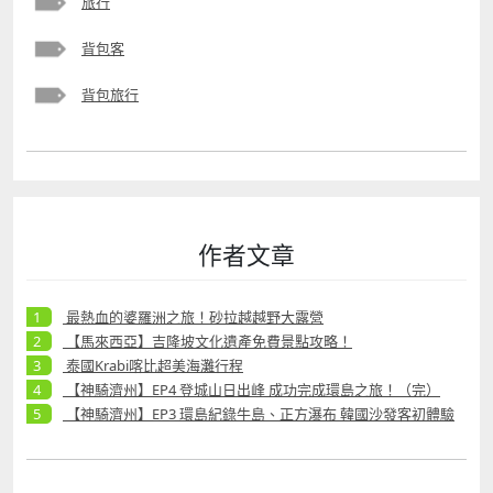
旅行
背包客
背包旅行
作者文章
最熱血的婆羅洲之旅！砂拉越越野大露營
【馬來西亞】吉隆坡文化遺產免費景點攻略！
泰國Krabi喀比超美海灘行程
【神騎濟州】EP4 登城山日出峰 成功完成環島之旅！（完）
【神騎濟州】EP3 環島紀錄牛島、正方瀑布 韓國沙發客初體驗