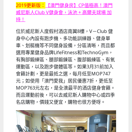
2019更新版：
【澳門健身房】CP值極高！澳門
威尼斯人Club V健身會，泳池 + 高爾夫球場 加
持！
位於威尼斯人度假村酒店南翼8樓，V－Club 健
身中心內設有跑步機、多功能訓練器、健身單
車、划艇機等不同健身設備，分區清晰，而且都
選用專業健身品牌LifeFitness和TechnoGym，
有胸部鍛練區、腿部鍛鍊區、腹部鍛練區、有氧
運動區，以及跑步健體區等。如果3月31前加入
會籍計劃，更是最抵之選，每月低至MOP747
元；如使用「澳門愛我」居民優惠7折，更低至
MOP763元左右，是全澳最平的酒店健身會籍。
而且運動前後，可以去威尼斯人購物中心或四季
名店購物，價錢又便宜，購物也很方便呀。