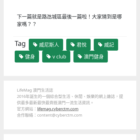
下一篇就是路氹城區最後一篇啦！大家猜到是哪
家嗎？？
Tag
威尼斯人
君悅
威記
健身
v club
澳門健身
LifeMag 澳門生活誌
2016年誕生的一個綜合型生活、休閒、娛樂的網上雜誌，提
供最多最新最快最齊既澳門一流生活資訊。
官方網站：
lifemag.cyberctm.com
合作聯絡：content@cyberctm.com