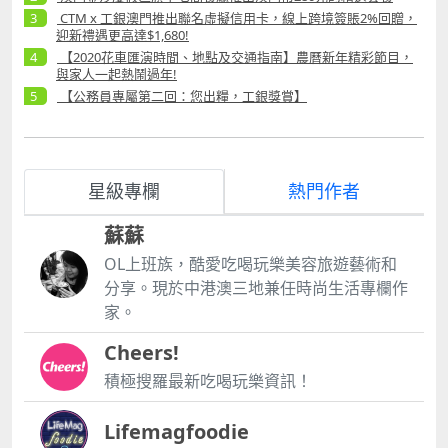
CTM x 工銀澳門推出聯名虛擬信用卡，線上跨境簽賬2%回贈，
迎新禮遇更高達$1,680!
【2020花車匯演時間、地點及交通指南】農曆新年精彩節目，
與家人一起熱鬧過年!
【公務員專屬第二回：您出糧，工銀獎賞】
星級專欄
熱門作者
蘇蘇
OL上班族，酷愛吃喝玩樂美容旅遊藝術和
分享。現於中港澳三地兼任時尚生活專欄作
家。
Cheers!
積極搜羅最新吃喝玩樂資訊！
Lifemagfoodie