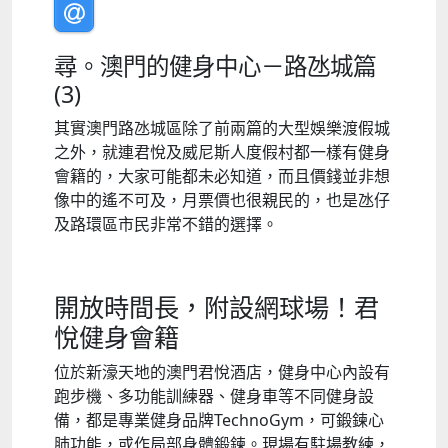
尋。澳門的健身中心－路氹城篇
(3)
其實澳門路氹城區除了前兩篇的大型娛樂渡假城
之外，就連君悅及威尼斯人度假村都一樣有健身
會籍的，大家可能都未必知道，而且價錢並非想
像中的遙不可及，月票價也很親民的，也是氹仔
及路環區市民非常不錯的選擇。
開放時間長，附設網球場！君
悅健身會籍
位於新濠天地的澳門君悅酒店，健身中心內設有
跑步機、多功能訓練器、健身車等不同健身設
備，都是專業健身品牌TechnoGym，可鍛鍊心
肺功能，或作局部身體鍛鍊。現場有駐場教練，