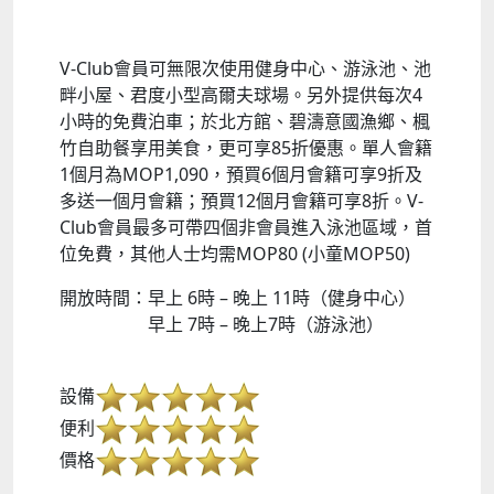
V-Club會員可無限次使用健身中心、游泳池、池
畔小屋、君度小型高爾夫球場。另外提供每次4
小時的免費泊車；於北方館、碧濤意國漁鄉、楓
竹自助餐享用美食，更可享85折優惠。單人會籍
1個月為MOP1,090，預買6個月會籍可享9折及
多送一個月會籍；預買12個月會籍可享8折。V-
Club會員最多可帶四個非會員進入泳池區域，首
位免費，其他人士均需MOP80 (小童MOP50)
開放時間：早上 6時 – 晚上 11時（健身中心）
早上 7時 – 晚上7時（游泳池）
設備
便利
價格