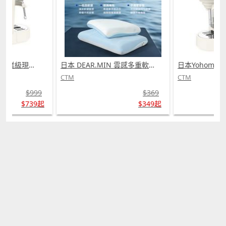
日本Yohome 迷你專業級現磨鮮萃奶泡3合1半自動家庭意式咖啡機 (需訂貨)
日本 DEAR.MIN 雲感多重軟芯柔托緩壓Peace柔眠枕 (需訂貨)
CTM
CTM
$999
$369
$739起
$349起