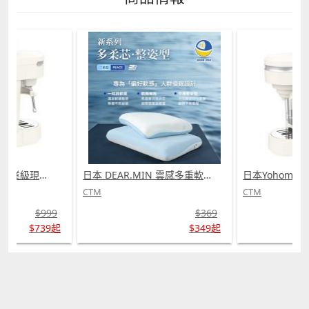
日本Yohome 迷你專業級現磨鮮萃奶泡3合1半自動家庭意式咖啡機 (需訂貨)
日本 DEAR.MIN 雲感多重軟芯柔托緩壓Peace柔眠枕 (需訂貨)
CTM
CTM
$999
$369
$739起
$349起