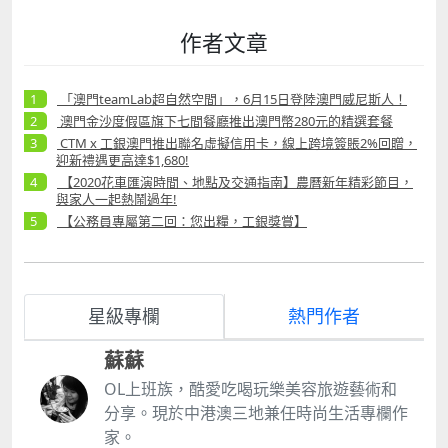
作者文章
「澳門teamLab超自然空間」，6月15日登陸澳門威尼斯人！
澳門金沙度假區旗下七間餐廳推出澳門幣280元的精選套餐
CTM x 工銀澳門推出聯名虛擬信用卡，線上跨境簽賬2%回贈，
迎新禮遇更高達$1,680!
【2020花車匯演時間、地點及交通指南】農曆新年精彩節目，
與家人一起熱鬧過年!
【公務員專屬第二回：您出糧，工銀獎賞】
星級專欄
熱門作者
蘇蘇
OL上班族，酷愛吃喝玩樂美容旅遊藝術和
分享。現於中港澳三地兼任時尚生活專欄作
家。