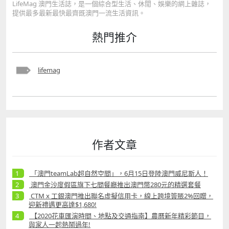
LifeMag 澳門生活誌，是一個綜合型生活、休閒、娛樂的網上雜誌，
提供最多最新最快最齊既澳門一流生活資訊。
熱門推介
lifemag
作者文章
「澳門teamLab超自然空間」，6月15日登陸澳門威尼斯人！
澳門金沙度假區旗下七間餐廳推出澳門幣280元的精選套餐
CTM x 工銀澳門推出聯名虛擬信用卡，線上跨境簽賬2%回贈，
迎新禮遇更高達$1,680!
【2020花車匯演時間、地點及交通指南】農曆新年精彩節目，
與家人一起熱鬧過年!