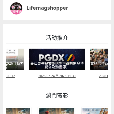
Lifemagshopper
活動推介
獻2026《藝力
菲律賓亮點文創活動（遊戲開發博
童韻培育系列
聯展
覽會及動畫節）
2026-09-12
2026-07-24 至 2026-11-30
2026-07-0
澳門電影