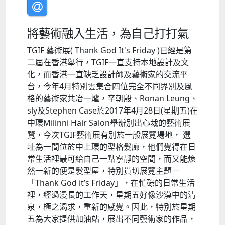
將藝術融入生活，為自己打打氣
TGIF 藝術展( Thank God It's Friday )已經是第
二屆在香港舉行，TGIF一直支持本地設計及文
化，而香港一直缺乏設計師及藝術家的交流平
台，今年4月特別雲集合四位完全不同界別及風
格的藝術家共冶一爐，辛朝殷、Ronan Leung、
sly及Stephen Case於2017年4月28日(星期五)在
中環Milinni Hair Salon舉辦別出心裁的藝術展
覽，今次TGIF藝術展有別於一般展覽場地， 選
址為一間位於中上環的型格髮廊，他們覺得在日
常生活裡最可給自己一點寧靜的空間，而又能煥
然一新的便是髮型屋，特別貫切展覽主題－
「Thank God it’s Friday」，在忙碌的日常生活
裡，經過漫長的工作天，星期五好像沙漠中的清
泉，極之渴求，重新的感覺。因此，特別於星期
五為大家提供加油站，展出不同藝術家的作品，