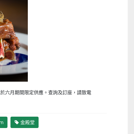
日本 DEAR.MIN 雲感多重軟芯柔托緩壓Peace柔眠枕 (需訂貨)
CTM
CTM
$369
$349起
饌於六月期間限定供應。查詢及訂座，
請致電
m
金殿堂