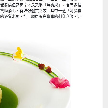
，營養價值甚高；木瓜又稱「萬壽果」，
含有多種
、幫助消化，有增強體質之效。
其中一道「刺參雲
熟的優質木瓜，
加上膠原蛋白豐富的刺參烹調，非
──
童心探秘澳門的“中國第一”
小眼晴「聽」大世界
西式大學
2026-07-11 至 2026-08-29
2026-07-11 至 2026-08-