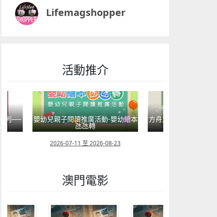
Lifemagshopper
活動推介
系列──
嬰幼兒親子閱讀推廣活動-嬰幼繪本
方舟澳門藝術學會呈獻2
氹氹轉
匯聚》雙聯
08
2026-07-11 至 2026-08-23
2026-08-02 至 202
澳門電影