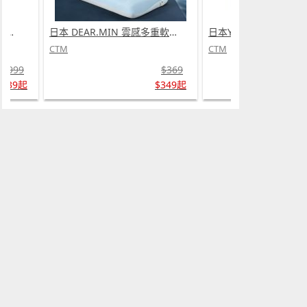
日本Yohome 迷你專業級現磨鮮萃奶泡3合1半自動家庭意式咖啡機 (需訂貨)
日本 DEAR.MIN 雲感多重軟芯柔托緩壓Peace柔眠枕 (需訂貨)
CTM
CTM
$999
$369
$739起
$349起