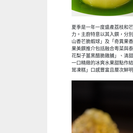
夏季是一年一度盛產荔枝和
力。主廚特意以其入饌，
分
山香芒脆蝦球」
及「奇異果
果美饌推介包括融合粵菜與
花梨子薑黑醋脆雞脯」、
清
一口精緻的冰爽水果甜點作
茸凍糕」口感豐富且層次鮮