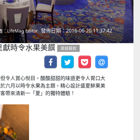
發佈日期：2016-06-20 11:37:42
：LifeMag Editor
呈獻時令水果美饌
澳城餐飲
不但令人賞心悅目，
酸酸甜甜的味道更令人胃口大
廳於六月以時令水果為主題，
精心設計盛夏鮮果美
賓客帶來清新一「
夏」的獨特體驗！