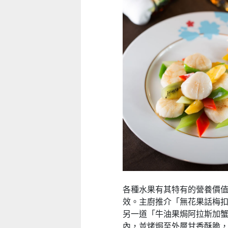
各種水果有其特有的營養價
效。主廚推介「無花果話梅
另一道「
牛油果焗阿拉斯加
內，並烤焗至外層甘香酥脆