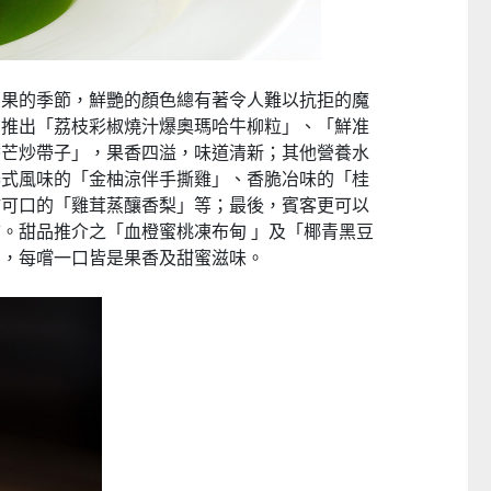
芒果的季節，
鮮艷的顏色總有著令人難以抗拒的魔
別推出「荔枝彩椒燒汁爆奧瑪哈牛柳粒」、「鮮准
香芒炒帶子」，果香四溢，味道清新；
其他營養水
泰式風味的「
金柚涼伴手撕雞」、香脆冶味的「桂
甜可口的「雞茸蒸釀香梨」等；最後，
賓客更可以
結。甜品推介之「
血橙蜜桃凍布甸 」及「椰青黑豆
明，
每嚐一口皆是果香及甜蜜滋味。