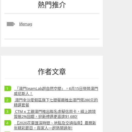
熱門推介
lifemag
作者文章
「澳門teamLab超自然空間」，6月15日登陸澳門
威尼斯人！
澳門金沙度假區旗下七間餐廳推出澳門幣280元的
精選套餐
CTM x 工銀澳門推出聯名虛擬信用卡，線上跨境
簽賬2%回贈，迎新禮遇更高達$1,680!
【2020花車匯演時間、地點及交通指南】農曆新
年精彩節目，與家人一起熱鬧過年!