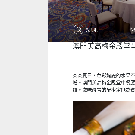
飲食天地
作者
澳門美高梅金殿堂
炎炎夏日，
色彩絢麗的水果
增。
澳門美高梅金殿堂中餐
饌。滋味醒胃的配搭定能為