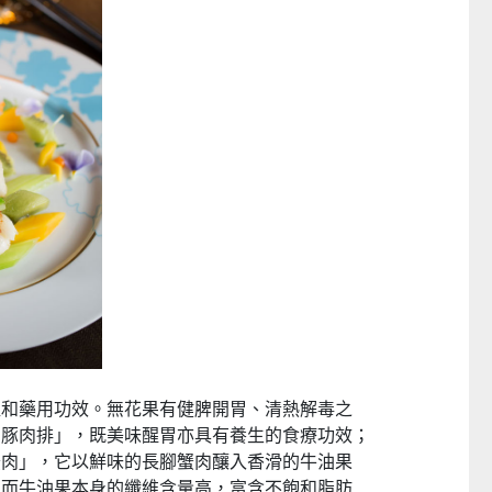
值和藥用功效。無花果有健脾開胃、
清熱解毒之
扣豚肉排」，
既美味醒胃亦具有養生的食療功效；
蟹肉」，
它以鮮味的長腳蟹肉釀入香滑的牛油果
，
而牛油果本身的纖維含量高，富含不飽和脂肪