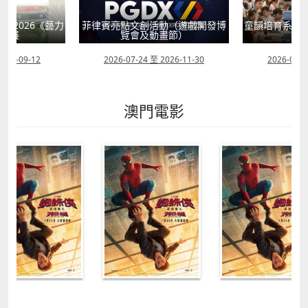
獻2026《藝力
菲律賓亮點文創活動（遊戲開發博
童韻培育系列
聯展
覽會及動畫節）
2026-09-12
2026-07-24 至 2026-11-30
2026-07-0
澳門電影