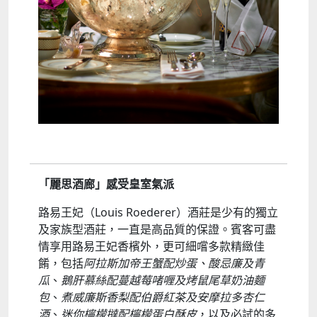
「麗思酒廊」感受皇室氣派
路易王妃（Louis Roederer）酒莊是少有的獨立
及家族型酒莊，一直是高品質的保證。賓客可盡
情享用路易王妃香檳外，更可細嚐多款精緻佳
餚，包括
阿拉斯加帝王蟹配炒蛋、酸忌廉及青
瓜
、
鵝肝慕絲配蔓越莓啫喱及烤鼠尾草奶油麵
包
、
煮威廉斯香梨配伯爵紅茶及安摩拉多杏仁
酒
、
迷你檸檬撻配檸檬蛋白酥皮
，以及必試的多