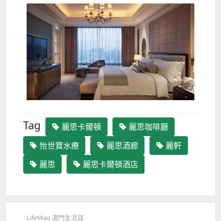
Tag
麗思卡爾頓
麗思咖啡廳
怡世寶水療
麗思酒廊
麗軒
麗思
麗思卡爾頓酒店
LifeMag 澳門生活誌