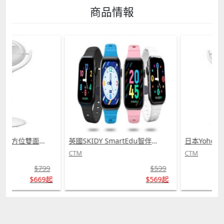
商品情報
日本Yohome 5D全方位雙面雙葉對流淨化智能語音伸縮循環扇 PRO (需訂貨)
英國SKIDY SmartEdu智伴高清流暢五重定位遠控180°旋攝雙向視頻海外適配兒童智能手錶PRO (需訂貨)
CTM
CTM
$799
$599
$669起
$569起