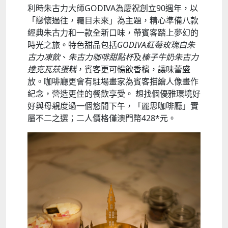
利時朱古力大師GODIVA為慶祝創立90週年，以
「戀懷過往，矚目未來」為主題，精心準備八款
經典朱古力和一款全新口味，帶賓客踏上夢幻的
時光之旅。特色甜品包括
GODIVA
紅莓玫瑰白朱
古力凍飲
、
朱古力咖啡甜點杯
及
榛子牛奶朱古力
達克瓦茲蛋糕
，賓客更可暢飲香檳，讓味蕾盛
放。咖啡廳更會有駐場畫家為賓客描繪人像畫作
紀念，營造更佳的餐飲享受。 想找個優雅環境好
好與母親度過一個悠閒下午，「麗思咖啡廳」實
屬不二之選；二人價格僅澳門幣428*元。