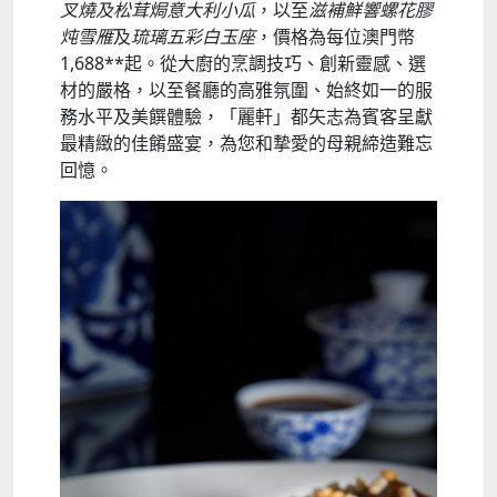
叉燒及松茸焗意大利小瓜
，以至
滋補鮮響螺花膠
炖雪雁
及
琉璃五彩白玉座
，價格為每位澳門幣
1,688**起。從大廚的烹調技巧、創新靈感、選
材的嚴格，以至餐廳的高雅氛圍、始終如一的服
務水平及美饌體驗，「麗軒」都矢志為賓客呈獻
最精緻的佳餚盛宴，為您和摯愛的母親締造難忘
回憶。