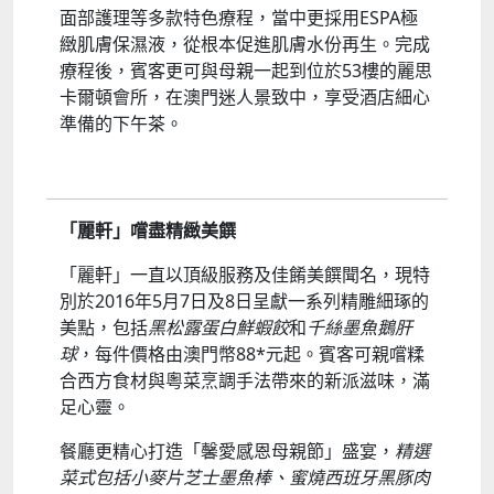
面部護理等多款特色療程，當中更採用ESPA極
緻肌膚保濕液，從根本促進肌膚水份再生。完成
療程後，賓客更可與母親一起到位於53樓的麗思
卡爾頓會所，在澳門迷人景致中，享受酒店細心
準備的下午茶。
「麗軒」嚐盡精緻美饌
「麗軒」一直以頂級服務及佳餚美饌聞名，現特
別於2016年5月7日及8日呈獻一系列精雕細琢的
美點，包括
黑松露蛋白鮮蝦餃
和
千絲墨魚鵝肝
球
，每件價格由澳門幣88*元起。賓客可親嚐糅
合西方食材與粵菜烹調手法帶來的新派滋味，滿
足心靈。
餐廳更精心打造「馨愛感恩母親節」盛宴，
精選
菜式包括小麥片芝士墨魚棒、蜜燒西班牙黑豚肉