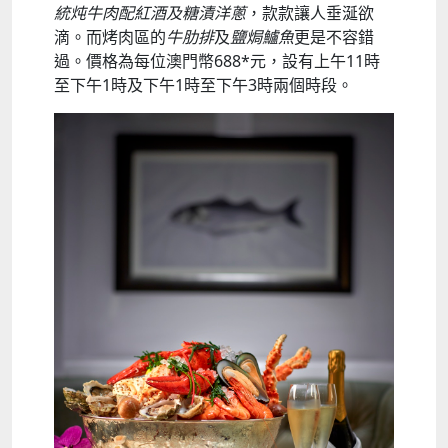
統炖牛肉配紅酒及糖漬洋蔥
，款款讓人垂涎欲
滴。而烤肉區的
牛肋排
及
鹽焗鱸魚
更是不容錯
過。價格為每位澳門幣688*元，設有上午11時
至下午1時及下午1時至下午3時兩個時段。