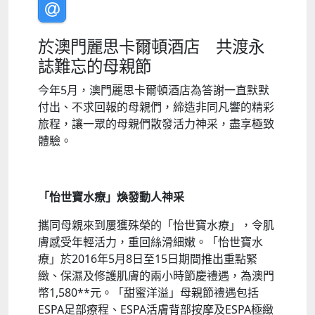
於澳門麗思卡爾頓酒店 共渡永
誌難忘的母親節
今年5月，澳門麗思卡爾頓酒店為答謝一直默默
付出、不求回報的母親們，締造非同凡響的精彩
旅程，讓一眾的母親們散發活力神采，盡享極致
體驗。
「怡世寶水療」煥發動人神采
攜同母親來到屢獲殊榮的「怡世寶水療」，令肌
膚感受年輕活力，重回絲滑細嫩。「怡世寶水
療」於2016年5月8日至15日期間推出重點緊
緻、保濕及修護肌膚的兩小時節慶禮遇，為澳門
幣1,580**元。「甜蜜洋溢」母親節禮遇包括
ESPA足部療程、ESPA活膚背部按摩及ESPA極緻