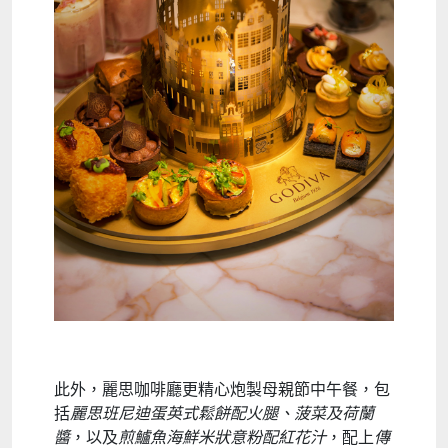
此外，麗思咖啡廳更精心炮製母親節中午餐，包
括
麗思班尼迪蛋英式鬆餅配火腿、菠菜及荷蘭
醬
，以及
煎鱸魚海鮮米狀意粉配紅花汁
，配上
傳