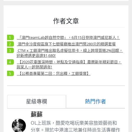
作者文章
「澳門teamLab超自然空間」，6月15日登陸澳門威尼斯人！
澳門金沙度假區旗下七間餐廳推出澳門幣280元的精選套餐
CTM x 工銀澳門推出聯名虛擬信用卡，線上跨境簽賬2%回贈，
迎新禮遇更高達$1,680!
【2020花車匯演時間、地點及交通指南】農曆新年精彩節目，
與家人一起熱鬧過年!
【公務員專屬第二回：您出糧，工銀獎賞】
星級專欄
熱門作者
蘇蘇
OL上班族，酷愛吃喝玩樂美容旅遊藝術和
分享。現於中港澳三地兼任時尚生活專欄作