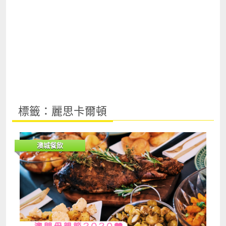
標籤：麗思卡爾頓
澳城餐飲