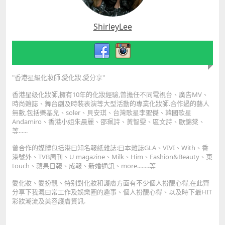
ShirleyLee
"香港星級化妝師.愛化妝.愛分享"
香港星级化妝師,擁有10年的化妝經驗,曾擔任不同電視台、廣告MV、
時尚雜誌、舞台劇及時裝表演等大型活動的專業化妝師.合作過的藝人
無數,包括樂基兒、soler、貝安琪、台灣歌星李聖傑、韓國歌星
Andamiro、香港小姐朱晨麗、邵珮詩、黃智雯、區文詩、歐錦棠、
等......
曾合作的媒體包括港曰知名報紙雜誌:曰本雜誌GLA、VIVI、With、香
港號外、TVB周刊、U magazine、Milk、Him、Fashion&Beauty、東
touch、蘋果日報、成報、新婚通訊、more........等
愛化妝、愛扮靚、特别對化妝和護膚方面有不少個人扮靚心得,在此齊
分享下我溉曰常工作及娛樂圈的趣事、個人扮靚心得、以及時下最HIT
彩妝潮流及美容護膚資訊.