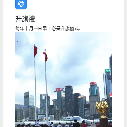
升旗禮
每年十月一曰早上必是升旗儀式.