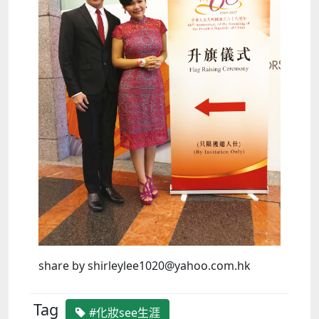
share by shirleylee1020@yahoo.com.hk
Tag
#化妝see生涯