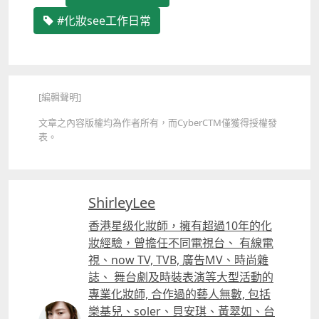
#化妝see工作日常
[編輯聲明]
文章之內容版權均為作者所有，而CyberCTM僅獲得授權發
表。
ShirleyLee
香港星级化妝師，擁有超過10年的化
妝經驗，曾擔任不同電視台、 有線電
視、now TV, TVB, 廣告MV、時尚雜
誌、 舞台劇及時裝表演等大型活動的
專業化妝師, 合作過的藝人無數, 包括
樂基兒、soler、貝安琪、黃翠如、台