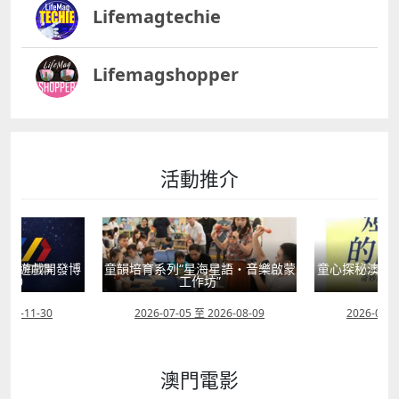
Lifemagtechie
Lifemagshopper
活動推介
動（遊戲開發博
童韻培育系列“星海星語・音樂啟蒙
童心探秘澳門的
畫節）
工作坊”
現
2026-11-30
2026-07-05 至 2026-08-09
2026-07-0
澳門電影