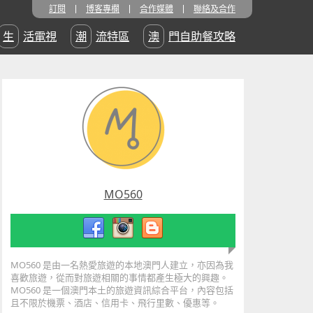
訂閱
博客專欄
合作媒體
聯絡及合作
生活電視
潮流特區
澳門自助餐攻略
MO560
MO560 是由一名熱愛旅遊的本地澳門人建立，亦因為我
喜歡旅遊，從而對旅遊相關的事情都產生極大的興趣。
MO560 是一個澳門本土的旅遊資訊綜合平台，內容包括
且不限於機票、酒店、信用卡、飛行里數、優惠等。