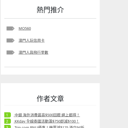
熱門推介
MO560
澳門人玩信用卡
澳門人與飛行里數
作者文章
中銀 海外消費最高$500回贈 網上都得！
KKday 全線泰國活動滿$750即減$100！
Trip.com BNU優惠！機票減$125 酒店94折