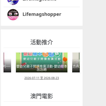
Lifemagshopper
活動推介
系列──
嬰幼兒親子閱讀推廣活動-嬰幼繪本
方舟澳門藝術學會呈獻2
氹氹轉
匯聚》雙聯
08
2026-07-11 至 2026-08-23
2026-08-02 至 202
澳門電影