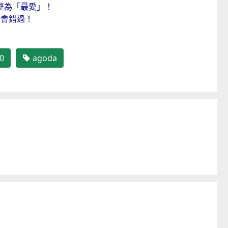
整為「最愛」！
唔會錯過！
0
agoda