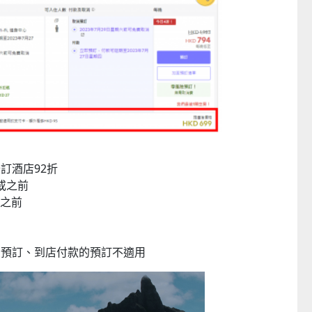
訂酒店92折
日或之前
或之前
日本 DEAR.MIN 雲感多重軟芯柔托緩壓Peace柔眠枕 (需訂貨)
CTM
CTM
頁預訂、到店付款的預訂不適用
$369
$349起