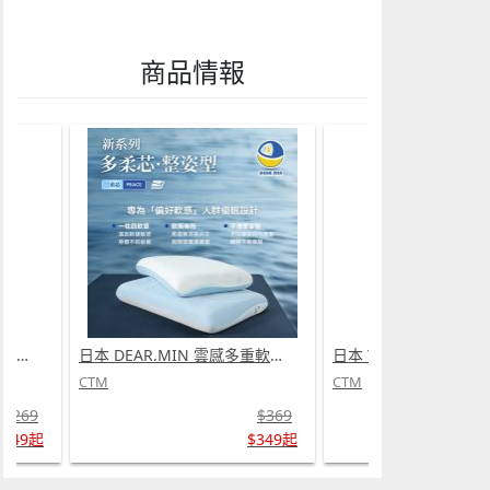
商品情報
日本 Yohome 仿生 UVA光誘電觸滅可放掛立有線無線兩用光感滅蚊機 PRO 2.0 (需訂貨)
日本 DEAR.MIN 雲感多重軟芯柔托緩壓Peace柔眠枕 (需訂貨)
CTM
CTM
$269
$369
$249起
$349起