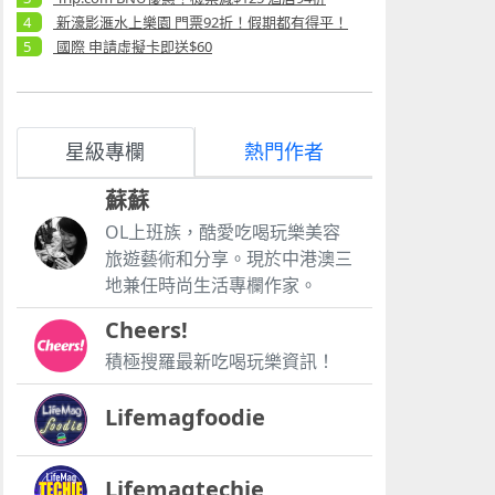
新濠影滙水上樂園 門票92折！假期都有得平！
國際 申請虛擬卡即送$60
星級專欄
熱門作者
蘇蘇
OL上班族，酷愛吃喝玩樂美容
旅遊藝術和分享。現於中港澳三
地兼任時尚生活專欄作家。
Cheers!
積極搜羅最新吃喝玩樂資訊！
Lifemagfoodie
Lifemagtechie