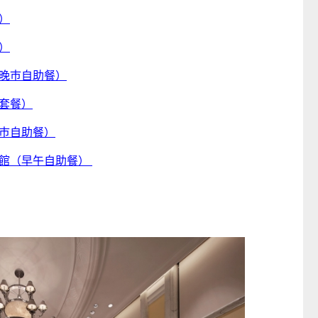
餐）
餐）
童心探秘澳門的“中國第一”系列──
嬰幼兒親子閱讀推廣
世界
西式大學
氹氹
及晚巿自助餐）
08-29
2026-07-11 至 2026-08-08
2026-07-11 至 
午套餐）
晚巿自助餐）
啡館（早午自助餐）