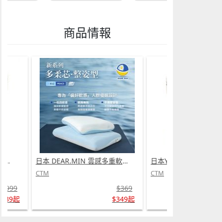
商品情報
日本Yohome 迷你專業級現磨鮮萃奶泡3合1半自動家庭意式咖啡機 (需訂貨)
日本 DEAR.MIN 雲感多重軟芯柔托緩壓Peace柔眠枕 (需訂貨)
CTM
CTM
$999
$369
$739起
$349起