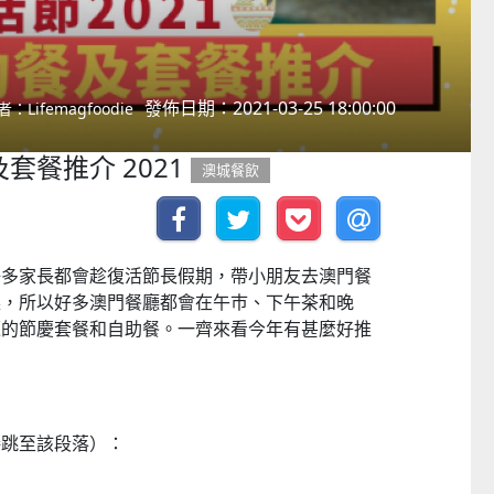
發佈日期：2021-03-25 18:00:00
者：Lifemagfoodie
套餐推介 2021
澳城餐飲
好多家長都會趁復活節長假期，帶小朋友去澳門餐
樂，所以好多澳門餐廳都會在午巿、下午茶和晚
題的節慶套餐和自助餐。一齊來看今年有甚麼好推
接跳至該段落）：