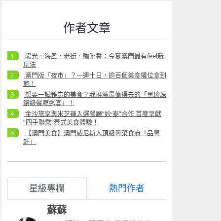
作者文章
陽光．海風．老街．咖啡香：今夏澳門最有feel新
玩法
澳門版「夜市」？一連十日，逾百個美食攤位食到
飽！
想要一試難忘的美食？我推薦最值得去的「黑珍珠
鑽級餐廳巡宴」！
金沙旅享與米芝蓮入選餐廳“妙·泰”合作 首度呈獻
“四手聯乘”泰式美食體驗！
【澳門美食】澳門威尼斯人頂級粵菜食府「品粵
軒」
星級專欄
熱門作者
蘇蘇