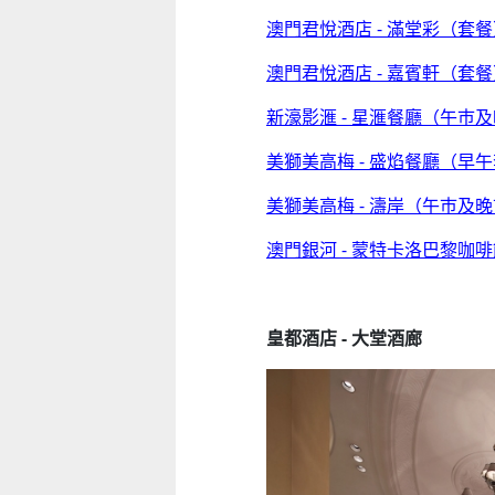
澳門君悅酒店 - 滿堂彩（套
澳門君悅酒店 - 嘉賓軒（套
童心探秘澳門的“中國第一”系列──
移動寶籍
小眼晴「聽」大
新濠影滙 - 星滙餐廳（午巿
1
2026-07-18 至 2026-08-15
2026-07-11 至 2026-
美獅美高梅 - 盛焰餐廳（早
美獅美高梅 - 濤岸（午巿及
澳門銀河 - 蒙特卡洛巴黎咖
皇都酒店 - 大堂酒廊