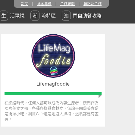
訂閱
博客專欄
合作媒體
聯絡及合作
生活電視
潮流特區
澳門自助餐攻略
Lifemagfoodie
在網絡時代，任何人都可以成為內容生產者！澳門作為
國際美食之都，各種各樣餐廳林立，無論是國際美食還
是街頭小吃，網紅Cafe還是地道大排檔，這裹都應有盡
有。