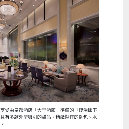
日本 DEAR.MIN 雲感多重軟芯柔托緩壓Peace柔眠枕 (需訂貨)
CTM
CTM
$369
來享受由皇都酒店「大堂酒廊」準備的「復活節下
$349起
而且有多款外型吸引的甜品、精緻製作的麵包、水
用。