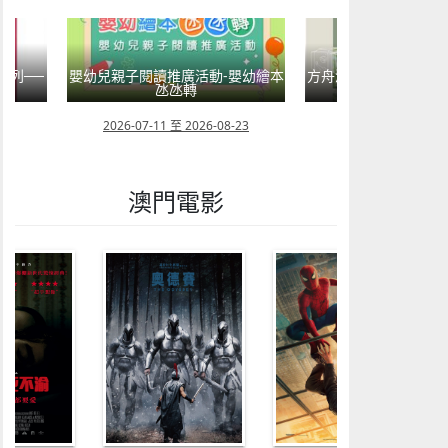
活動-嬰幼繪本
方舟澳門藝術學會呈獻2026《藝力
菲律賓亮點文
轉
匯聚》雙聯展
覽會
2026-08-23
2026-08-02 至 2026-09-12
2026-07-2
澳門電影