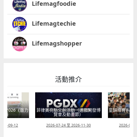
Lifemagfoodie
Lifemagtechie
Lifemagshopper
活動推介
動（遊戲開發博
童韻培育系列“星海星語・音樂啟蒙
童心探秘澳門的
畫節）
工作坊”
現
2026-11-30
2026-07-05 至 2026-08-09
2026-07-0