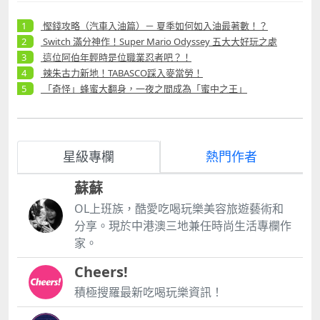
慳錢攻略（汽車入油篇）－ 夏季如何如入油最著數！？
Switch 滿分神作！Super Mario Odyssey 五大大好玩之處
這位阿伯年輕時是位職業忍者吧？！
辣朱古力新地！TABASCO踩入麥當勞！
「奇怪」蜂蜜大翻身，一夜之間成為「蜜中之王」
星級專欄
熱門作者
蘇蘇
OL上班族，酷愛吃喝玩樂美容旅遊藝術和
分享。現於中港澳三地兼任時尚生活專欄作
家。
Cheers!
積極搜羅最新吃喝玩樂資訊！