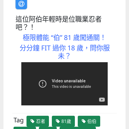
這位阿伯年輕時是位職業忍者
吧？！
極限體能 “伯” 81 歲闖通關！
分分鐘 FIT 過你 18 歲，問你服
未？
Tag
忍者
81歲
伯伯