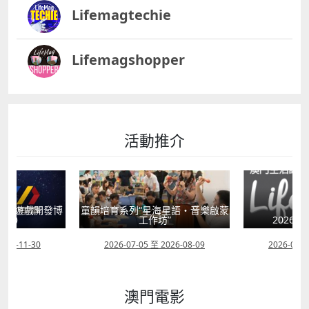
Lifemagtechie
Lifemagshopper
活動推介
動（遊戲開發博
童韻培育系列“星海星語・音樂啟蒙
畫節）
工作坊”
2026年
2026-11-30
2026-07-05 至 2026-08-09
2026-07-2
澳門電影