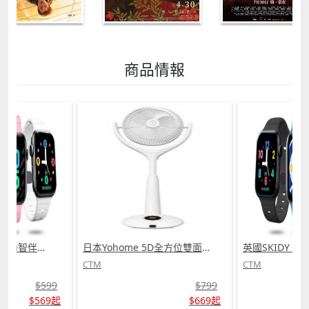
商品情報
日本Yohome 5D全方位雙面雙葉對流淨化智能語音伸縮循環扇 PRO (需訂貨)
英國SKIDY SmartEdu智伴高清流暢五重定位遠控180°旋攝雙向視頻海外適配兒童智能手錶PRO (需訂貨)
CTM
CTM
$799
$599
$669起
$569起