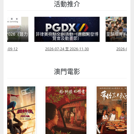
活動推介
獻2026《藝力
菲律賓亮點文創活動（遊戲開發博
童韻培育系列
聯展
覽會及動畫節）
2026-09-12
2026-07-24 至 2026-11-30
2026-07-0
澳門電影