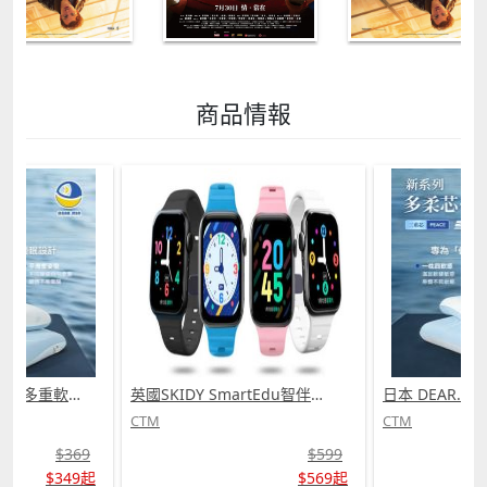
商品情報
日本 DEAR.MIN 雲感多重軟芯柔托緩壓Peace柔眠枕 (需訂貨)
英國SKIDY SmartEdu智伴高清流暢五重定位遠控180°旋攝雙向視頻海外適配兒童智能手錶PRO (需訂貨)
CTM
CTM
$369
$599
$349起
$569起