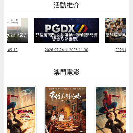
活動推介
獻2026《藝力
菲律賓亮點文創活動（遊戲開發博
童韻培育系列
聯展
覽會及動畫節）
2026-09-12
2026-07-24 至 2026-11-30
2026-07-0
澳門電影