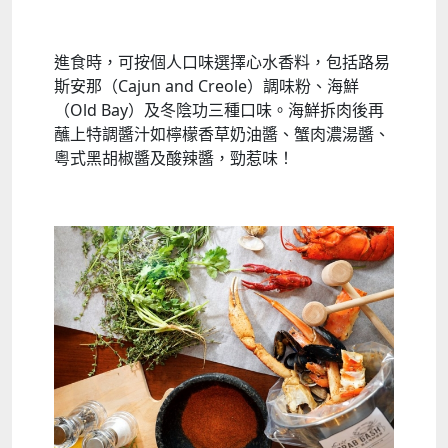
進食時，可按個人口味選擇心水香料，包括路易
斯安那（Cajun and Creole）調味粉、海鮮
（Old Bay）及冬陰功三種口味。海鮮拆肉後再
蘸上特調醬汁如檸檬香草奶油醬、蟹肉濃湯醬、
粵式黑胡椒醬及酸辣醬，勁惹味！