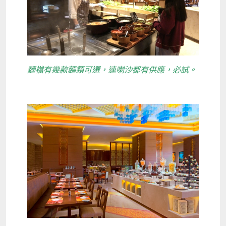
麵檔有幾款麵類可選，連喇沙都有供應，必試。