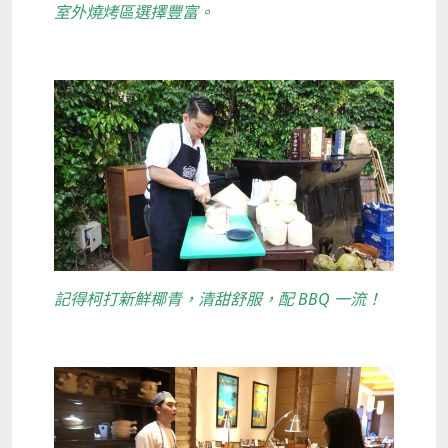
室外燒烤區選擇豐富。
記得柯打新鮮椰青，清甜舒服，配 BBQ 一流！