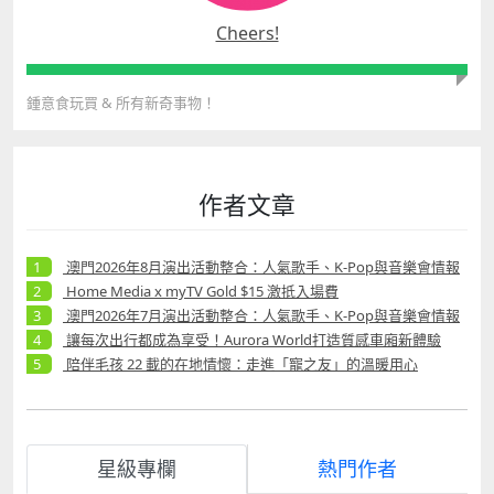
Cheers!
鍾意食玩買
&
所有新奇事物！
作者文章
澳門2026年8月演出活動整合：人氣歌手、K-Pop與音樂會情報
Home Media x myTV Gold $15 激抵入場費
澳門2026年7月演出活動整合：人氣歌手、K-Pop與音樂會情報
讓每次出行都成為享受！Aurora World打造質感車廂新體驗
陪伴毛孩 22 載的在地情懷：走進「寵之友」的溫暖用心
星級專欄
熱門作者