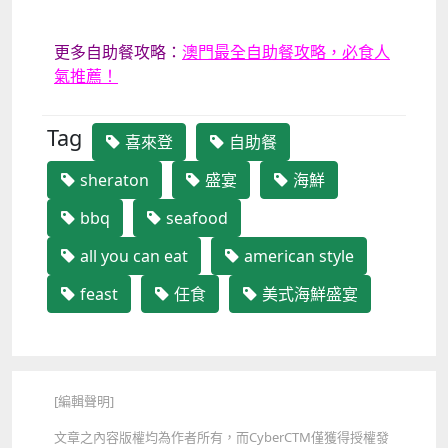
更多自助餐攻略：
澳門最全自助餐攻略，必食人
氣推薦！
Tag
喜來登
自助餐
sheraton
盛宴
海鮮
bbq
seafood
all you can eat
american style
feast
任食
美式海鮮盛宴
[編輯聲明]
文章之內容版權均為作者所有，而
CyberCTM
僅獲得授權發