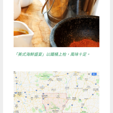
「美式海鮮盛宴」以鐵桶上枱，風味十足。