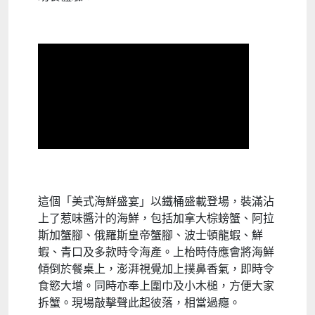
這個「美式海鮮盛宴」以鐵桶盛載登場，裝滿沾
上了惹味醬汁的海鮮，包括加拿大棕螃蟹、阿拉
斯加蟹腳、俄羅斯皇帝蟹腳、波士頓龍蝦、鮮
蝦、青口及多款時令海產。上枱時侍應會將海鮮
傾倒於餐桌上，澎湃視覺加上撲鼻香氣，即時令
食慾大增。同時亦奉上圍巾及小木槌，方便大家
拆蟹。現場敲擊聲此起彼落，相當過癮。