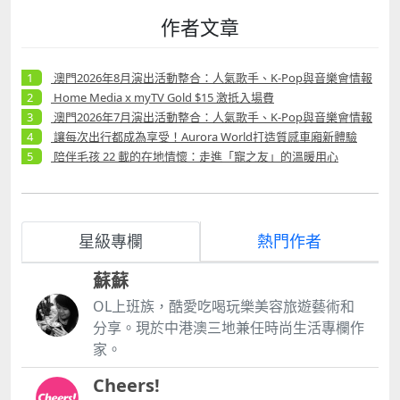
作者文章
澳門2026年8月演出活動整合：人氣歌手、K-Pop與音樂會情報
Home Media x myTV Gold $15 激抵入場費
澳門2026年7月演出活動整合：人氣歌手、K-Pop與音樂會情報
讓每次出行都成為享受！Aurora World打造質感車廂新體驗
陪伴毛孩 22 載的在地情懷：走進「寵之友」的溫暖用心
星級專欄
熱門作者
蘇蘇
OL上班族，酷愛吃喝玩樂美容旅遊藝術和
分享。現於中港澳三地兼任時尚生活專欄作
家。
Cheers!