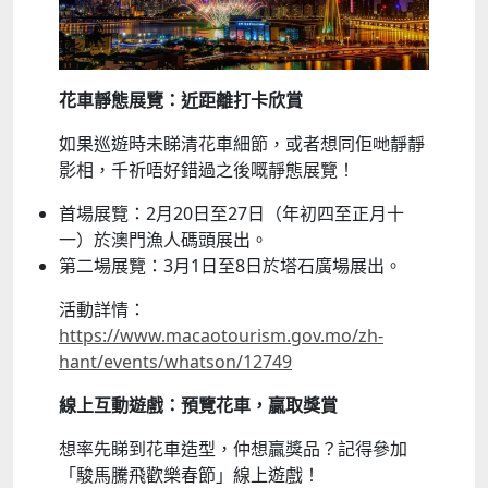
花車靜態展覽：近距離打卡欣賞
如果巡遊時未睇清花車細節，或者想同佢哋靜靜
影相，千祈唔好錯過之後嘅靜態展覽！
首場展覽：2月20日至27日（年初四至正月十
一）於澳門漁人碼頭展出。
第二場展覽：3月1日至8日於塔石廣場展出。
活動詳情：
https://www.macaotourism.gov.mo/zh-
hant/events/whatson/12749
線上互動遊戲：預覽花車，贏取獎賞
想率先睇到花車造型，仲想贏獎品？記得參加
「駿馬騰飛歡樂春節」線上遊戲！