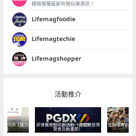
積極搜羅最新吃喝玩樂資訊！
Lifemagfoodie
Lifemagtechie
Lifemagshopper
活動推介
獻2026《藝力
菲律賓亮點文創活動（遊戲開發博
童韻培育系列
聯展
覽會及動畫節）