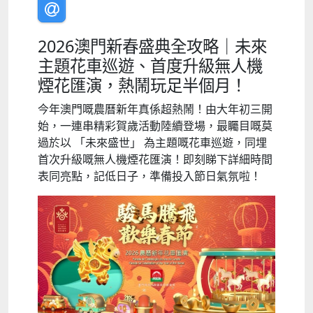
2026澳門新春盛典全攻略｜未來
主題花車巡遊、首度升級無人機
煙花匯演，熱鬧玩足半個月！
今年澳門嘅農曆新年真係超熱鬧！由大年初三開
始，一連串精彩賀歲活動陸續登場，最矚目嘅莫
過於以 「未來盛世」 為主題嘅花車巡遊，同埋
首次升級嘅無人機煙花匯演！即刻睇下詳細時間
表同亮點，記低日子，準備投入節日氣氛啦！