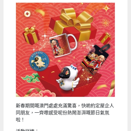
新春期間嘅澳門處處充滿驚喜，快啲約定屋企人
同朋友，一齊嚟感受呢份熱鬧澎湃嘅節日氣氛
啦！