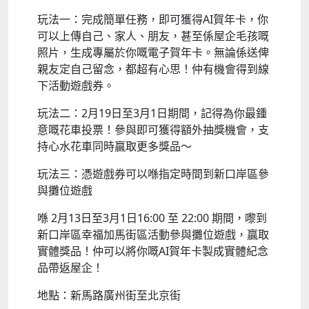
玩法一：完成簡單任務，即可獲得AI賀年卡，你
可以上傳自己、家人、朋友，甚至係屋企毛孩嘅
照片，生成專屬於你嘅電子賀年卡。無論係送俾
親友定自己留念，都超有心思！仲有機會得到線
下活動遊戲券。
玩法二：2月19日至3月1日期間，記得為你最鍾
意嘅花車投票！參與即可獲得額外抽獎機會，支
持心水花車同時贏取更多獎品～
玩法三：憑遊戲券可以喺指定時間到新口岸區參
與攤位遊戲
喺 2月13日至3月1日16:00 至 22:00 期間，嚟到
新口岸區幸福加馬街區活動參與攤位遊戲，贏取
實體獎品！仲可以將你嘅AI賀年卡製成實體紀念
品帶返屋企！
地點：新馬路廣州街至北京街