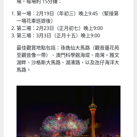
場，每場約 15分鐘：
第一場：2月19日（年初三）晚上9:45 （緊接第
一場花車巡遊後）
第二場：2月23日（正月初七）晚上9:00
第三場：3月3日（正月十五）晚上9:00
最佳觀賞地點包括：孫逸仙大馬路（觀音蓮花苑
至觀音像一帶）、澳門科學館海堤、南灣・雅文
湖畔、沙格斯大馬路、湖濱路，以及氹仔海洋大
馬路。