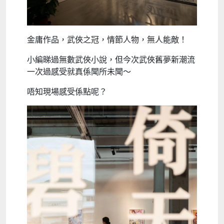
金庸作品，武俠之冠，情節人物，無人能敵！
小編睇過無數武俠小說，但今次武俠舊夢新潮流
一次過感受就真係聞所未聞～
唔知現場感受係點呢？