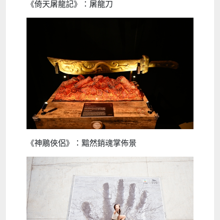
《倚天屠龍記》：屠龍刀
《神鵰俠侶》：黯然銷魂掌佈景