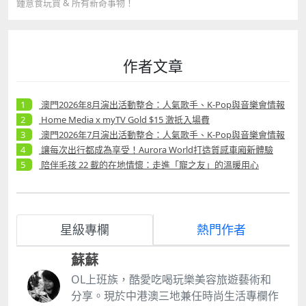
鍾意食玩買
&
所有新奇事物！
作者文章
澳門2026年8月演出活動整合：人氣歌手、K-Pop與音樂會情報
Home Media x myTV Gold $15 激抵入場費
澳門2026年7月演出活動整合：人氣歌手、K-Pop與音樂會情報
讓每次出行都成為享受！Aurora World打造質感車廂新體驗
陪伴毛孩 22 載的在地情懷：走進「寵之友」的溫暖用心
星級專欄
熱門作者
蘇蘇
OL上班族，酷愛吃喝玩樂美容旅遊藝術和
分享。現於中港澳三地兼任時尚生活專欄作