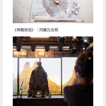
《神鵰俠侶》：同雕兄合照