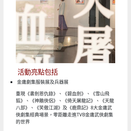
活動亮點包括
金庸劇集服裝展及兵器展
重現《書劍恩仇錄》、《碧血劍》、《雪山飛
狐》、《神鵰俠侶》、《倚天屠龍記》、《天龍
八部》、《笑傲江湖》及《鹿鼎記》8大金庸武
俠劇集經典場景，零距離走進TVB金庸武俠劇集
的世界