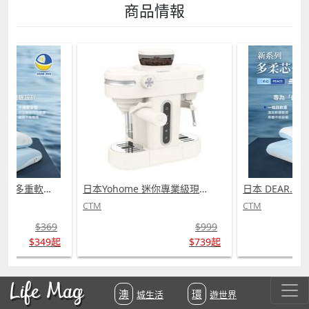
商品情報
日本 DEAR.MIN 雲感多重軟芯柔托緩壓Peace柔眠枕 (需訂貨)
日本Yohome 迷你專業級現磨鮮萃奶泡3合1半自動家庭意式咖啡機 (需訂貨)
CTM
CTM
$369
$999
$349起
$739起
Life Mag
澳城生活
環遊世界