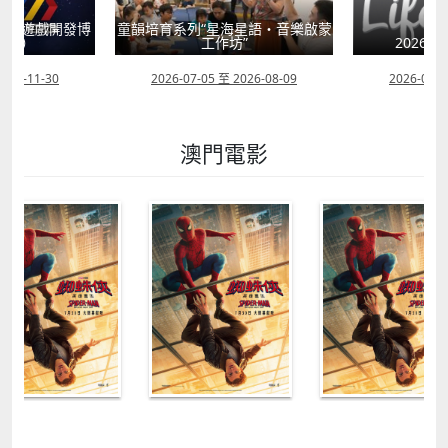
星語・音樂啟蒙
童心探秘澳門的
”
2026年“圖書館e學堂”
移
2026-08-09
2026-07-22 至 2026-10-31
2026-07-1
澳門電影