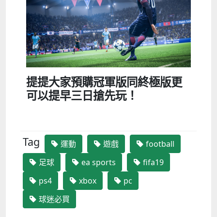
提提大家預購冠軍版同終極版更
可以提早三日搶先玩！
Tag
運動
遊戲
football
足球
ea sports
fifa19
ps4
xbox
pc
球迷必買