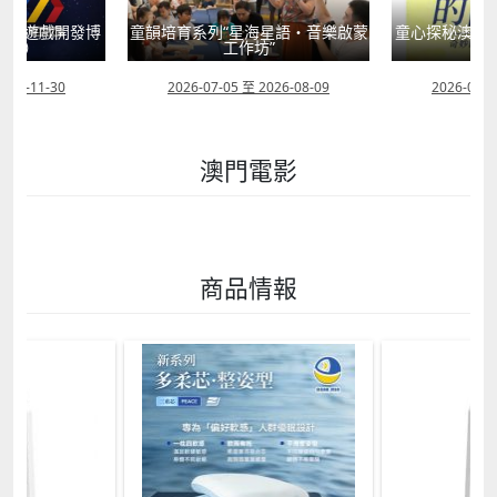
動（遊戲開發博
童韻培育系列“星海星語・音樂啟蒙
童心探秘澳門的
畫節）
工作坊”
現
2026-11-30
2026-07-05 至 2026-08-09
2026-07-0
澳門電影
商品情報