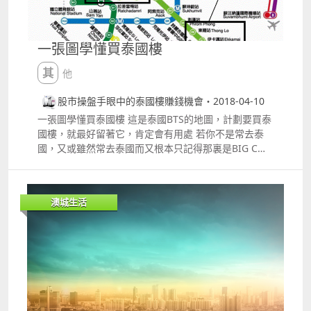
家，但一般人對鬼也心存恐懼，而且可以說十分忌諱凶
宅，只要某個樓盤曾出現兇宅，整條街道的樓盤也會變
得較難出售或出租，而且甚少有投資者會低價買入這些
一張圖學懂買泰國樓
兇宅，甚至附近的樓盤也會感到抗拒。泰國其實也出現
過不少分屍殺人案，不過，有些事件已是多年前的事，
其他
而附近的物業也早已番新，更陸續有新樓盤推出，但當
你入住後才發現你的單位附近曾出現這些事情，你敢繼
股市操盤手眼中的泰國樓賺錢機會・2018-04-10
續住下去嗎 在香港，我們可以在田土廳可查詢物業有否
一張圖學懂買泰國樓 這是泰國BTS的地圖，計劃要買泰
涉及刑事或謀殺等嚴重案件，間接查詢單位是否「兇
國樓，就最好留著它，肯定會有用處 若你不是常去泰
宅」，而物業代理也會提供相關資訊，所以因不知道是
國，又或雖然常去泰國而又根本只記得那裏是BIG C、
兇宅而買入了單位的機會較微。 但泰國不像香港，要搜
那裏是四面佛等等，曼谷那個地鐵站叫什麼根本不會太
尋有關資料就比較困難，筆者透過朋友的幫忙等也有部
記得的話，請望望這張圖，圖中的1、2及3之外，其餘
份這些資料，但凡與「鬼故事」有關的地點，附近500
地點的樓盤，除非可以十分鐘之內步行到BTS，否則其
米之內的樓盤也不會考慮。事實上，若大家到泰國睇
澳城生活
實很難找租客的。 買泰國樓前，首先你要明白你的目
樓，應該會留意到，即使是一手新盤附近，好像也有很
的，而且要清楚知道你願意投入的資金有多少。任何的
多爛地與地盤等，經紀或會告訴你這些是其他興建中的
投資也是一個機率遊戲，沒有百份百確定的事情，你做
樓盤等等，但有些時候這些爛地或只興建了一半的項
要的便是選機率高的一邊。 若然目的是投資，買泰國樓
目，其實有很多「猛鬼」故事。可能當地人根本便知
自然希望賺錢，而且買入的單位最重要是租得出，若買
道，住在附近的人也知道，但香港的代理卻未必太清
入了單位，然後一直找不到租客，在投資的角度便等如
楚，若你買入這類單位，日後便會較難轉售或出租，若
是浪費了機會成本，而且找不到租客的樓盤，升值潛力
然是自住，日後才由鄰居告訴你這些鬼故事，後悔也來
也有限。請記得，要買泰國樓賺錢，最重要的就是「地