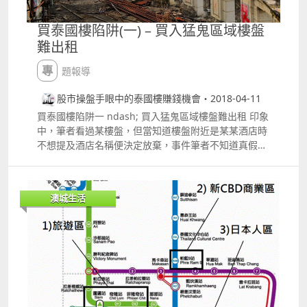
買泰國樓陷阱(一) – 買入猛鬼區域樓盤
難出租
專題報導
股市操盤手眼中的泰國樓賺錢機會・2018-04-11
買泰國樓陷阱一 ndash; 買入猛鬼區域樓盤難出租 印象
中，筆者看過某樓盤，但當知道樓盤附近是某某酒店時
不想提及酒店名稱便決定放棄，事件筆者不知道真假，
只是曾住在那酒店的朋友告訴我，有一晚他與太太住在
那酒店，睡到半夜差不多三時左右的時間，突然有一個
穿制服的老婆婆走進他們的房間，然後走到他們身邊問
澳城生活
要否打掃 當時朋友正睡得矇矇矓矓，便隨便答「不用了
hellip;」，然後那老婆婆便慢慢行出房間。但到朋友第
二朝醒來，他才感到奇怪，首先房間的鎖是鎖著的，為
什麼這個老婆婆可以自己走進來 另外，即使以為是吉房
而開門走進來，看到有客人在睡覺也不會走到他們身邊
問要否打掃吧 而且那時己是半夜三點的時間hellip; 後
來朋友就再沒有住這間酒店 但泰國的酒店，這類故事我
們聽過很多，那又與泰國樓有什麼關係 泰國雖是佛教國