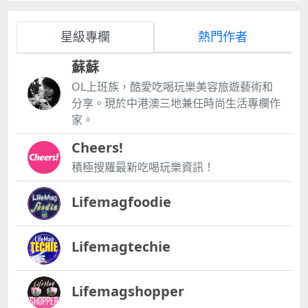
過優點就是平，所以你要想清楚你是投資還是自住，若
但經濟仍然是在增長，經歷問題時，泰國是在3.0的階
然你選擇這些樓盤，只是數十萬元的價錢，放租與否若
段，到了4.0，那又怕什麼 若然仍是很擔心，那應該擔
你也覺得沒有所謂，閒來自己自住，那也未嘗不可。 最
星級專欄
熱門作者
心更多，比如連坐飛機也擔心會有人劫機而不敢去泰國
失敗的投資者就是那一種連自己要自住或投資也沒弄清
等等.... 1 政治動亂 2006年、2008年及2010年，泰國
楚的人，你若買入單位後放租，那你又怎樣可以自住呢
蘇蘇
相繼出現大規模反政府示威，2014年更發生軍事政變，
到你想自住時便趕走租客 其實買樓自然希望賺錢，最好
政局不穩，導致當年的GDP增長率僅0.91％，但留意這
OL上班族，酷愛吃喝玩樂美容旅遊藝術和
當然是賺價、賺租又賺匯。 賺匯率 泰幣未來升值的潛
麼大的事件發生，經濟仍然是有增長 2 天災 2011年曼
分享。現於中港澳三地兼任時尚生活專欄作
力很高，相信在泰國4.0下，賺匯是可以做到的目標 賺
谷爆發史上最大洪水，重創製造業產線，逾100家汽車
租 樓盤一定要容易租得出的，不少港人買泰國樓，然後
家。
零組件工廠被迫停工，但當年經濟仍然也有增長，GDP
單位放租兩年也租不出，這便浪費了成本，寧可付較高
增長0.84%。 經濟大規模改革，不少人在現階段肯定預
Cheers!
的價錢，也要買容易租出的樓盤 賺價 旅遊區、商業
計不到未來泰國經濟將會發展到那個地步的，真正到發
區、日本人區都是升值潛力較高的地點，要賺價就不作
積極搜羅最新吃喝玩樂資訊！
展成熟，樓價越升越瘋狂，這些人才會後知後覺，然後
他選，若在旅遊區，以目前的經濟來看，每年升值6%
才在高位追入。我們已看到過去數年泰國國內發生了什
是可以達到的。而偏遠地區雖然在發展中，若你不介意
麼，大大小小的事件影響著泰國經濟，正如當年的香港
Lifemagfoodie
把單位空置，然後等五至十年讓它升值，那當然也是可
一樣，但泰國的經濟仍然是不斷地增長，只要泰國4.0
以的 簡單來說，地點才是買泰國樓最重要的，但留意一
持續 相信任何政黨上台都會持續，誰想上台後國家越來
點，旅遊區及日本人區，根本沒有數十萬港元便能入場
越窮，那未來五至十年，泰國樓價有可能升得很瘋狂，
Lifemagtechie
的泰國樓，即使有，質素也不會太好。入場費大約是
不是可以用現水平的經濟及過去樓價去衡量及預計的，
140萬至160萬港元，而商業區的入場費則大約是70萬
正如十年前你會預計得到騰訊0700升穿每股400元水平
至80萬港元，只有偏遠的地點才會有30萬至50萬便能
嗎 十年內不少人總是在說，100元已太高了，然後又說
Lifemagshopper
入場的單位，要想好自己可投入的資金有多少，30萬至
200元是重大阻力了，然後再有人說300元真的真的是
50萬買入單位，然後兩至三年賺一倍的想法，根本是沒