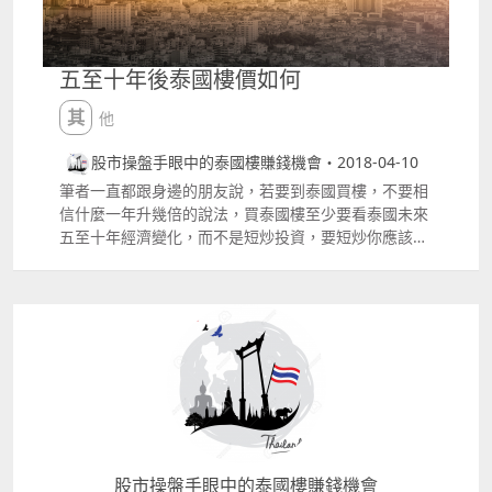
不及 比如這個名叫Rhythm Sathorn的樓盤，在當地已
點」 有些人會說，只要買BTS沿線的泰國樓便不愁沒有
算是豪宅，質素也不俗，但位置筆者就不太喜歡，大家
租客，這肯定是錯的，而且地點不同，升值能力也會有
可以看到樓盤與Sathorn Unique Tower的距離很接
較大差別，所以若是投資，選對「地點」一定最重要。
五至十年後泰國樓價如何
近，97年金融風暴令這幢大樓興建時缺乏資金再支持，
圖中 1 這是傳統曼谷的旅遊熱點，但請記住這三個BTS
成為爛尾的項目，但其後這幢物業便有很多鬼故事，而
的站名，Siam、Chit Lom、Phloen Chit 留意當中不
其他
不少泰國人及海外遊客也稱它為「Ghost Tower」，不
包括最多紅燈區的NANA，去旅遊的人當然會住酒店，
過一些胆大的遊客已將它視為名勝，帶著背包到這裏探
不會租你的單位，不過不少人會在那裏工作，因為工作
股市操盤手眼中的泰國樓賺錢機會・2018-04-10
險、路宿的人也大有人在。 Sathorn Unique Tower給
機會較多，租盤自然有需求，而且不少到泰國工作的海
筆者一直都跟身邊的朋友說，若要到泰國買樓，不要相
筆者的感覺很陰深 事實上，很多泰國本土的買家及海外
外人士也希望接近較有人氣的地方，方便吃喝玩樂，這
信什麼一年升幾倍的說法，買泰國樓至少要看泰國未來
買家也早已不介意買入Sathorn Unique Tower附近的
自然也會在那裏找租盤。 圖中 2 Rama 9，這是新商業
五至十年經濟變化，而不是短炒投資，要短炒你應該買
樓盤，筆者只是舉出一個大家應該較為熟悉的例子，若
區，泰國交易所也已搬到這區，不用問也知道在那裏上
股票、炒期指，買牛熊證，而不是買樓，但某個地方若
然Sathorn Unique Tower的故事你也同樣聽過，而且
班的人特別多，海外到泰國工作的人也特別多，正在你
十年後的經濟會完全不同，你持有的物業可以升值很多
已把它視為探險勝地，根本一點也不害怕。但以下這些
在中環番工也希望住在上環或灣仔銅鑼灣一樣，租客自
很多，當然這不是百份百確定，但正如買股票一樣，至
又如何 這位名叫Boonpeng Heep Lek的連環殺手，先
然不難找到。 圖中3 Thong Lo、Ekkamai，這是泰國
少有「值搏」的空間。 大家想像一下，30多年前的香
後殺害了七個女人，並將她們的屍體斬碎再放入鐵箱，
的日本人區，但其實有點像香港的跑馬地，不少有錢人
港是怎樣 1984年中英簽署中英聯合聲明後，香港的政
然後掉入河中，他行兇的地點有多點，若你買入的單位
也住在那裏，而重點是不少富二代、富三代也住在那
治前景才轉趨穩定，但到了1987年又遇上股災，不過香
在這附近，你願意住嗎 此外，這位連環殺手後來被捕
裏，他們不買也會租，目的自然是住近身邊的朋友，另
港這幾十年來經濟就是不斷轉型，由依靠旅遊，大家稱
後，在Ekkamai的Wat Phasee被公開斬首，當時那裏
外當然少不了到泰國工作的日本人，這兩個地點的樓盤
之為「購物天堂」，依靠工廠生產，然後不斷轉型為金
是曼谷執行斬首的刑場，但至今斬首刑法已廢除多年，
也很容易找到租客。 學懂善用Google Map 拿著這張
融中心，經濟也不斷在增長，期間樓價也升至瘋狂的程
而他也是泰國最後一個被公開斬首的罪犯，但不明白為
泰國BTS的圖，可以看到每個站的名稱的，在Google
度。 我們再看看泰國，30年前，蘭查邦港Laem
什麼，他被斬首的位置，至今仍有人供奉他，而外國人
Map打上BTS站名的名稱，比如Chit Lom Google Map
股市操盤手眼中的泰國樓賺錢機會
Chabang Port是地圖上也找不到的小魚村，但如今已