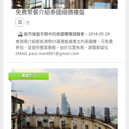
免費聚餐介紹泰國細價樓盤
其他
股市操盤手眼中的泰國樓賺錢機會・2018-05-29
會現場介紹那些港幣65萬便能做業主旳泰國樓，可免費
參加，並提供豐富晚餐，由於位置有限，請電郵留位
EMAIL paul.mark881@gmail.com
澳城生活