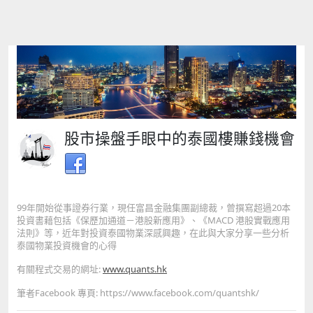
股市操盤手眼中的泰國樓賺錢機會
99年開始從事證券行業，現任富昌金融集團副總裁，曾撰寫超過20本
投資書藉包括《保歷加通道－港股新應用》、《MACD 港股實戰應用
法則》等，近年對投資泰國物業深感興趣，在此與大家分享一些分析
泰國物業投資機會的心得
有關程式交易的網址:
www.quants.hk
筆者Facebook 專頁: https://www.facebook.com/quantshk/