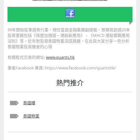
也大多遠離這個地方。 另外， 2010年11月19日，在
先找BTS站 在Google Map可以很容易找到Chit Lom在
是泰國最重要的國際貨櫃碼頭，而這個港口，已有不少
Bang Kho laem這個區位河邊夜市Asiatique the
那裏，也有不少相片可以看看附近的環境，比如Chit
中國企業希望與其合作，參與擴建。泰國在這30年確實
riverfront也在這區有一間名叫Wat Phai Ngern的寺
Lom附近便是四面佛，然後你可以按「規劃路線」，再
不是白過的，雖然經歷過政治動盪、股市暴跌、匯率大
廟，當日在寺廟外發現超過2000個嬰兒屍體，全部放在
輸入你有興趣的樓盤名稱，比如「Q chidlom」，直接
幅貶值等等危機，但經濟還是不斷地增長。 泰國政府近
膠袋之中，事件也被廣泛報導，只是相隔多年後大家也
自己看看樓盤距離BTS有多遠，也可以看看附近的環
99年開始從事證券行業，現任富昌金融集團副總裁，曾撰寫超過20本
年也在推動罕見的大規模經濟改革計畫「泰國4.0」
忘記了，附近的樓盤，至今你敢住了嗎 個別事件還有在
投資書藉包括《保歷加通道－港股新應用》、《MACD 港股實戰應用
境，不要因為別人說樓盤附近的環境有多好你便相信，
（Thailand 4.0）。意思是第四階段的經濟重要發展，
2012年，一位叫Namai Jagu的母親把她自己1歲大的
法則》等，近年對投資泰國物業深感興趣，在此與大家分享一些分析
要自己看看，其實不用親身到泰國，Google Map也可
泰國1.0是首階段，重點是振興農業，而到了泰國2.0，
兒子及5歲大的女兒分屍，然後準備煮來進食，事後發
泰國物業投資機會的心得
幫到你手。即使某些樓盤的名稱輸入後是找不到，問問
便是希望利用廉價勞動力推動輕工業，第二階段的發展
現這位母親有精神病，若住在她當年「煮食」的單位附
經紀們拿售樓書來看，你會找到樓盤的英文街名，再在
有關程式交易的網址:
www.quants.hk
其實香港也經歷過 到了泰國3.0，生產能力進步了，然
近，你又會如何 其實還有很多很多，事件都是泰國本土
Google Map輸入街名，也可從中看看附近的環境 按規
後便是吸引外資，這個階段其實是最特別的，因為貧富
的人一定知道的，但海外的買家卻不知道，若大家計劃
筆者Facebook 專頁: https://www.facebook.com/quantshk/
劃路線 再輸入樓盤名稱，找到樓盤與BTS的距離，同時
差距會持續擴大，有些人會先富起來，但有些人仍然停
買入某單位，想看看附近有沒有這些與鬼故事有關的地
可透過Google Map的相片留意附近的環境 Q chidlom
留在以前的階段，所以最終就是要有泰國4.0。 簡單來
點，可以電郵給筆者，盡可能給你們解答 筆者電郵
熱門推介
附近環境 樓盤在1 Siam、Chit Lom、Phloen Chit 、2
說，未來20年泰國有10個行業會不斷「升級」，計劃是
paul.mark881@gmail.com
Rama 9、3 Thong Lo、Ekkamai這些地點的，越近
在2017年至2036年，每5年為一個階段性的發展，而最
BTS便越值租。 但若在4 Onnut、Udom Suk、
重要的是無論哪個政黨執政，都必須延續。 1 新世代汽
Bangna、Bearing站這些地點，除非樓盤步行至BTS可
泰國樓
車 2 智能電子 3 高端旅遊 4 醫療旅遊 5 高效農業 6 食
以十分鐘內到達，否則真的會較難出租的，這些地點有
品創新 7 智慧機械與自動化 8 航空航天 9 生物化學 10
很多的平價盤，50萬至60萬港元也能買到，你可以當他
泰國物業
醫療與保健。 此外，泰國政府承諾，將在未來十年投入
們是未發展的「寶林」，有一定升值潛力，附近也確實
各項公共基礎建設，至少3兆多泰銖，興建高鐵、高速
在發展中，但你現階段買入，要找租客便較旅遊區、商
公路等。 或許你會擔心泰國會有政治動亂，甚至你擔心
業區及日本人區的樓盤困難，而且租金回報也較低。 不
泰國再有天災，但大家看看，這些事情其實已發生過，