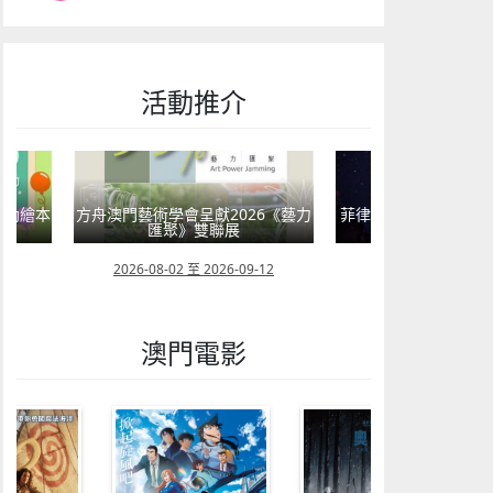
活動推介
嬰幼繪本
方舟澳門藝術學會呈獻2026《藝力
菲律賓亮點文創活動
匯聚》雙聯展
覽會及動畫
23
2026-08-02 至 2026-09-12
2026-07-24 至 202
澳門電影