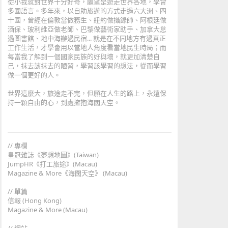
從小我就對世界十分好奇，願望是遊走世界各地，學會
多國語言。多年來，以自助旅遊的方式走過六大洲、四
十國，曾經在倫敦當做務生、紐約做攝錄師
、阿根廷做
酒保、玻利維亞做老師、巴黎做藝術家助手、加拿大怠
過圖書館、地中海辦過民宿... 就是在不同地方有過真正
工作生活，才學會用以當地人角度看當地民生時局；而
每當我了解到一個國家民族的好與壞，就更加清楚自
己，抹去該抹去的陋習，學習該學習的想法，從而學習
做一個更好的人。
世界這麼大，旅途走不完，但願在人生的路上，永遠保
持一顆自由的心，到處擁抱海闊天空。
// 專欄
皇冠雜誌《夢想地圖》(Taiwan)
JumpHR《打工旅途》(Macau)
Magazine & More《海闊天空》 (Macau)
// 單篇
信報 (Hong Kong)
Magazine & More (Macau)