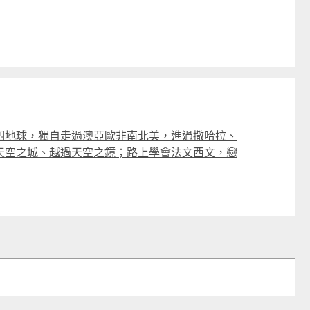
個地球，獨自走過澳亞歐非南北美，進過撒哈拉、
天空之城、越過天空之鏡；路上學會法文西文，戀