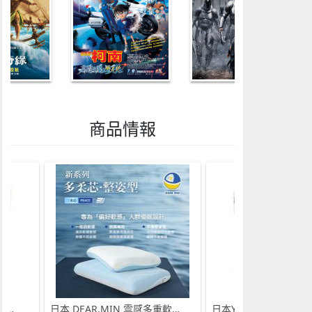
商品情報
日本Yohome 迷你專業級現磨鮮萃奶泡3合1半自動家庭意式咖啡機 (需訂貨)
日本 DEAR.MIN 雲感多重軟芯柔托緩壓Peace柔眠枕 (需訂貨)