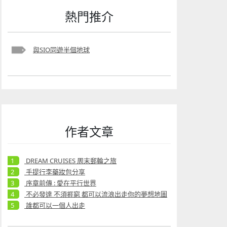
熱門推介
與SIO同遊半個地球
作者文章
DREAM CRUISES 周末郵輪之旅
手提行李藥妝包分享
序章前傳 : 愛在平行世界
不必發達 不須捱窮 都可以流浪出走你的夢想地圖
誰都可以一個人出走