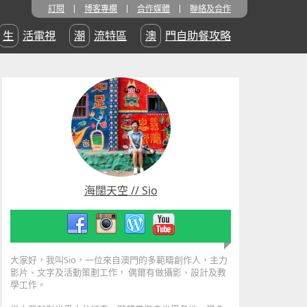
訂閱
博客專欄
合作媒體
聯絡及合作
生活電視
潮流特區
澳門自助餐攻略
海闊天空 // Sio
大家好，我叫Sio，一位來自澳門的多範疇創作人，主力
影片、文字及活動策劃工作， 偶爾有做攝影、設計及教
學工作。