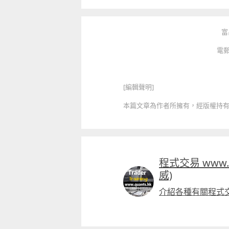
富
電郵
[編輯聲明]
本篇文章為作者所擁有，經版權持有人授
程式交易 www.q
威)
介紹各種有關程式