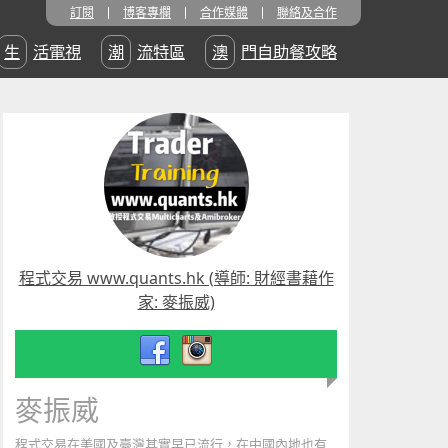
訂閱
博客專欄
合作媒體
聯絡及合作
生活電視
潮流特區
澳門自助餐攻略
程式交易 www.quants.hk (導師: 財經書藉作
家: 麥振威)
麥振威
程式交易在美國及臺灣其實早已流行，在中國內地也有