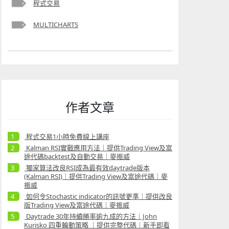
程式交易
MULTICHARTS
作者文章
程式交易1小時免費線上講座
Kalman RSI實戰應用方法｜提供Trading View及富
途代碼backtest及自動交易｜麥振威
獨家算法改良RSI成為最有效daytrade版本
(Kalman RSI)｜提供Trading View及富途代碼｜麥
振威
如何令Stochastic indicator的訊號更準｜提供改良
版Trading View及富途代碼｜麥振威
Daytrade 30年持續勝率逾九成的方法｜John
Kurisko 四重輪動策略 ｜提供完整代碼｜新手即看