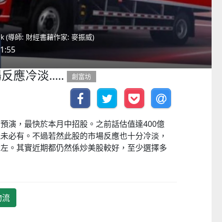
hk (導師: 財經書藉作家: 麥振威)
1:55
應冷淡.....
創富坊
預演，最快於本月中招股。之前話估值達400億
能未必有。不過若然此股的市場反應也十分冷淡，
大左。其實近期都仍然係炒美股較好，至少選擇多
物流