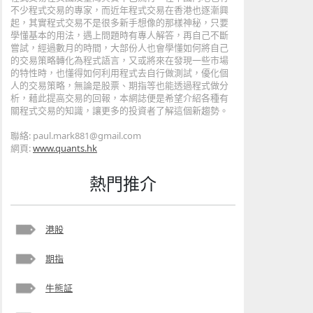
不少程式交易的專家，而近年程式交易在香港也逐漸興
起，其實程式交易不是很多新手想像的那樣神秘，只要
學懂基本的用法，遇上問題時有專人解答，再自己不斷
嘗試，經過數月的時間，大部份人也會學懂如何將自己
的交易策略轉化為程式語言，又或將來在發現一些市場
的特性時，也懂得如何利用程式去自行做測試，優化個
人的交易策略，無論是股票、期指等也能透過程式做分
析，藉此提高交易的回報，本網誌便是希望介紹各種有
關程式交易的知識，讓更多的投資者了解這個新趨勢。
聯絡: paul.mark881@gmail.com
網頁:
www.quants.hk
熱門推介
港股
期指
牛熊証