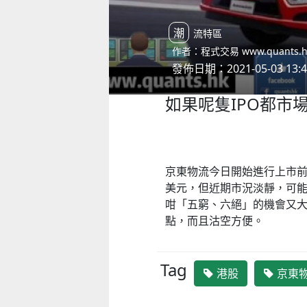
潮流特區
作者：程式交易 www.quants.
發佈日期：2021-05-03 13:4
如果呢隻IPO都市場反
京東物流今日開始進行上市前
美元，但近期市況淡靜，可
咁「五窮、六絕」的機會又
點，而且沽空方便。
Tag
港股
京東