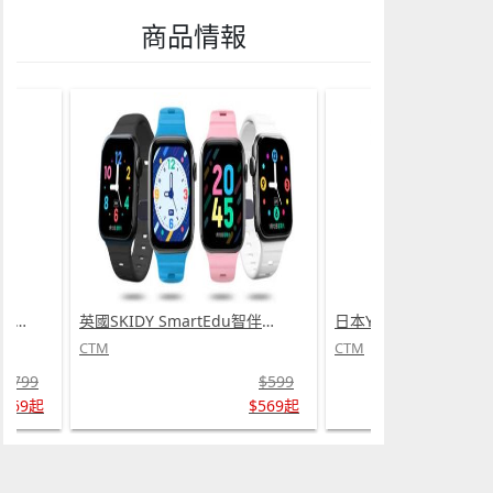
商品情報
英國SKIDY SmartEdu智伴高清流暢五重定位遠控180°旋攝雙向視頻海外適配兒童智能手錶PRO (需訂貨)
日本Yohome 5D全方位雙面雙葉對流淨化智能語音伸縮循環扇 PRO (需訂貨)
CTM
CTM
$599
$799
$569起
$669起