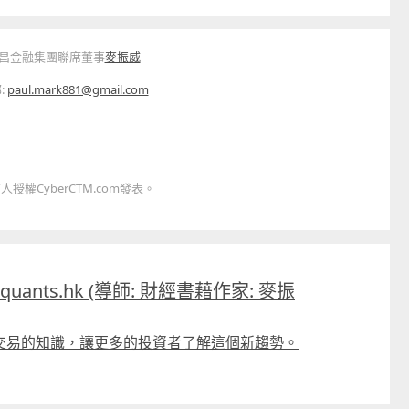
昌金融集團聯席董事
麥振威
:
paul.mark881@gmail.com
權CyberCTM.com發表。
uants.hk (導師: 財經書藉作家: 麥振
交易的知識，讓更多的投資者了解這個新趨勢。