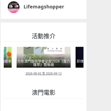
Lifemagshopper
活動推介
術學會呈獻2026《藝力
菲律賓亮點文創活動（遊戲開發博
童韻培
匯聚》雙聯展
覽會及動畫節）
08-02 至 2026-09-12
2026-07-24 至 2026-11-30
澳門電影