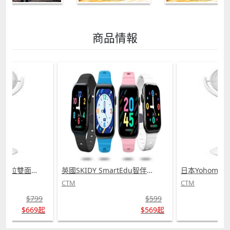
商品情報
日本Yohome 5D全方位雙面雙葉對流淨化智能語音伸縮循環扇 PRO (需訂貨)
英國SKIDY SmartEdu智伴高清流暢五重定位遠控180°旋攝雙向視頻海外適配兒童智能手錶PRO (需訂貨)
CTM
CTM
$799
$599
$669起
$569起