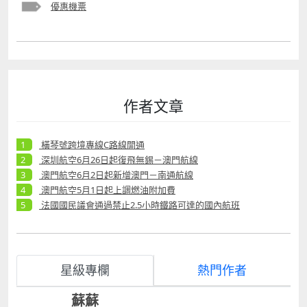
優惠機票
作者文章
橫琴號跨境專線C路線開通
深圳航空6月26日起復飛無錫－澳門航線
澳門航空6月2日起新增澳門－南通航線
澳門航空5月1日起上調燃油附加費
法國國民議會通過禁止2.5小時鐵路可達的國內航班
星級專欄
熱門作者
蘇蘇