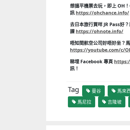
想搵平機票去玩，即上 OH！
訊
https://ohchance.info/
去日本旅行買咩 JR Pass
課
https://ohnote.info/
唔知間航空公司好唔好坐？馬上 Sub
https://youtube.com/c/O
睇埋 Facebook 專頁
https:
訊！
Tag
曼谷
馬來
馬尼拉
吉隆坡