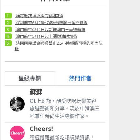
橫琴號跨境專線C路線開通
深圳航空6月26日起復飛無錫－澳門航線
澳門航空6月2日起新增澳門－南通航線
澳門航空5月1日起上調燃油附加費
法國國民議會通過禁止2.5小時鐵路可達的國內航
班
星級專欄
熱門作者
蘇蘇
OL上班族，酷愛吃喝玩樂美容
旅遊藝術和分享。現於中港澳三
地兼任時尚生活專欄作家。
Cheers!
積極搜羅最新吃喝玩樂資訊！