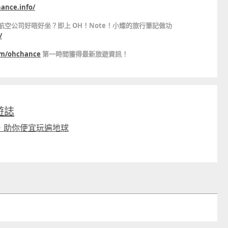
hance.info/
知間航空公司好唔好坐？即上 OH！Note！小燦的旅行筆記做功
/
com/ohchance
第一時間獲得最新旅遊資訊！
旅遊誌
，助你便宜玩遍地球