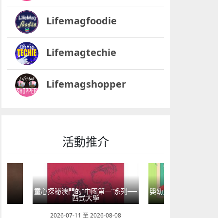
Lifemagfoodie
Lifemagtechie
Lifemagshopper
活動推介
童心探秘澳門的“中國第一”系列──
嬰幼兒親子閱讀推廣活
界
西式大學
氹氹轉
29
2026-07-11 至 2026-08-08
2026-07-11 至 202