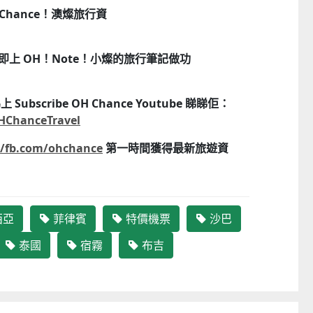
Chance！澳燦旅行資
好？即上 OH！Note！小燦的旅行筆記做功
scribe OH Chance Youtube 睇睇佢：
HChanceTravel
日本Yohome 迷你專業級現磨鮮萃奶泡3合1半自動家庭意式咖啡機 (需訂貨)
//fb.com/ohchance
第一時間獲得最新旅遊資
CTM
CTM
$999
$739起
西亞
菲律賓
特價機票
沙巴
泰國
宿霧
布吉