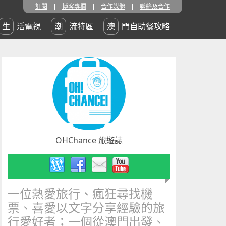
訂閱
博客專欄
合作媒體
聯絡及合作
生活電視
潮流特區
澳門自助餐攻略
OHChance 旅遊誌
一位熱愛旅行、瘋狂尋找機
票、喜愛以文字分享經驗的旅
行愛好者；一個從澳門出發、