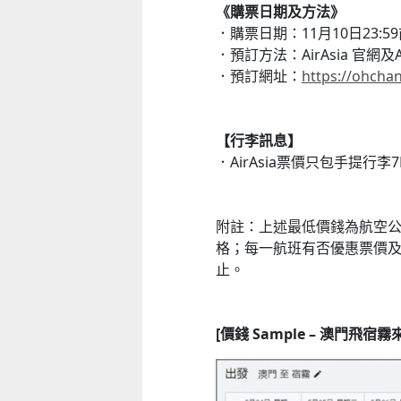
《購票日期及方法》
．購票日期：11月10日23:5
．預訂方法：AirAsia 官網及A
．預訂網址：
https://ohchan
【行李訊息】
．AirAsia票價只包手提行李7
附註：上述最低價錢為航空
格；每一航班有否優惠票價
止。
[價錢 Sample – 澳門飛宿霧
童心探秘澳門的“中國第一”系列──
西式劇院
2026年“圖書館e學堂”
2026-07-25 至 2026-08-22
2026-07-22 至 2026-10-31