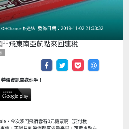
發佈日期：2019-11-02 21:33:32
OHChance 旅遊誌
ale！澳門飛東南亞航點來回連稅
惠
PP， 特價資訊直送你手！
 Big Sale，今次澳門飛宿霧有0元機票啊（要付稅
優惠價，不過見到暑假都有少量平飛，可考慮執左