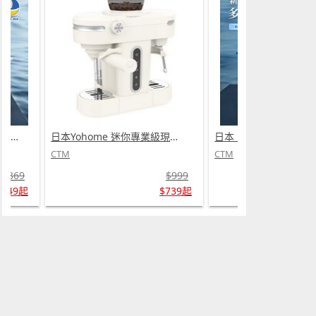
日本 DEAR.MIN 雲感多重軟芯柔托緩壓Peace柔眠枕 (需訂貨)
日本Yohome 迷你專業級現磨鮮萃奶泡3合1半自動家庭意式咖啡機 (需訂貨)
CTM
CTM
$369
$999
$349起
$739起