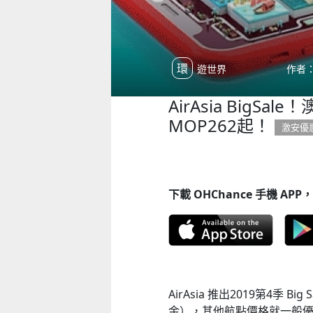
環遊世界
作者：
AirAsia BigS
MOP262起！
激安優
下載 OHChance 手機 A
AirAsia 推出2019第4季
金），其他航點價格就一般