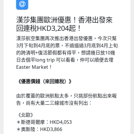
漢莎集團歐洲優惠！香港出發來
回連稅HKD3,204起！
漢莎航空集團再次推出香港出發優惠，今次只幫
3月下旬到4月底的票，不過搵過3月底到4月上旬
的跨清明+復活節假都有得平，想請幾日放10幾
日去個平long trip 可以看看，仲可以順便去埋
Easter Market！
《優惠價錢（來回連稅）》
由於覆蓋的歐洲航點太多，只挑部份航點出來報
告，尚有大量二三線城市沒有列出：
《北歐》
＊斯德哥爾摩：HKD4,053
＊奧斯陸：HKD3,866