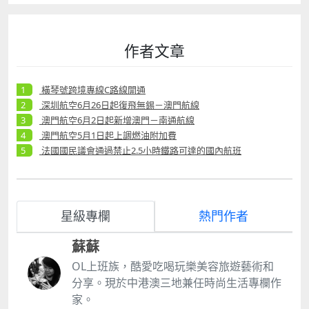
作者文章
橫琴號跨境專線C路線開通
深圳航空6月26日起復飛無錫－澳門航線
澳門航空6月2日起新增澳門－南通航線
澳門航空5月1日起上調燃油附加費
法國國民議會通過禁止2.5小時鐵路可達的國內航班
星級專欄
熱門作者
蘇蘇
OL上班族，酷愛吃喝玩樂美容旅遊藝術和
分享。現於中港澳三地兼任時尚生活專欄作
家。